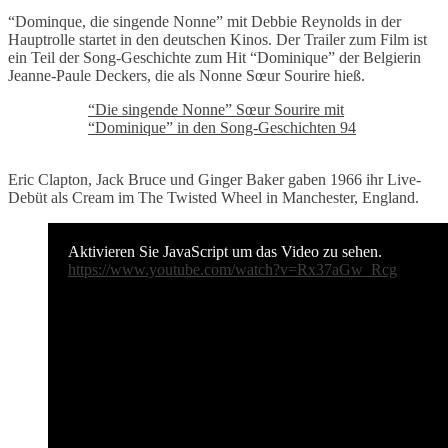
“Dominque, die singende Nonne” mit Debbie Reynolds in der
Hauptrolle startet in den deutschen Kinos. Der Trailer zum Film ist
ein Teil der Song-Geschichte zum Hit “Dominique” der Belgierin
Jeanne-Paule Deckers, die als Nonne Sœur Sourire hieß.
“Die singende Nonne” Sœur Sourire mit
“Dominique” in den Song-Geschichten 94
Eric Clapton, Jack Bruce und Ginger Baker gaben 1966 ihr Live-
Debüt als Cream im The Twisted Wheel in Manchester, England.
Aktivieren Sie JavaScript um das Video zu sehen.
https://www.youtube.com/watch?v=Rx37aGw_Rcg