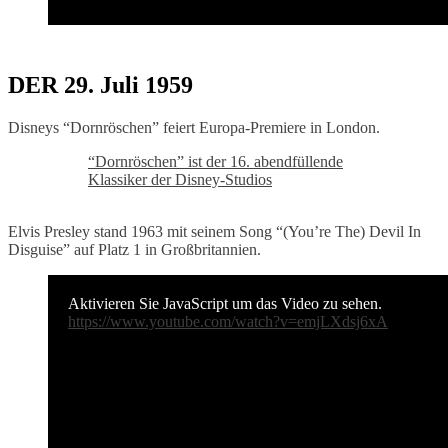
DER 29. Juli 1959
Disneys “Dornröschen” feiert Europa-Premiere in London.
“Dornröschen” ist der 16. abendfüllende
Klassiker der Disney-Studios
Elvis Presley stand 1963 mit seinem Song “(You’re The) Devil In
Disguise” auf Platz 1 in Großbritannien.
Aktivieren Sie JavaScript um das Video zu sehen.
https://www.youtube.com/watch?v=emjLXdsj6xA