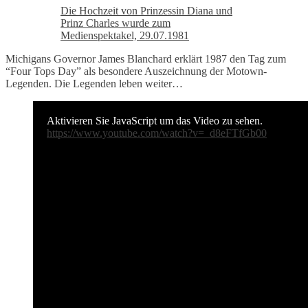
Die Hochzeit von Prinzessin Diana und
Prinz Charles wurde zum
Medienspektakel, 29.07.1981
Michigans Governor James Blanchard erklärt 1987 den Tag zum
“Four Tops Day” als besondere Auszeichnung der Motown-
Legenden. Die Legenden leben weiter…
Aktivieren Sie JavaScript um das Video zu sehen.
https://www.youtube.com/watch?v=_d8eFTfGb00