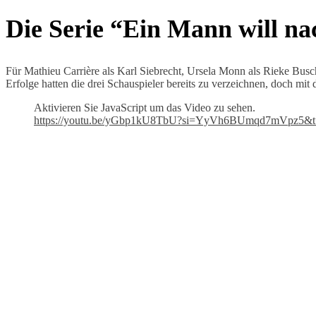
Die Serie “Ein Mann will na
Für Mathieu Carrière als Karl Siebrecht, Ursela Monn als Rieke Busch
Erfolge hatten die drei Schauspieler bereits zu verzeichnen, doch mit
Aktivieren Sie JavaScript um das Video zu sehen.
https://youtu.be/yGbp1kU8TbU?si=YyVh6BUmqd7mVpz5&t