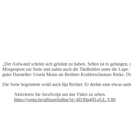
„Der Aufwand scheint sich gelohnt zu haben. Selten ist es gelungen, 
Morgenpost zur Serie und nahm auch die Titelhelden unter die Lupe. “
guter Darsteller: Ursela Monn als Berliner Kodderschnauze Rieke. Die
Die Serie begeisterte wohl auch Ilja Richter. Er drehte eine etwas an
Aktivieren Sie JavaScript um das Video zu sehen.
https://youtu.be/uf6zqnSp8pg?si=4D30p4jD-eGL-V89