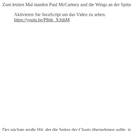
Zum letzten Mal standen Paul McCartney und die Wings an der Spitze de
Aktivieren Sie JavaScript um das Video zu sehen.
https://youtu.be/Plhtk_XJqhM
Der nächste große Hit, der die Spitze der Charts übernehmen sollte, 