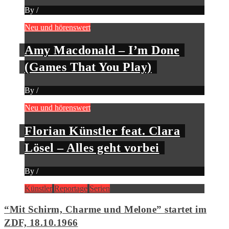
By
/
Neu und hörenswert
Amy Macdonald – I’m Done
(Games That You Play)
By
/
Neu und hörenswert
Florian Künstler feat. Clara
Lösel – Alles geht vorbei
By
/
Künstler
Reportage
Serien
“Mit Schirm, Charme und Melone” startet im
ZDF, 18.10.1966