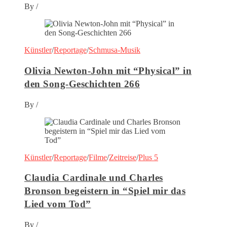
By
/
Künstler
/
Reportage
/
Schmusa-Musik
Olivia Newton-John mit “Physical” in
den Song-Geschichten 266
By
/
Künstler
/
Reportage
/
Filme
/
Zeitreise
/
Plus 5
Claudia Cardinale und Charles
Bronson begeistern in “Spiel mir das
Lied vom Tod”
By
/