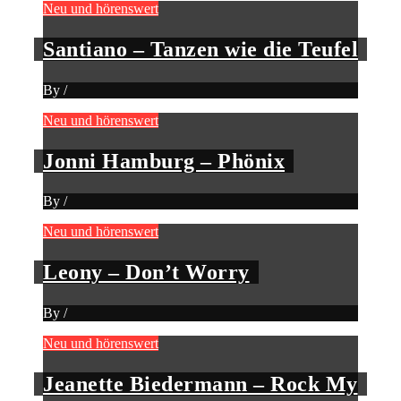
Neu und hörenswert
Santiano – Tanzen wie die Teufel
By
/
Neu und hörenswert
Jonni Hamburg – Phönix
By
/
Neu und hörenswert
Leony – Don’t Worry
By
/
Neu und hörenswert
Jeanette Biedermann – Rock My