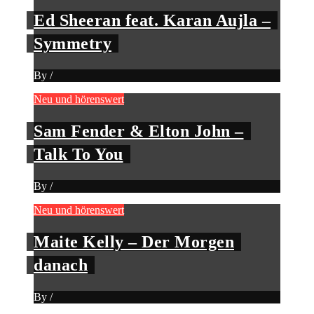
Ed Sheeran feat. Karan Aujla –
Symmetry
By
/
Neu und hörenswert
Sam Fender & Elton John –
Talk To You
By
/
Neu und hörenswert
Maite Kelly – Der Morgen
danach
By
/