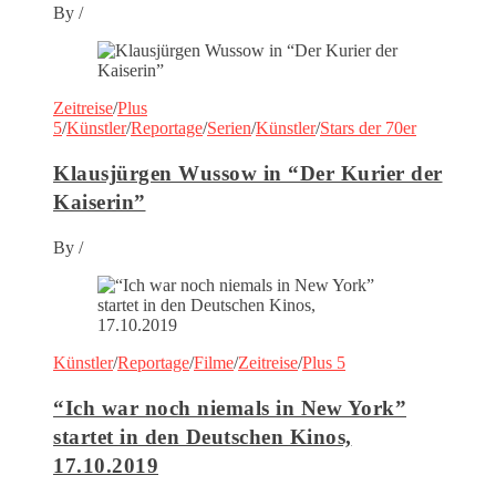
By
/
Zeitreise
/
Plus
5
/
Künstler
/
Reportage
/
Serien
/
Künstler
/
Stars der 70er
Klausjürgen Wussow in “Der Kurier der
Kaiserin”
By
/
Künstler
/
Reportage
/
Filme
/
Zeitreise
/
Plus 5
“Ich war noch niemals in New York”
startet in den Deutschen Kinos,
17.10.2019