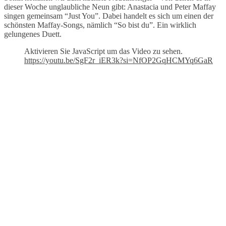
dieser Woche unglaubliche Neun gibt: Anastacia und Peter Maffay
singen gemeinsam “Just You”. Dabei handelt es sich um einen der
schönsten Maffay-Songs, nämlich “So bist du”. Ein wirklich
gelungenes Duett.
Aktivieren Sie JavaScript um das Video zu sehen.
https://youtu.be/SgF2r_iER3k?si=NfOP2GqHCMYq6GaR