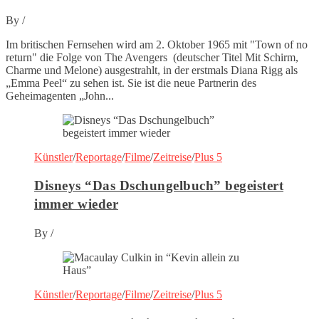
By
/
Im britischen Fernsehen wird am 2. Oktober 1965 mit "Town of no
return" die Folge von The Avengers (deutscher Titel Mit Schirm,
Charme und Melone) ausgestrahlt, in der erstmals Diana Rigg als
„Emma Peel“ zu sehen ist. Sie ist die neue Partnerin des
Geheimagenten „John...
Künstler
/
Reportage
/
Filme
/
Zeitreise
/
Plus 5
Disneys “Das Dschungelbuch” begeistert
immer wieder
By
/
Künstler
/
Reportage
/
Filme
/
Zeitreise
/
Plus 5