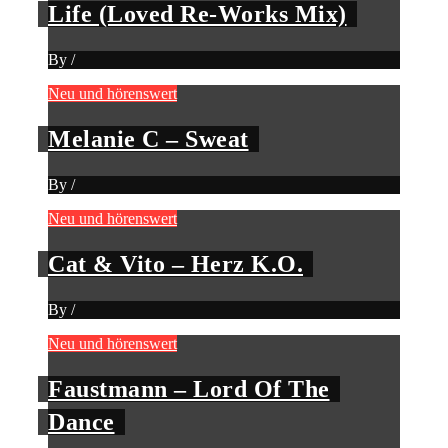
Life (Loved Re-Works Mix)
By
/
Neu und hörenswert
Melanie C – Sweat
By
/
Neu und hörenswert
Cat & Vito – Herz K.O.
By
/
Neu und hörenswert
Faustmann – Lord Of The
Dance