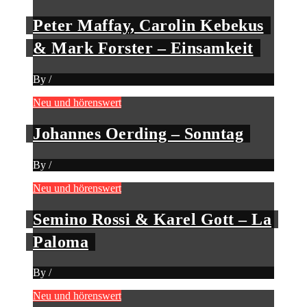
Peter Maffay, Carolin Kebekus
& Mark Forster – Einsamkeit
By
/
Neu und hörenswert
Johannes Oerding – Sonntag
By
/
Neu und hörenswert
Semino Rossi & Karel Gott – La
Paloma
By
/
Neu und hörenswert