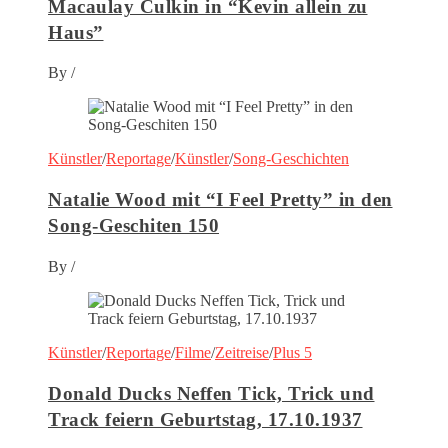
Macaulay Culkin in “Kevin allein zu
Haus”
By
/
Künstler
/
Reportage
/
Künstler
/
Song-Geschichten
Natalie Wood mit “I Feel Pretty” in den
Song-Geschiten 150
By
/
Künstler
/
Reportage
/
Filme
/
Zeitreise
/
Plus 5
Donald Ducks Neffen Tick, Trick und
Track feiern Geburtstag, 17.10.1937