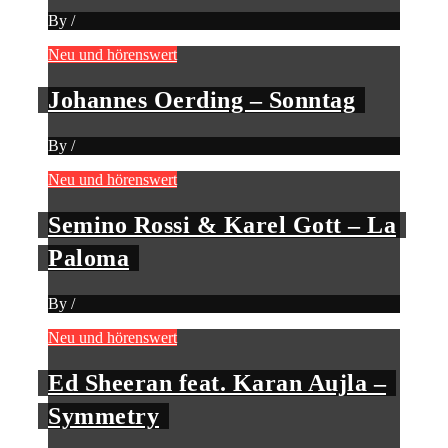
By
/
Neu und hörenswert
Johannes Oerding – Sonntag
By
/
Neu und hörenswert
Semino Rossi & Karel Gott – La
Paloma
By
/
Neu und hörenswert
Ed Sheeran feat. Karan Aujla –
Symmetry