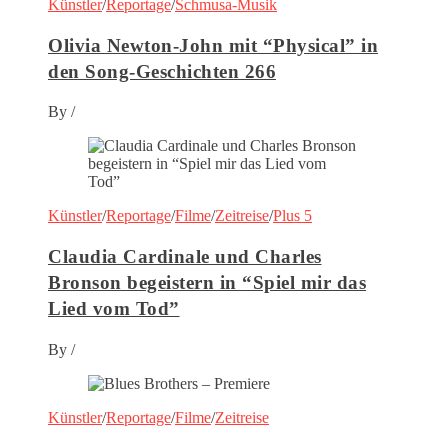
Künstler
/
Reportage
/
Schmusa-Musik
Olivia Newton-John mit “Physical” in
den Song-Geschichten 266
By
/
Künstler
/
Reportage
/
Filme
/
Zeitreise
/
Plus 5
Claudia Cardinale und Charles
Bronson begeistern in “Spiel mir das
Lied vom Tod”
By
/
Künstler
/
Reportage
/
Filme
/
Zeitreise