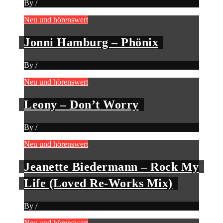
By
/
Neu und hörenswert
Jonni Hamburg – Phönix
By
/
Neu und hörenswert
Leony – Don’t Worry
By
/
Neu und hörenswert
Jeanette Biedermann – Rock My
Life (Loved Re-Works Mix)
By
/
Neu und hörenswert