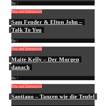
By
/
Neu und hörenswert
Sam Fender & Elton John –
Talk To You
By
/
Neu und hörenswert
Maite Kelly – Der Morgen
danach
By
/
Neu und hörenswert
Santiano – Tanzen wie die Teufel