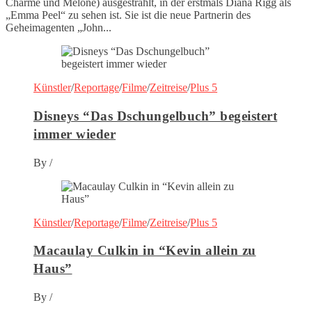
Charme und Melone) ausgestrahlt, in der erstmals Diana Rigg als
„Emma Peel“ zu sehen ist. Sie ist die neue Partnerin des
Geheimagenten „John...
Künstler
/
Reportage
/
Filme
/
Zeitreise
/
Plus 5
Disneys “Das Dschungelbuch” begeistert
immer wieder
By
/
Künstler
/
Reportage
/
Filme
/
Zeitreise
/
Plus 5
Macaulay Culkin in “Kevin allein zu
Haus”
By
/