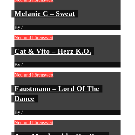
Melanie C – Sweat
By
/
Neu und hörenswert
Cat & Vito – Herz K.O.
By
/
Neu und hörenswert
Faustmann – Lord Of The
Dance
By
/
Neu und hörenswert