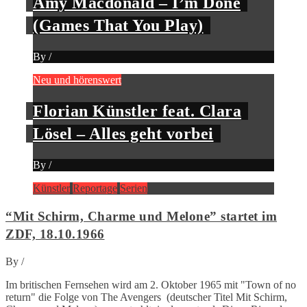
Amy Macdonald – I’m Done
(Games That You Play)
By
/
Neu und hörenswert
Florian Künstler feat. Clara
Lösel – Alles geht vorbei
By
/
Künstler
Reportage
Serien
“Mit Schirm, Charme und Melone” startet im
ZDF, 18.10.1966
By
/
Im britischen Fernsehen wird am 2. Oktober 1965 mit "Town of no
return" die Folge von The Avengers (deutscher Titel Mit Schirm,