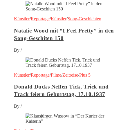
Künstler
/
Reportage
/
Künstler
/
Song-Geschichten
Natalie Wood mit “I Feel Pretty” in den
Song-Geschiten 150
By
/
Künstler
/
Reportage
/
Filme
/
Zeitreise
/
Plus 5
Donald Ducks Neffen Tick, Trick und
Track feiern Geburtstag, 17.10.1937
By
/