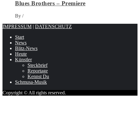
Blues Brothers – Premiere
By
/
IMPRESSUM
|
DATENSCHUTZ
Start
News
Blitz-News
Heute
Künstler
Steckbrief
Reportage
Kennst Du
Schmusa-Musik
Copyright © All rights reserved.