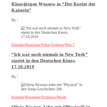
Klausjürgen Wussow in “Der Kurier der
Kaiserin”
By
/
Künstler
/
Reportage
/
Filme
/
Zeitreise
/
Plus 5
“Ich war noch niemals in New York”
startet in den Deutschen Kinos,
17.10.2019
By
/
Künstler
/
Reportage
/
Schmusa-Musik
Olivia Newton-John mit “Physical” in