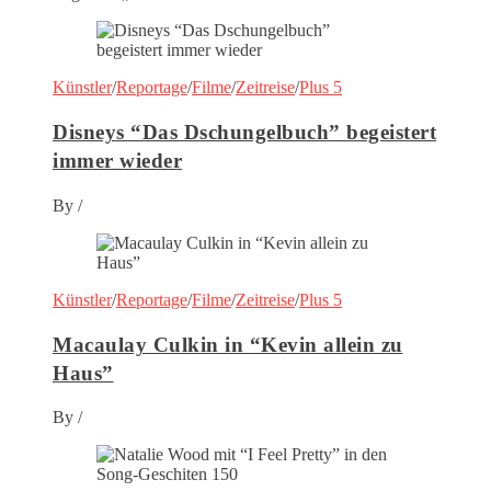
Künstler
/
Reportage
/
Filme
/
Zeitreise
/
Plus 5
Disneys “Das Dschungelbuch” begeistert
immer wieder
By
/
Künstler
/
Reportage
/
Filme
/
Zeitreise
/
Plus 5
Macaulay Culkin in “Kevin allein zu
Haus”
By
/