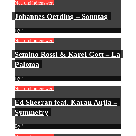
Neu und hörenswert
Johannes Oerding – Sonntag
By
/
Neu und hörenswert
Semino Rossi & Karel Gott – La
Paloma
By
/
Neu und hörenswert
Ed Sheeran feat. Karan Aujla –
Symmetry
By
/