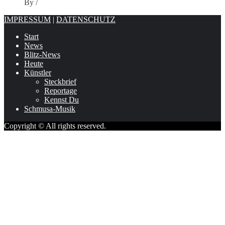
By
/
IMPRESSUM
|
DATENSCHUTZ
Start
News
Blitz-News
Heute
Künstler
Steckbrief
Reportage
Kennst Du
Schmusa-Musik
Copyright © All rights reserved.