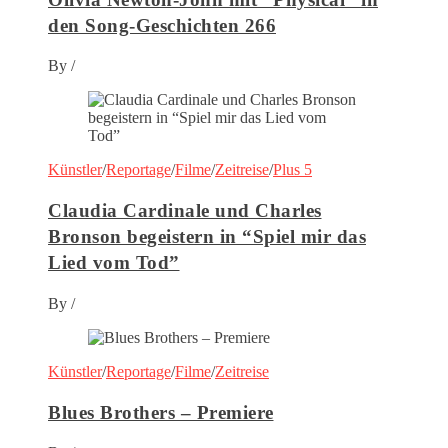
den Song-Geschichten 266
By
/
Künstler
/
Reportage
/
Filme
/
Zeitreise
/
Plus 5
Claudia Cardinale und Charles
Bronson begeistern in “Spiel mir das
Lied vom Tod”
By
/
Künstler
/
Reportage
/
Filme
/
Zeitreise
Blues Brothers – Premiere