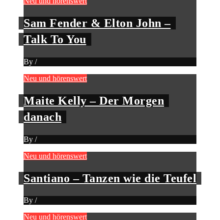
Neu und hörenswert
Sam Fender & Elton John –
Talk To You
By
/
Neu und hörenswert
Maite Kelly – Der Morgen
danach
By
/
Neu und hörenswert
Santiano – Tanzen wie die Teufel
By
/
Neu und hörenswert