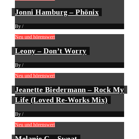
Jonni Hamburg – Phönix
By
/
Neu und hörenswert
Leony – Don’t Worry
By
/
Neu und hörenswert
Jeanette Biedermann – Rock My
Life (Loved Re-Works Mix)
By
/
Neu und hörenswert
Melanie C – Sweat