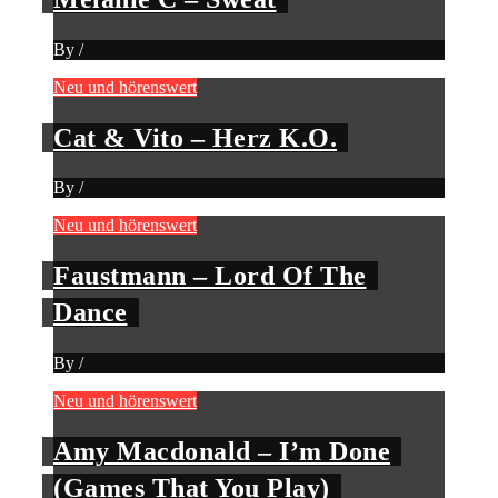
By
/
Neu und hörenswert
Cat & Vito – Herz K.O.
By
/
Neu und hörenswert
Faustmann – Lord Of The
Dance
By
/
Neu und hörenswert
Amy Macdonald – I’m Done
(Games That You Play)