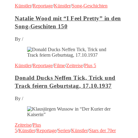
Künstler
/
Reportage
/
Künstler
/
Song-Geschichten
Natalie Wood mit “I Feel Pretty” in den
Song-Geschiten 150
By
/
Künstler
/
Reportage
/
Filme
/
Zeitreise
/
Plus 5
Donald Ducks Neffen Tick, Trick und
Track feiern Geburtstag, 17.10.1937
By
/
Zeitreise
/
Plus
5
/
Künstler
/
Reportage
/
Serien
/
Künstler
/
Stars der 70er