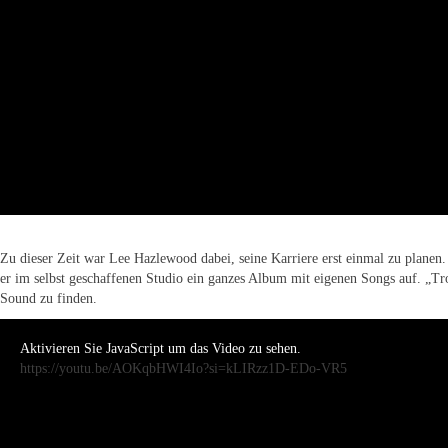
Zu dieser Zeit war Lee Hazlewood dabei, seine Karriere erst einmal zu planen
er im selbst geschaffenen Studio ein ganzes Album mit eigenen Songs auf. „
Sound zu finden.
Aktivieren Sie JavaScript um das Video zu sehen.
https://youtu.be/AOKqbHWI4Io?si=kLIRzz1D-EDo-VR5