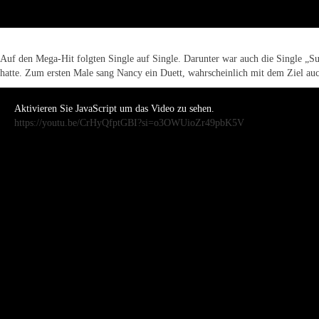
Auf den Mega-Hit folgten Single auf Single. Darunter war auch die Single „
hatte. Zum ersten Male sang Nancy ein Duett, wahrscheinlich mit dem Ziel au
Aktivieren Sie JavaScript um das Video zu sehen.
https://youtu.be/CrHyQfptGBI?si=o3OWUioZr49pbK5V