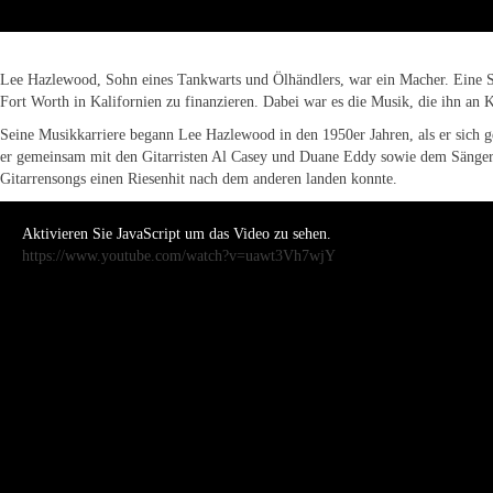
Lee Hazlewood, Sohn eines Tankwarts und Ölhändlers, war ein Macher. Eine Sac
Fort Worth in Kalifornien zu finanzieren. Dabei war es die Musik, die ihn an Ka
Seine Musikkarriere begann Lee Hazlewood in den 1950er Jahren, als er sich g
er gemeinsam mit den Gitarristen Al Casey und Duane Eddy sowie dem Sänger San
Gitarrensongs einen Riesenhit nach dem anderen landen konnte.
Aktivieren Sie JavaScript um das Video zu sehen.
https://www.youtube.com/watch?v=uawt3Vh7wjY