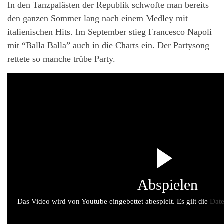
In den Tanzpalästen der Republik schwofte man bereits
den ganzen Sommer lang nach einem Medley mit
italienischen Hits. Im September stieg Francesco Napoli
mit “Balla Balla” auch in die Charts ein. Der Partysong
rettete so manche trübe Party.
Abspielen
Das Video wird von Youtube eingebettet abespielt. Es gilt die
Date