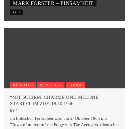
JOHANNES OERDING – SONNTAG
BY
/
KÜNSTLER
REPORTAGE
SERIEN
“MIT SCHIRM, CHARME UND MELONE”
STARTET IM ZDF, 18.10.1966
BY
/
Im britischen Fernsehen wird am 2. Oktober 1965 mit
"Town of no return" die Folge von The Avengers (deutscher