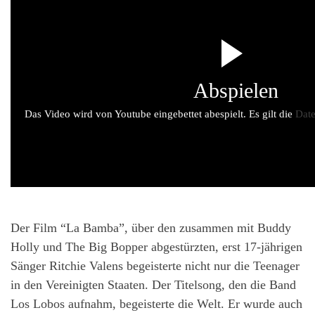
Abspielen
Das Video wird von Youtube eingebettet abespielt. Es gilt die
Date
Der Film “La Bamba”, über den zusammen mit Buddy
Holly und The Big Bopper abgestürzten, erst 17-jährigen
Sänger Ritchie Valens begeisterte nicht nur die Teenager
in den Vereinigten Staaten. Der Titelsong, den die Band
Los Lobos aufnahm, begeisterte die Welt. Er wurde auch