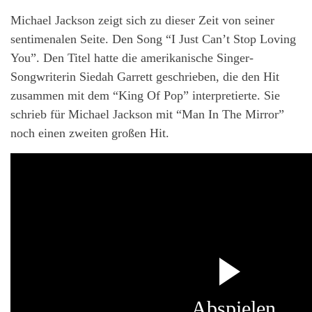
Michael Jackson zeigt sich zu dieser Zeit von seiner
sentimenalen Seite. Den Song “I Just Can’t Stop Loving
You”. Den Titel hatte die amerikanische Singer-
Songwriterin Siedah Garrett geschrieben, die den Hit
zusammen mit dem “King Of Pop” interpretierte. Sie
schrieb für Michael Jackson mit “Man In The Mirror”
noch einen zweiten großen Hit.
Abspielen