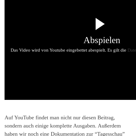
Abspielen
Das Video wird von Youtube eingebettet abespielt. Es gilt die
Date
Auf YouTube findet man nicht nur diesen Beitrag,
sondern auch einige komplette Ausgaben. Außerdem
haben wir noch eine Dokumentation zur “Tagesschau”