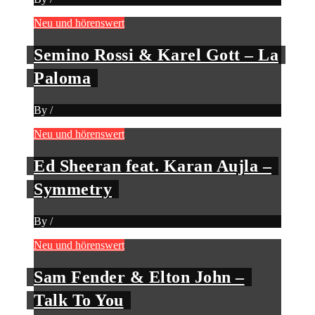
Neu und hörenswert
Semino Rossi & Karel Gott – La
Paloma
By
/
Neu und hörenswert
Ed Sheeran feat. Karan Aujla –
Symmetry
By
/
Neu und hörenswert
Sam Fender & Elton John –
Talk To You