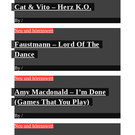
Cat & Vito – Herz K.O.
By
/
Neu und hörenswert
Faustmann – Lord Of The
Dance
By
/
Neu und hörenswert
Amy Macdonald – I’m Done
(Games That You Play)
By
/
Neu und hörenswert