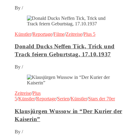
By
/
Künstler
/
Reportage
/
Filme
/
Zeitreise
/
Plus 5
Donald Ducks Neffen Tick, Trick und
Track feiern Geburtstag, 17.10.1937
By
/
Zeitreise
/
Plus
5
/
Künstler
/
Reportage
/
Serien
/
Künstler
/
Stars der 70er
Klausjürgen Wussow in “Der Kurier der
Kaiserin”
By
/