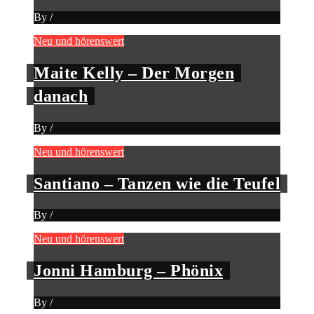
By
/
Neu und hörenswert
Maite Kelly – Der Morgen
danach
By
/
Neu und hörenswert
Santiano – Tanzen wie die Teufel
By
/
Neu und hörenswert
Jonni Hamburg – Phönix
By
/