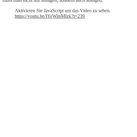
muss man nicht nur ansagen, sondern auch absagen.
Aktivieren Sie JavaScript um das Video zu sehen.
https://youtu.be/IYeWiisMIzk?t=239