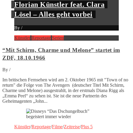
Florian Künstler feat. Clara
Lösel – Alles geht vorbei
By
/
Künstler
Reportage
Serien
“Mit Schirm, Charme und Melone” startet im
ZDF, 18.10.1966
By
/
Im britischen Fernsehen wird am 2. Oktober 1965 mit "Town of no
return" die Folge von The Avengers (deutscher Titel Mit Schirm,
Charme und Melone) ausgestrahlt, in der erstmals Diana Rigg als
„Emma Peel“ zu sehen ist. Sie ist die neue Partnerin des
Geheimagenten „John...
Künstler
/
Reportage
/
Filme
/
Zeitreise
/
Plus 5