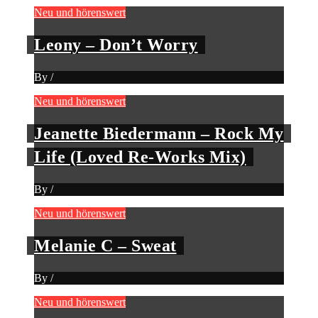
Neu und hörenswert
Leony – Don’t Worry
By
/
Neu und hörenswert
Jeanette Biedermann – Rock My
Life (Loved Re-Works Mix)
By
/
Neu und hörenswert
Melanie C – Sweat
By
/
Neu und hörenswert