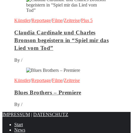
Künstler
/
Reportage
/
Filme
/
Zeitreise
/
Plus 5
Claudia Cardinale und Charles
Bronson begeistern in “Spiel mir das
Lied vom Tod”
By
/
Künstler
/
Reportage
/
Filme
/
Zeitreise
Blues Brothers – Premiere
By
/
IMPRESSUM
|
DATENSCHUTZ
Start
News