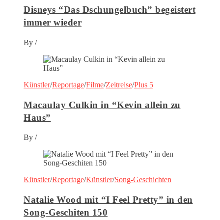
Disneys “Das Dschungelbuch” begeistert
immer wieder
By
/
Künstler
/
Reportage
/
Filme
/
Zeitreise
/
Plus 5
Macaulay Culkin in “Kevin allein zu
Haus”
By
/
Künstler
/
Reportage
/
Künstler
/
Song-Geschichten
Natalie Wood mit “I Feel Pretty” in den
Song-Geschiten 150