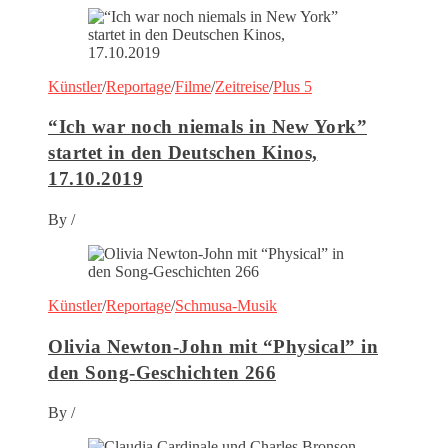
Künstler
/
Reportage
/
Filme
/
Zeitreise
/
Plus 5
“Ich war noch niemals in New York”
startet in den Deutschen Kinos,
17.10.2019
By
/
Künstler
/
Reportage
/
Schmusa-Musik
Olivia Newton-John mit “Physical” in
den Song-Geschichten 266
By
/