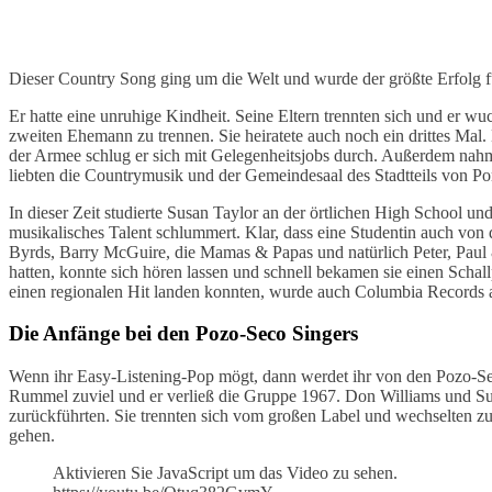
Dieser Country Song ging um die Welt und wurde der größte Erfolg 
Er hatte eine unruhige Kindheit. Seine Eltern trennten sich und er wu
zweiten Ehemann zu trennen. Sie heiratete auch noch ein drittes Mal.
der Armee schlug er sich mit Gelegenheitsjobs durch. Außerdem nahm 
liebten die Countrymusik und der Gemeindesaal des Stadtteils von Po
In dieser Zeit studierte Susan Taylor an der örtlichen High School und
musikalisches Talent schlummert. Klar, dass eine Studentin auch von
Byrds, Barry McGuire, die Mamas & Papas und natürlich Peter, Paul &
hatten, konnte sich hören lassen und schnell bekamen sie einen Schal
einen regionalen Hit landen konnten, wurde auch Columbia Records a
Die Anfänge bei den Pozo-Seco Singers
Wenn ihr Easy-Listening-Pop mögt, dann werdet ihr von den Pozo-Sec
Rummel zuviel und er verließ die Gruppe 1967. Don Williams und Susa
zurückführten. Sie trennten sich vom großen Label und wechselten z
gehen.
Aktivieren Sie JavaScript um das Video zu sehen.