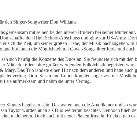
für den Singer-Songwriter Don Williams.
chs gemeinsam mit seinen beiden älteren Brüdern bei seiner Mutter auf. 
 Don schaffte den High School-Abschluss und ging zur US-Army. Dort ha
er sich die Zeit, um seiner großen Liebe, der Musik nachzugehen. In L
rtland bot ihnen die Möglichkeit mit Cover-Songs ihrer Idole und auch
 sah sich häufig die Konzerte des Duos an. Sie freundete sich mit den b
 der Mitte der 60er Jahre größer werdenden Folk-Musik begeistert war,
 Mary. Das Trio landete einen Hit nach dem anderen und hatte auch gr
lplattenvertrag. Don, Susan und Loften konnten sogar von der Musik bes
uf sie aufmerksam und nahm sie unter Vertrag.
o Singers begeistert sein. Das waren auch die Amerikaner und so wur
n Taylor wurden auch als Duo weiterhin beachtet. Dennoch blieb der g
u einem kleineren. Doch auch mit neuer Plattenfirma im Rücken gab e