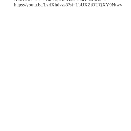
https://youtu.be/LzriXhdvzs8?si=LbUXZtOUQXY9Ntwv