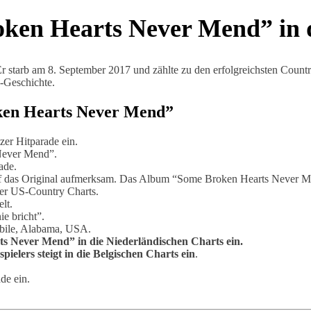
ken Hearts Never Mend” in 
r starb am 8. September 2017 und zählte zu den erfolgreichsten Cou
g-Geschichte.
oken Hearts Never Mend”
izer Hitparade ein.
 Never Mend”.
ade.
uf das Original aufmerksam. Das Album “Some Broken Hearts Never Men
er US-Country Charts.
lt.
ie bricht”.
obile, Alabama, USA.
rts Never Mend” in die Niederländischen Charts ein.
ielers steigt in die Belgischen Charts ein
.
de ein.