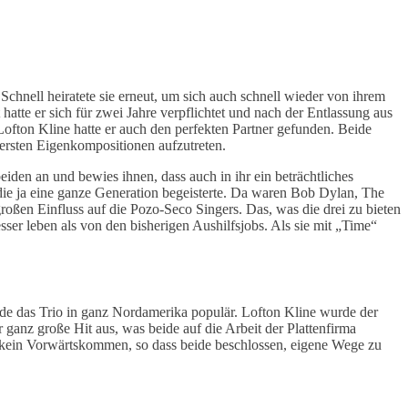
Schnell heiratete sie erneut, um sich auch schnell wieder von ihrem
tte er sich für zwei Jahre verpflichtet und nach der Entlassung aus
ofton Kline hatte er auch den perfekten Partner gefunden. Beide
 ersten Eigenkompositionen aufzutreten.
eiden an und bewies ihnen, dass auch in ihr ein beträchtliches
 die ja eine ganze Generation begeisterte. Da waren Bob Dylan, The
oßen Einfluss auf die Pozo-Seco Singers. Das, was die drei zu bieten
ser leben als von den bisherigen Aushilfsjobs. Als sie mit „Time“
de das Trio in ganz Nordamerika populär. Lofton Kline wurde der
anz große Hit aus, was beide auf die Arbeit der Plattenfirma
s kein Vorwärtskommen, so dass beide beschlossen, eigene Wege zu