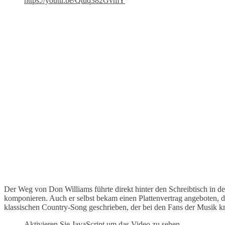
https://youtu.be/Qtuq382GvmY
Der Weg von Don Williams führte direkt hinter den Schreibtisch in de
komponieren. Auch er selbst bekam einen Plattenvertrag angeboten, d
klassischen Country-Song geschrieben, der bei den Fans der Musik kra
Aktivieren Sie JavaScript um das Video zu sehen.