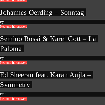
Neu und hörenswert
Johannes Oerding – Sonntag
By
/
Neu und hörenswert
Semino Rossi & Karel Gott – La
Paloma
By
/
Neu und hörenswert
Ed Sheeran feat. Karan Aujla –
Symmetry
By
/
Neu und hörenswert