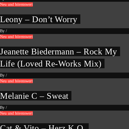
Neu und hörenswert
Leony – Don’t Worry
By
/
Neu und hörenswert
Jeanette Biedermann – Rock My
Life (Loved Re-Works Mix)
By
/
Neu und hörenswert
Melanie C – Sweat
By
/
Neu und hörenswert
Cat & Vito – Herz K.O.