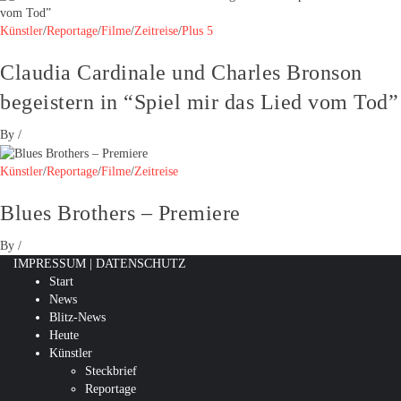
Künstler
/
Reportage
/
Filme
/
Zeitreise
/
Plus 5
Claudia Cardinale und Charles Bronson
begeistern in “Spiel mir das Lied vom Tod”
By
/
Künstler
/
Reportage
/
Filme
/
Zeitreise
Blues Brothers – Premiere
By
/
IMPRESSUM
|
DATENSCHUTZ
Start
News
Blitz-News
Heute
Künstler
Steckbrief
Reportage