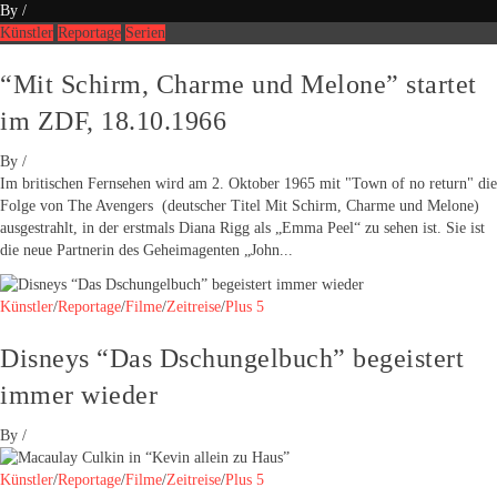
By
/
Künstler
Reportage
Serien
“Mit Schirm, Charme und Melone” startet
im ZDF, 18.10.1966
By
/
Im britischen Fernsehen wird am 2. Oktober 1965 mit "Town of no return" die
Folge von The Avengers (deutscher Titel Mit Schirm, Charme und Melone)
ausgestrahlt, in der erstmals Diana Rigg als „Emma Peel“ zu sehen ist. Sie ist
die neue Partnerin des Geheimagenten „John...
Künstler
/
Reportage
/
Filme
/
Zeitreise
/
Plus 5
Disneys “Das Dschungelbuch” begeistert
immer wieder
By
/
Künstler
/
Reportage
/
Filme
/
Zeitreise
/
Plus 5