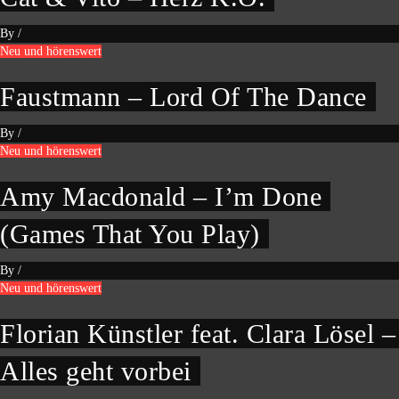
By
/
Neu und hörenswert
Faustmann – Lord Of The Dance
By
/
Neu und hörenswert
Amy Macdonald – I’m Done
(Games That You Play)
By
/
Neu und hörenswert
Florian Künstler feat. Clara Lösel –
Alles geht vorbei