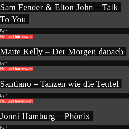
Sam Fender & Elton John – Talk
To You
By
/
Neu und hörenswert
Maite Kelly – Der Morgen danach
By
/
Neu und hörenswert
Santiano – Tanzen wie die Teufel
By
/
Neu und hörenswert
Jonni Hamburg – Phönix
By
/