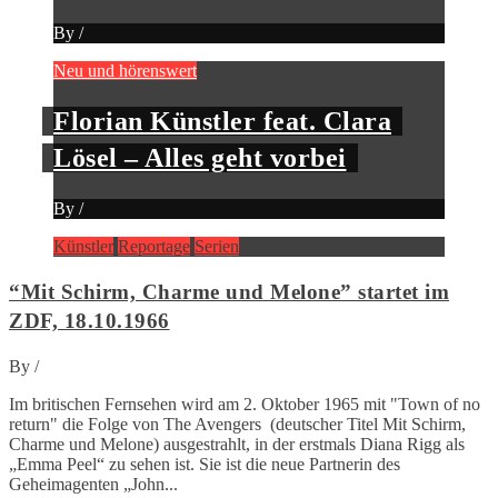
By
/
Neu und hörenswert
Florian Künstler feat. Clara
Lösel – Alles geht vorbei
By
/
Künstler
Reportage
Serien
“Mit Schirm, Charme und Melone” startet im
ZDF, 18.10.1966
By
/
Im britischen Fernsehen wird am 2. Oktober 1965 mit "Town of no
return" die Folge von The Avengers (deutscher Titel Mit Schirm,
Charme und Melone) ausgestrahlt, in der erstmals Diana Rigg als
„Emma Peel“ zu sehen ist. Sie ist die neue Partnerin des
Geheimagenten „John...