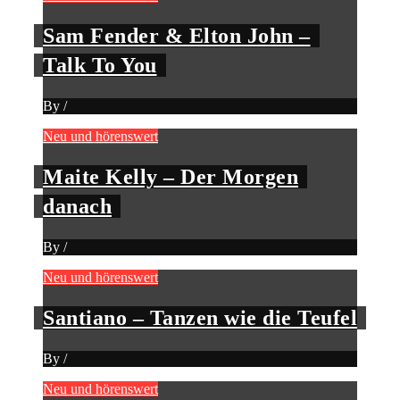
Sam Fender & Elton John –
Talk To You
By
/
Neu und hörenswert
Maite Kelly – Der Morgen
danach
By
/
Neu und hörenswert
Santiano – Tanzen wie die Teufel
By
/
Neu und hörenswert