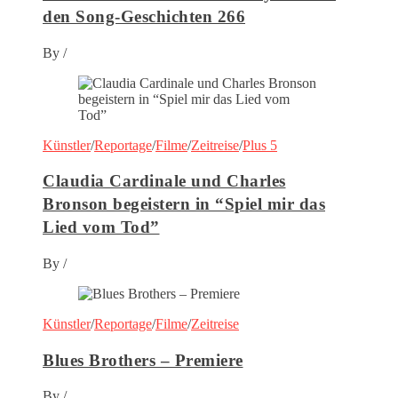
den Song-Geschichten 266
By
/
Künstler
/
Reportage
/
Filme
/
Zeitreise
/
Plus 5
Claudia Cardinale und Charles
Bronson begeistern in “Spiel mir das
Lied vom Tod”
By
/
Künstler
/
Reportage
/
Filme
/
Zeitreise
Blues Brothers – Premiere
By
/