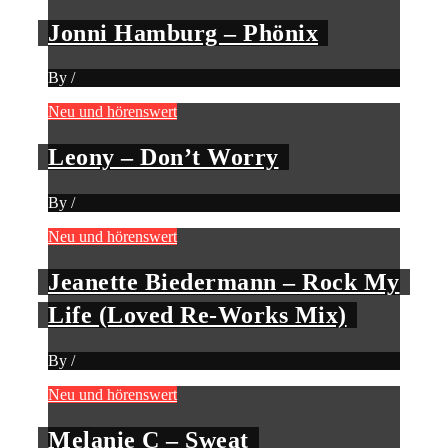
Jonni Hamburg – Phönix
By
/
Neu und hörenswert
Leony – Don’t Worry
By
/
Neu und hörenswert
Jeanette Biedermann – Rock My
Life (Loved Re-Works Mix)
By
/
Neu und hörenswert
Melanie C – Sweat