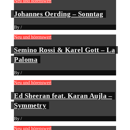
Neu und hörenswert
Johannes Oerding – Sonntag
By
/
Neu und hörenswert
Semino Rossi & Karel Gott – La
Paloma
By
/
Neu und hörenswert
Ed Sheeran feat. Karan Aujla –
Symmetry
By
/
Neu und hörenswert