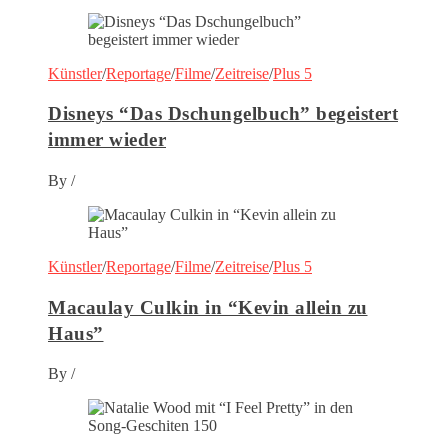
Künstler
/
Reportage
/
Filme
/
Zeitreise
/
Plus 5
Disneys “Das Dschungelbuch” begeistert
immer wieder
By
/
Künstler
/
Reportage
/
Filme
/
Zeitreise
/
Plus 5
Macaulay Culkin in “Kevin allein zu
Haus”
By
/