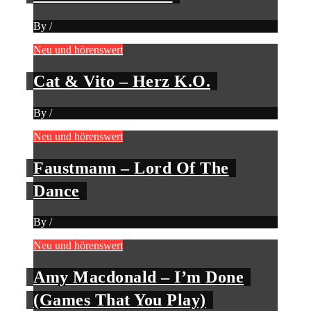
By
/
Neu und hörenswert
Cat & Vito – Herz K.O.
By
/
Neu und hörenswert
Faustmann – Lord Of The
Dance
By
/
Neu und hörenswert
Amy Macdonald – I’m Done
(Games That You Play)