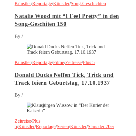
Künstler
/
Reportage
/
Künstler
/
Song-Geschichten
Natalie Wood mit “I Feel Pretty” in den
Song-Geschiten 150
By
/
Künstler
/
Reportage
/
Filme
/
Zeitreise
/
Plus 5
Donald Ducks Neffen Tick, Trick und
Track feiern Geburtstag, 17.10.1937
By
/
Zeitreise
/
Plus
5
/
Künstler
/
Reportage
/
Serien
/
Künstler
/
Stars der 70er