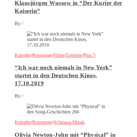
Klausjürgen Wussow in “Der Kurier der
Kaiserin”
By
/
Künstler
/
Reportage
/
Filme
/
Zeitreise
/
Plus 5
“Ich war noch niemals in New York”
startet in den Deutschen Kinos,
17.10.2019
By
/
Künstler
/
Reportage
/
Schmusa-Musik
Olivia Newton-John mit “Physical” in