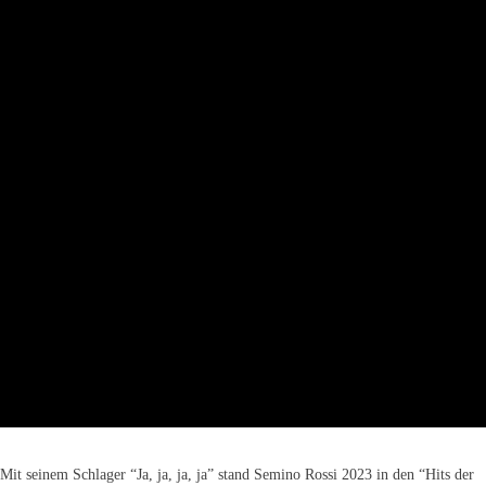
Mit seinem Schlager “Ja, ja, ja, ja” stand Semino Rossi 2023 in den “Hits der