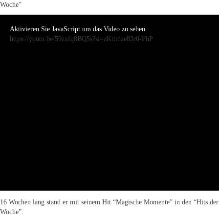
Woche”
Aktivieren Sie JavaScript um das Video zu sehen.
https://youtu.be/59zxfq8BQ5s?si=zKtttoze83r0-FhP
16 Wochen lang stand er mit seinem Hit “Magische Momente” in den “Hits der
Woche”.