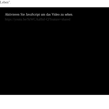
Leben”.
Aktivieren Sie JavaScript um das Video zu sehen.
https://youtu.be/9zWCAaHnf-Q?feature=shared