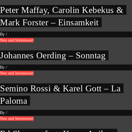
Peter Maffay, Carolin Kebekus &
Mark Forster – Einsamkeit
By
/
Neu und hörenswert
Johannes Oerding – Sonntag
By
/
Neu und hörenswert
Semino Rossi & Karel Gott – La
Paloma
By
/
Neu und hörenswert