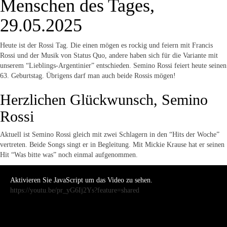
Menschen des Tages,
29.05.2025
Heute ist der Rossi Tag. Die einen mögen es rockig und feiern mit Francis
Rossi und der Musik von Status Quo, andere haben sich für die Variante mit
unserem “Lieblings-Argentinier” entschieden. Semino Rossi feiert heute seinen
63. Geburtstag. Übrigens darf man auch beide Rossis mögen!
Herzlichen Glückwunsch, Semino
Rossi
Aktuell ist Semino Rossi gleich mit zwei Schlagern in den “Hits der Woche”
vertreten. Beide Songs singt er in Begleitung. Mit Mickie Krause hat er seinen
Hit “Was bitte was” noch einmal aufgenommen.
Aktivieren Sie JavaScript um das Video zu sehen.
https://youtu.be/pr_yG6Ij2Ys?feature=shared