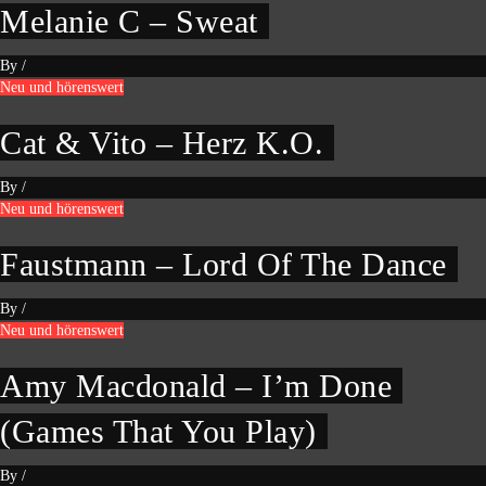
Melanie C – Sweat
By
/
Neu und hörenswert
Cat & Vito – Herz K.O.
By
/
Neu und hörenswert
Faustmann – Lord Of The Dance
By
/
Neu und hörenswert
Amy Macdonald – I’m Done
(Games That You Play)
By
/