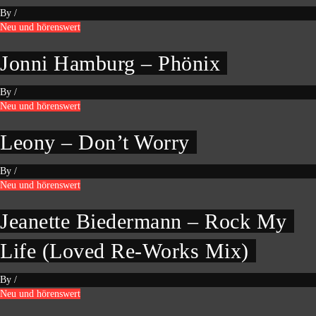
By
/
Neu und hörenswert
Jonni Hamburg – Phönix
By
/
Neu und hörenswert
Leony – Don’t Worry
By
/
Neu und hörenswert
Jeanette Biedermann – Rock My
Life (Loved Re-Works Mix)
By
/
Neu und hörenswert