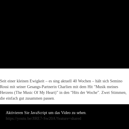
Seit einer kleinen Ewigkeit – es sing aktuell 40 Wochen – hält sich Semino
Rossi mit seiner Gesangs-Partnerin Charlien mit dem Hit “Musik meines
Herzens (The Music Of My Heart)” in den “Hits der Woche”. Zwei Stimmen,
die einfach gut zusammen passen.
Aktivieren Sie JavaScript um das Video zu sehen.
https://youtu.be/JlRE7-Sw20A?feature=shared