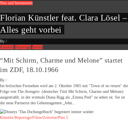
Neu und hörenswert
Florian Künstler feat. Clara Lösel –
Alles geht vorbei
By
/
Künstler
Reportage
Serien
“Mit Schirm, Charme und Melone” startet
im ZDF, 18.10.1966
By
/
Im britischen Fernsehen wird am 2. Oktober 1965 mit "Town of no return" die
Folge von The Avengers (deutscher Titel Mit Schirm, Charme und Melone)
ausgestrahlt, in der erstmals Diana Rigg als „Emma Peel“ zu sehen ist. Sie ist
die neue Partnerin des Geheimagenten „John...
Künstler
/
Reportage
/
Filme
/
Zeitreise
/
Plus 5