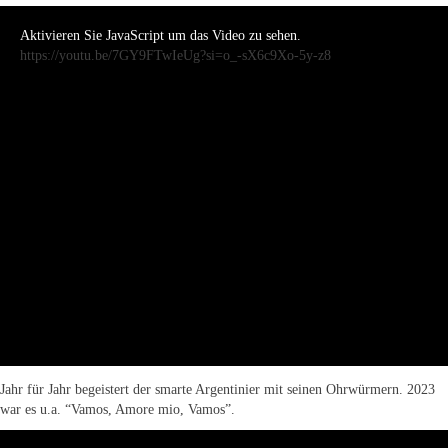
Aktivieren Sie JavaScript um das Video zu sehen.
https://youtu.be/7GY9FTwIeUg?si=o_-sX6c9Xo-5y-z8
Jahr für Jahr begeistert der smarte Argentinier mit seinen Ohrwürmern. 2023
war es u.a. “Vamos, Amore mio, Vamos”.