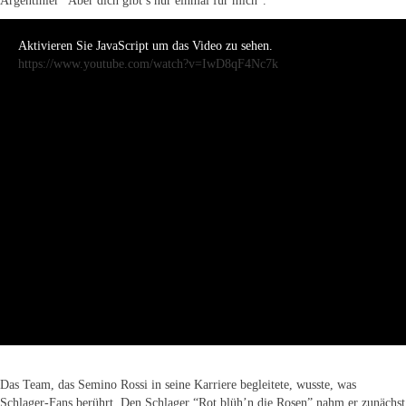
Argentinier “Aber dich gibt’s nur einmal für mich”.
Aktivieren Sie JavaScript um das Video zu sehen.
https://www.youtube.com/watch?v=IwD8qF4Nc7k
Das Team, das Semino Rossi in seine Karriere begleitete, wusste, was
Schlager-Fans berührt. Den Schlager “Rot blüh’n die Rosen” nahm er zunächst