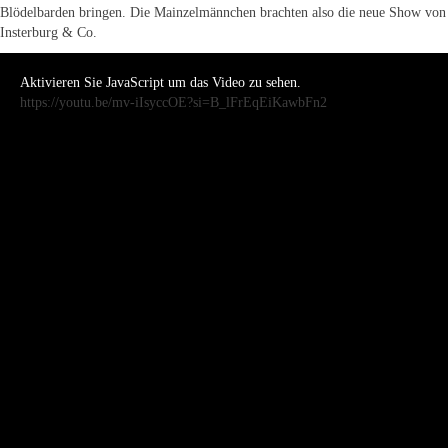
Blödelbarden bringen. Die Mainzelmännchen brachten also die neue Show von
Insterburg & Co.
Aktivieren Sie JavaScript um das Video zu sehen.
https://youtu.be/mv-iIsyccOE?si=B_lFrEqEiKawbFn2