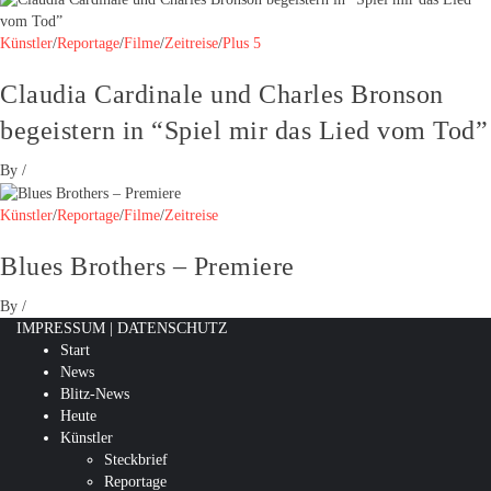
Künstler
/
Reportage
/
Filme
/
Zeitreise
/
Plus 5
Claudia Cardinale und Charles Bronson
begeistern in “Spiel mir das Lied vom Tod”
By
/
Künstler
/
Reportage
/
Filme
/
Zeitreise
Blues Brothers – Premiere
By
/
IMPRESSUM
|
DATENSCHUTZ
Start
News
Blitz-News
Heute
Künstler
Steckbrief
Reportage