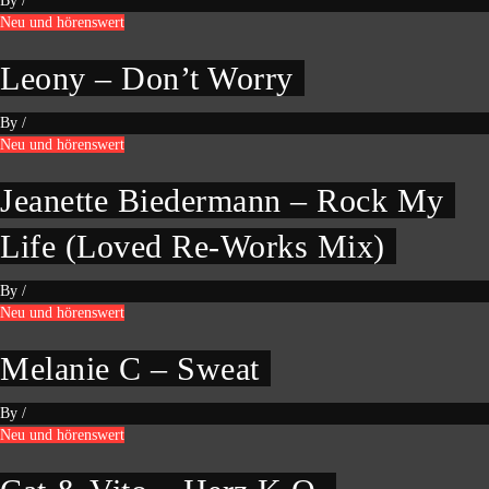
By
/
Neu und hörenswert
Leony – Don’t Worry
By
/
Neu und hörenswert
Jeanette Biedermann – Rock My
Life (Loved Re-Works Mix)
By
/
Neu und hörenswert
Melanie C – Sweat
By
/
Neu und hörenswert