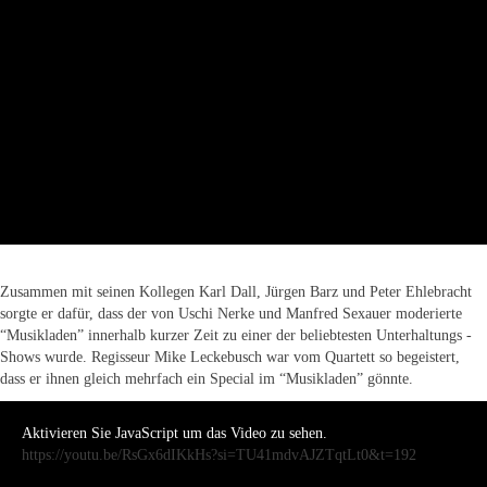
Zusammen mit seinen Kollegen Karl Dall, Jürgen Barz und Peter Ehlebracht
sorgte er dafür, dass der von Uschi Nerke und Manfred Sexauer moderierte
“Musikladen” innerhalb kurzer Zeit zu einer der beliebtesten Unterhaltungs -
Shows wurde. Regisseur Mike Leckebusch war vom Quartett so begeistert,
dass er ihnen gleich mehrfach ein Special im “Musikladen” gönnte.
Aktivieren Sie JavaScript um das Video zu sehen.
https://youtu.be/RsGx6dIKkHs?si=TU41mdvAJZTqtLt0&t=192