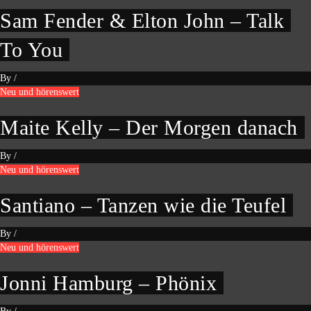
Sam Fender & Elton John – Talk
To You
By
/
Neu und hörenswert
Maite Kelly – Der Morgen danach
By
/
Neu und hörenswert
Santiano – Tanzen wie die Teufel
By
/
Neu und hörenswert
Jonni Hamburg – Phönix