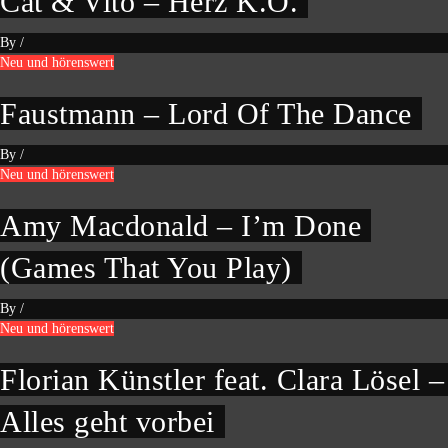
Cat & Vito – Herz K.O.
By
/
Neu und hörenswert
Faustmann – Lord Of The Dance
By
/
Neu und hörenswert
Amy Macdonald – I’m Done
(Games That You Play)
By
/
Neu und hörenswert
Florian Künstler feat. Clara Lösel –
Alles geht vorbei