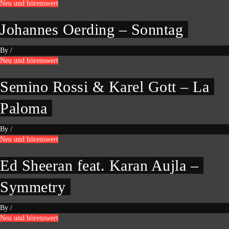
Neu und hörenswert
Johannes Oerding – Sonntag
By
/
Neu und hörenswert
Semino Rossi & Karel Gott – La
Paloma
By
/
Neu und hörenswert
Ed Sheeran feat. Karan Aujla –
Symmetry
By
/
Neu und hörenswert