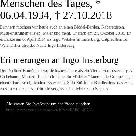
Menschen des Tages, *
06.04.1934, † 27.10.2018
Erinnern möchten wir heute auch an einen Blödel-Barden, Kabarettisten,
Multi-Instrumentalisten, Maler und mehr. Er starb am 27. Oktober 2018. Er
erblickte am 6. April 1934 als Ingo Wetzker in Insterburg, Ostpreußen, zur
Welt. Daher also der Name Ingo Insterburg.
Erinnerungen an Ingo Insterburg
Der Berliner Komödiant wurde insbesondere als ein Viertel von Insterburg &
Co bekannt. Mit dem Lied “Ich liebte ein Mädchen” konnte die Gruppe sogar
einen Chart-Erfolg landen. Es war das Solo-Stück des Bandleaders, das er bis
zu seinem letzten Auftritt nie vergessen hat. Mehr zum Schluss.
Aktivieren Sie JavaScript um das Video zu sehen.
https://www.youtube.com/watch?v=vR9P0L4jKk8