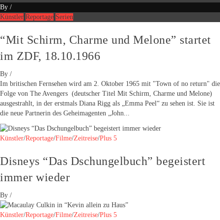
By
/
Künstler
Reportage
Serien
“Mit Schirm, Charme und Melone” startet
im ZDF, 18.10.1966
By
/
Im britischen Fernsehen wird am 2. Oktober 1965 mit "Town of no return" die
Folge von The Avengers (deutscher Titel Mit Schirm, Charme und Melone)
ausgestrahlt, in der erstmals Diana Rigg als „Emma Peel“ zu sehen ist. Sie ist
die neue Partnerin des Geheimagenten „John...
Künstler
/
Reportage
/
Filme
/
Zeitreise
/
Plus 5
Disneys “Das Dschungelbuch” begeistert
immer wieder
By
/
Künstler
/
Reportage
/
Filme
/
Zeitreise
/
Plus 5