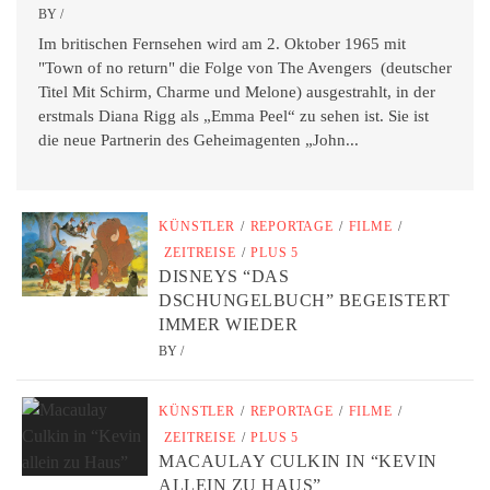
BY
/
Im britischen Fernsehen wird am 2. Oktober 1965 mit
"Town of no return" die Folge von The Avengers (deutscher
Titel Mit Schirm, Charme und Melone) ausgestrahlt, in der
erstmals Diana Rigg als „Emma Peel“ zu sehen ist. Sie ist
die neue Partnerin des Geheimagenten „John...
KÜNSTLER
/
REPORTAGE
/
FILME
/
ZEITREISE
/
PLUS 5
DISNEYS “DAS
DSCHUNGELBUCH” BEGEISTERT
IMMER WIEDER
BY
/
KÜNSTLER
/
REPORTAGE
/
FILME
/
ZEITREISE
/
PLUS 5
MACAULAY CULKIN IN “KEVIN
ALLEIN ZU HAUS”