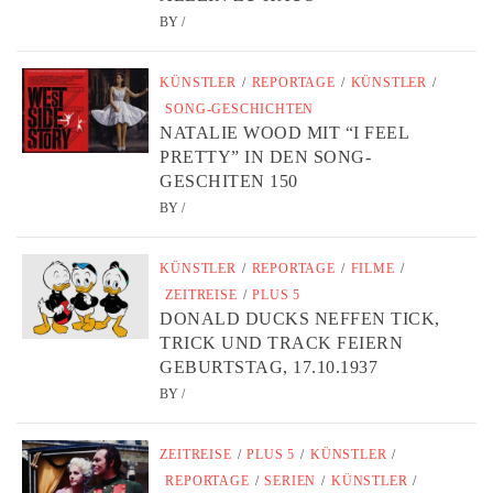
BY
/
KÜNSTLER
/
REPORTAGE
/
KÜNSTLER
/
SONG-GESCHICHTEN
NATALIE WOOD MIT “I FEEL
PRETTY” IN DEN SONG-
GESCHITEN 150
BY
/
KÜNSTLER
/
REPORTAGE
/
FILME
/
ZEITREISE
/
PLUS 5
DONALD DUCKS NEFFEN TICK,
TRICK UND TRACK FEIERN
GEBURTSTAG, 17.10.1937
BY
/
ZEITREISE
/
PLUS 5
/
KÜNSTLER
/
REPORTAGE
/
SERIEN
/
KÜNSTLER
/