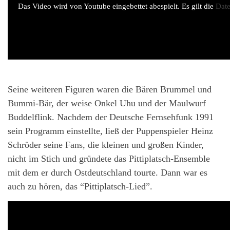
Das Video wird von Youtube eingebettet abespielt. Es gilt die
Date
Seine weiteren Figuren waren die Bären Brummel und
Bummi-Bär, der weise Onkel Uhu und der Maulwurf
Buddelflink. Nachdem der Deutsche Fernsehfunk 1991
sein Programm einstellte, ließ der Puppenspieler Heinz
Schröder seine Fans, die kleinen und großen Kinder,
nicht im Stich und gründete das Pittiplatsch-Ensemble
mit dem er durch Ostdeutschland tourte. Dann war es
auch zu hören, das “Pittiplatsch-Lied”.