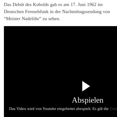
Das Debüt des Kobolds gab es am 17. Juni 1962 im
Deutschen Fernsehfunk in der Nachmittagssendung von
“Meister Nadelöhr” zu sehen.
Abspielen
Das Video wird von Youtube eingebettet abespielt. Es gilt die
Date