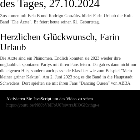
des Tages, 27.10.2024
Zusammen mit Bela B und Rodrigo González bildet Farin Urlaub die Kult-
Band “Die Ärzte”. Er feiert heute seinen 61. Geburtstag.
Herzlichen Glückwunsch, Farin
Urlaub
Die Ärzte sind ein Phänomen. Endlich konnten sie 2023 wieder ihre
unglaublich spontanen Partys mit ihren Fans feiern. Da gab es dann nicht nur
die eigenen Hits, sondern auch passende Klassiker wie zum Beispiel “Mein
kleiner grüner Kaktus”. Am 2. Juni 2023 zog es die Band in die Hauptstadt
Schwedens. Dort spielten sie mit ihren Fans “Dancing Queen” von ABBA.
Aktivieren Sie JavaScript um das Video zu sehen.
https://youtu.be/N80bVblFoU0?si=rrzJiIOGKxthgt-s