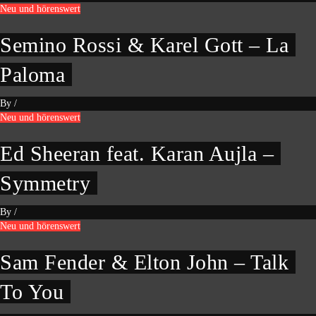
Neu und hörenswert
Semino Rossi & Karel Gott – La
Paloma
By
/
Neu und hörenswert
Ed Sheeran feat. Karan Aujla –
Symmetry
By
/
Neu und hörenswert
Sam Fender & Elton John – Talk
To You