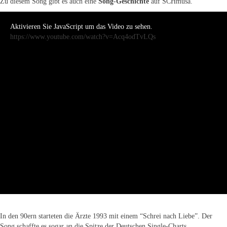
Zu diesem Song gibt es auch eine
Song-Geschichte
auf SCHmusa.
Aktivieren Sie JavaScript um das Video zu sehen.
https://www.youtube.com/watch?v=Acq4odTvLQs
In den 90ern starteten die Ärzte 1993 mit einem “Schrei nach Liebe”. Der
Song schaffte es sogar an die Spitze der Deutschen Single-Charts.