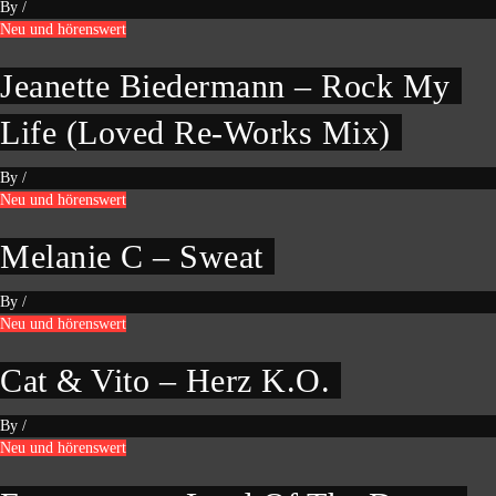
By
/
Neu und hörenswert
Jeanette Biedermann – Rock My
Life (Loved Re-Works Mix)
By
/
Neu und hörenswert
Melanie C – Sweat
By
/
Neu und hörenswert
Cat & Vito – Herz K.O.
By
/
Neu und hörenswert