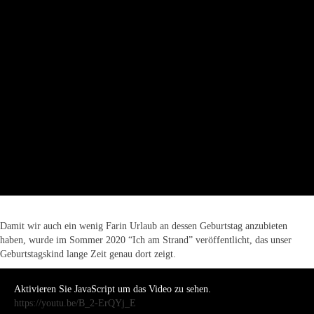
Damit wir auch ein wenig Farin Urlaub an dessen Geburtstag anzubieten
haben, wurde im Sommer 2020 “Ich am Strand” veröffentlicht, das unser
Geburtstagskind lange Zeit genau dort zeigt.
Aktivieren Sie JavaScript um das Video zu sehen.
https://youtu.be/B_2-ErQYj_E