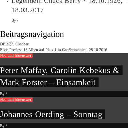
Legenden: Chuck Berry * 18.10.1926, †
18.03.2017
By
/
Beitragsnavigation
DER 27. Oktober
Elvis Presley: 13 Alben auf Platz 1 in Großbritannien, 28.10.2016
Neu und hörenswert
Peter Maffay, Carolin Kebekus &
Mark Forster – Einsamkeit
By
/
Neu und hörenswert
Johannes Oerding – Sonntag
By
/