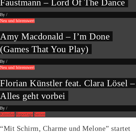
Faustmann – Lord Of The Dance
By
/
Neu und hörenswert
Amy Macdonald – I’m Done
(Games That You Play)
By
/
Neu und hörenswert
Florian Künstler feat. Clara Lösel –
Alles geht vorbei
By
/
Künstler
Reportage
Serien
“Mit Schirm, Charme und Melone” startet