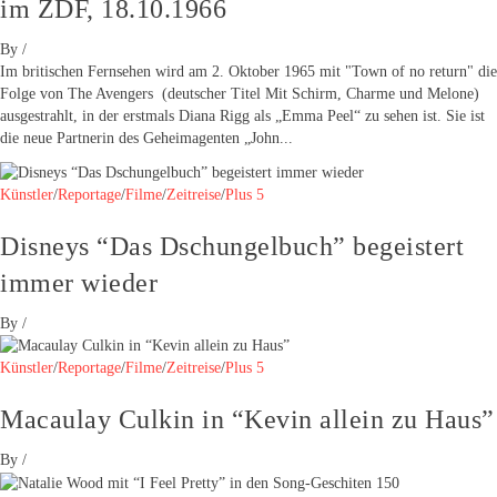
im ZDF, 18.10.1966
By
/
Im britischen Fernsehen wird am 2. Oktober 1965 mit "Town of no return" die
Folge von The Avengers (deutscher Titel Mit Schirm, Charme und Melone)
ausgestrahlt, in der erstmals Diana Rigg als „Emma Peel“ zu sehen ist. Sie ist
die neue Partnerin des Geheimagenten „John...
Künstler
/
Reportage
/
Filme
/
Zeitreise
/
Plus 5
Disneys “Das Dschungelbuch” begeistert
immer wieder
By
/
Künstler
/
Reportage
/
Filme
/
Zeitreise
/
Plus 5
Macaulay Culkin in “Kevin allein zu Haus”
By
/