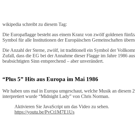
wikipedia schreibt zu diesem Tag:
Die Europaflagge besteht aus einem Kranz von zwölf goldenen fünfza
Symbol für alle Institutionen der Europäischen Gemeinschaften über
Die Anzahl der Sterne, zwölf, ist traditionell ein Symbol der Vollk
Zufall, dass die EG bei der Annahme dieser Flagge im Jahre 1986 aus
beabsichtigten Sinn entsprechend – aber unverändert.
“Plus 5” Hits aus Europa im Mai 1986
Wir haben uns mal in Europa umgeschaut, welche Musik an diesem 29. 
interpretiert wurde “Midnight Lady” von Chris Norman.
Aktivieren Sie JavaScript um das Video zu sehen.
https://youtu.be/PvCt1M7E1Us