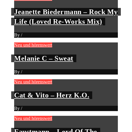
Jeanette Biedermann – Rock My
Life (Loved Re-Works Mix)
By
/
Neu und hörenswert
Melanie C – Sweat
By
/
Neu und hörenswert
Cat & Vito – Herz K.O.
By
/
Neu und hörenswert
Faustmann – Lord Of The