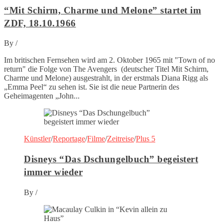
“Mit Schirm, Charme und Melone” startet im
ZDF, 18.10.1966
By
/
Im britischen Fernsehen wird am 2. Oktober 1965 mit "Town of no
return" die Folge von The Avengers (deutscher Titel Mit Schirm,
Charme und Melone) ausgestrahlt, in der erstmals Diana Rigg als
„Emma Peel“ zu sehen ist. Sie ist die neue Partnerin des
Geheimagenten „John...
Künstler
/
Reportage
/
Filme
/
Zeitreise
/
Plus 5
Disneys “Das Dschungelbuch” begeistert
immer wieder
By
/