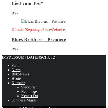
Lied vom Tod”
By
/
Künstler
/
Reportage
/
Filme
/
Zeitreise
Blues Brothers – Premiere
By
/
IMPRESSUM
|
DATENSCHUTZ
Start
News
Blitz-News
Heute
Künstler
Steckbrief
Reportage
Kennst Du
Schmusa-Musik