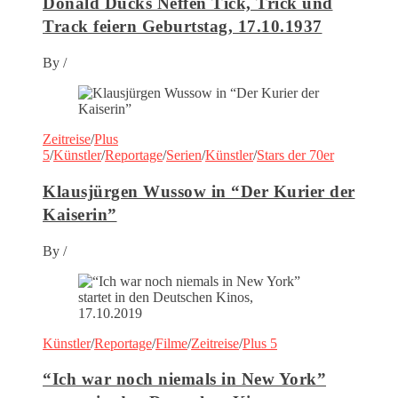
Donald Ducks Neffen Tick, Trick und
Track feiern Geburtstag, 17.10.1937
By
/
Zeitreise
/
Plus
5
/
Künstler
/
Reportage
/
Serien
/
Künstler
/
Stars der 70er
Klausjürgen Wussow in “Der Kurier der
Kaiserin”
By
/
Künstler
/
Reportage
/
Filme
/
Zeitreise
/
Plus 5
“Ich war noch niemals in New York”