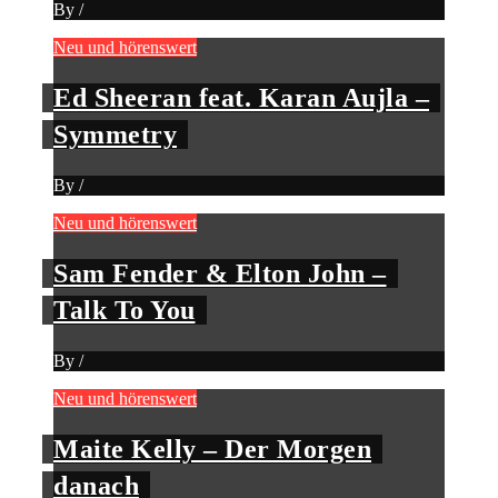
By
/
Neu und hörenswert
Ed Sheeran feat. Karan Aujla –
Symmetry
By
/
Neu und hörenswert
Sam Fender & Elton John –
Talk To You
By
/
Neu und hörenswert
Maite Kelly – Der Morgen
danach