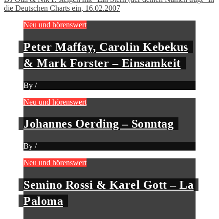
die Deutschen Charts ein, 16.02.2007
Neu und hörenswert
Peter Maffay, Carolin Kebekus
& Mark Forster – Einsamkeit
By
/
Neu und hörenswert
Johannes Oerding – Sonntag
By
/
Neu und hörenswert
Semino Rossi & Karel Gott – La
Paloma