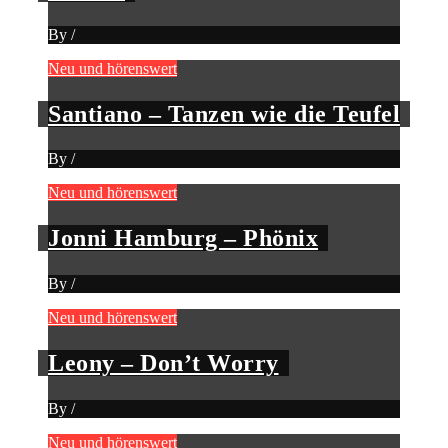
By
/
Neu und hörenswert
Santiano – Tanzen wie die Teufel
By
/
Neu und hörenswert
Jonni Hamburg – Phönix
By
/
Neu und hörenswert
Leony – Don’t Worry
By
/
Neu und hörenswert