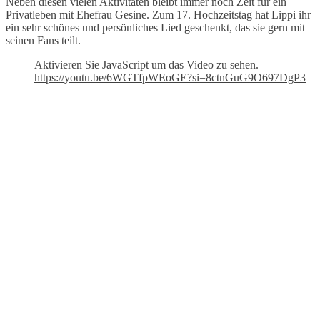
Neben diesen vielen Aktivitäten bleibt immer noch Zeit für ein
Privatleben mit Ehefrau Gesine. Zum 17. Hochzeitstag hat Lippi ihr
ein sehr schönes und persönliches Lied geschenkt, das sie gern mit
seinen Fans teilt.
Aktivieren Sie JavaScript um das Video zu sehen.
https://youtu.be/6WGTfpWEoGE?si=8ctnGuG9O697DgP3