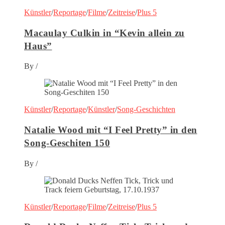
Künstler
/
Reportage
/
Filme
/
Zeitreise
/
Plus 5
Macaulay Culkin in “Kevin allein zu
Haus”
By
/
Künstler
/
Reportage
/
Künstler
/
Song-Geschichten
Natalie Wood mit “I Feel Pretty” in den
Song-Geschiten 150
By
/
Künstler
/
Reportage
/
Filme
/
Zeitreise
/
Plus 5