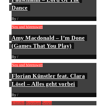
Dance
By
/
Neu und hörenswert
Amy Macdonald – I’m Done
(Games That You Play)
By
/
Neu und hörenswert
Florian Künstler feat. Clara
Lösel – Alles geht vorbei
By
/
Künstler
Reportage
Serien