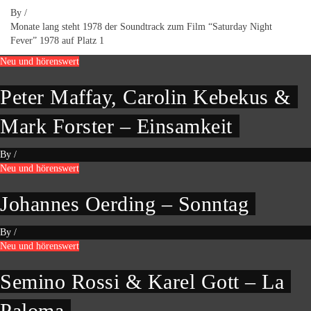
By
/
Monate lang steht 1978 der Soundtrack zum Film “Saturday Night
Fever” 1978 auf Platz 1
Neu und hörenswert
Peter Maffay, Carolin Kebekus &
Mark Forster – Einsamkeit
By
/
Neu und hörenswert
Johannes Oerding – Sonntag
By
/
Neu und hörenswert
Semino Rossi & Karel Gott – La
Paloma