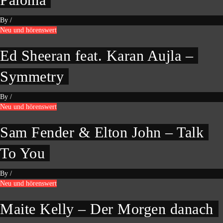
By
/
Neu und hörenswert
Ed Sheeran feat. Karan Aujla –
Symmetry
By
/
Neu und hörenswert
Sam Fender & Elton John – Talk
To You
By
/
Neu und hörenswert
Maite Kelly – Der Morgen danach