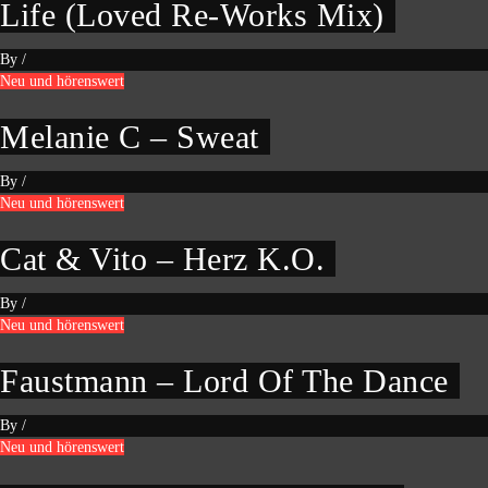
Life (Loved Re-Works Mix)
By
/
Neu und hörenswert
Melanie C – Sweat
By
/
Neu und hörenswert
Cat & Vito – Herz K.O.
By
/
Neu und hörenswert
Faustmann – Lord Of The Dance
By
/
Neu und hörenswert