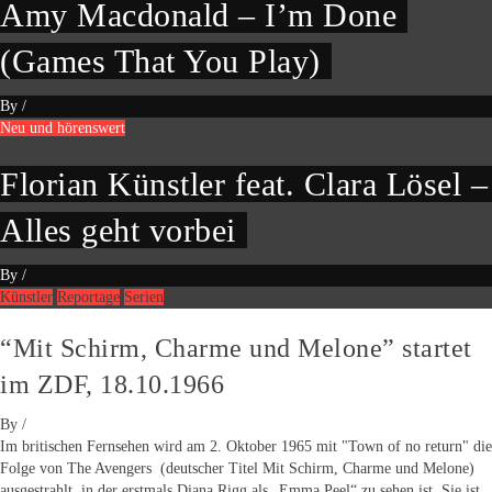
Amy Macdonald – I’m Done
(Games That You Play)
By
/
Neu und hörenswert
Florian Künstler feat. Clara Lösel –
Alles geht vorbei
By
/
Künstler
Reportage
Serien
“Mit Schirm, Charme und Melone” startet
im ZDF, 18.10.1966
By
/
Im britischen Fernsehen wird am 2. Oktober 1965 mit "Town of no return" die
Folge von The Avengers (deutscher Titel Mit Schirm, Charme und Melone)
ausgestrahlt, in der erstmals Diana Rigg als „Emma Peel“ zu sehen ist. Sie ist