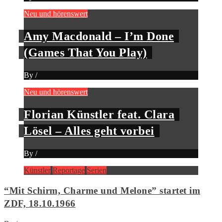
Neu und hörenswert
Amy Macdonald – I’m Done
(Games That You Play)
By
/
Neu und hörenswert
Florian Künstler feat. Clara
Lösel – Alles geht vorbei
By
/
Künstler
Reportage
Serien
“Mit Schirm, Charme und Melone” startet im
ZDF, 18.10.1966