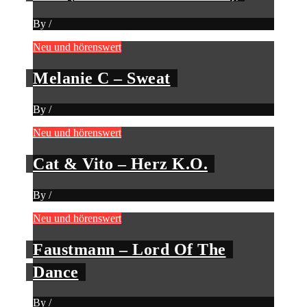
By
/
Neu und hörenswert
Melanie C – Sweat
By
/
Neu und hörenswert
Cat & Vito – Herz K.O.
By
/
Neu und hörenswert
Faustmann – Lord Of The
Dance
By
/