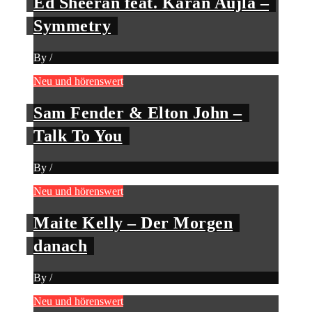
Ed Sheeran feat. Karan Aujla –
Symmetry
By
/
Neu und hörenswert
Sam Fender & Elton John –
Talk To You
By
/
Neu und hörenswert
Maite Kelly – Der Morgen
danach
By
/
Neu und hörenswert