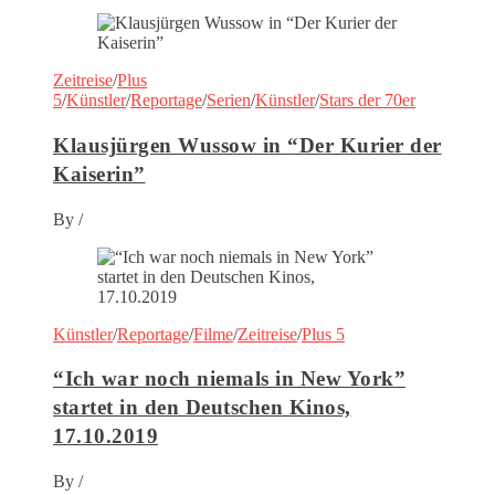
Zeitreise
/
Plus
5
/
Künstler
/
Reportage
/
Serien
/
Künstler
/
Stars der 70er
Klausjürgen Wussow in “Der Kurier der
Kaiserin”
By
/
Künstler
/
Reportage
/
Filme
/
Zeitreise
/
Plus 5
“Ich war noch niemals in New York”
startet in den Deutschen Kinos,
17.10.2019
By
/