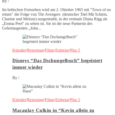
By
/
Im britischen Fernsehen wird am 2. Oktober 1965 mit "Town of no
return" die Folge von The Avengers (deutscher Titel Mit Schirm,
Charme und Melone) ausgestrahlt, in der erstmals Diana Rigg als
„Emma Peel“ zu sehen ist. Sie ist die neue Partnerin des
Geheimagenten „John...
Künstler
/
Reportage
/
Filme
/
Zeitreise
/
Plus 5
Disneys “Das Dschungelbuch” begeistert
immer wieder
By
/
Künstler
/
Reportage
/
Filme
/
Zeitreise
/
Plus 5
Macaulay Culkin in “Kevin allein zu