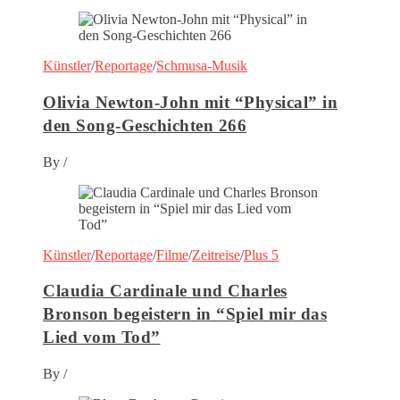
Künstler
/
Reportage
/
Schmusa-Musik
Olivia Newton-John mit “Physical” in
den Song-Geschichten 266
By
/
Künstler
/
Reportage
/
Filme
/
Zeitreise
/
Plus 5
Claudia Cardinale und Charles
Bronson begeistern in “Spiel mir das
Lied vom Tod”
By
/