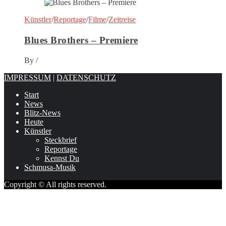
Künstler
/
Reportage
/
Filme
/
Zeitreise
Blues Brothers – Premiere
By
/
IMPRESSUM
|
DATENSCHUTZ
Start
News
Blitz-News
Heute
Künstler
Steckbrief
Reportage
Kennst Du
Schmusa-Musik
Copyright © All rights reserved.