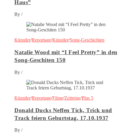
Haus”
By
/
Künstler
/
Reportage
/
Künstler
/
Song-Geschichten
Natalie Wood mit “I Feel Pretty” in den
Song-Geschiten 150
By
/
Künstler
/
Reportage
/
Filme
/
Zeitreise
/
Plus 5
Donald Ducks Neffen Tick, Trick und
Track feiern Geburtstag, 17.10.1937
By
/