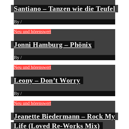
Santiano – Tanzen wie die Teufel
By
/
Neu und hörenswert
Jonni Hamburg – Phönix
By
/
Neu und hörenswert
Leony – Don’t Worry
By
/
Neu und hörenswert
Jeanette Biedermann – Rock My
Life (Loved Re-Works Mix)