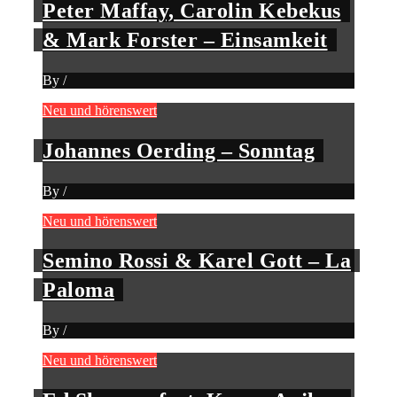
Peter Maffay, Carolin Kebekus
& Mark Forster – Einsamkeit
By
/
Neu und hörenswert
Johannes Oerding – Sonntag
By
/
Neu und hörenswert
Semino Rossi & Karel Gott – La
Paloma
By
/
Neu und hörenswert