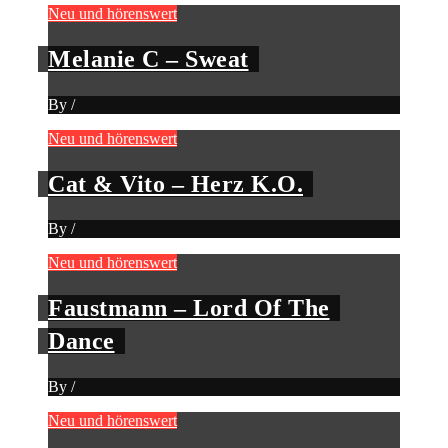
Neu und hörenswert
Melanie C – Sweat
By
/
Neu und hörenswert
Cat & Vito – Herz K.O.
By
/
Neu und hörenswert
Faustmann – Lord Of The
Dance
By
/
Neu und hörenswert