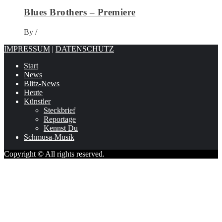
Blues Brothers – Premiere
By
/
IMPRESSUM
|
DATENSCHUTZ
Start
News
Blitz-News
Heute
Künstler
Steckbrief
Reportage
Kennst Du
Schmusa-Musik
Copyright © All rights reserved.