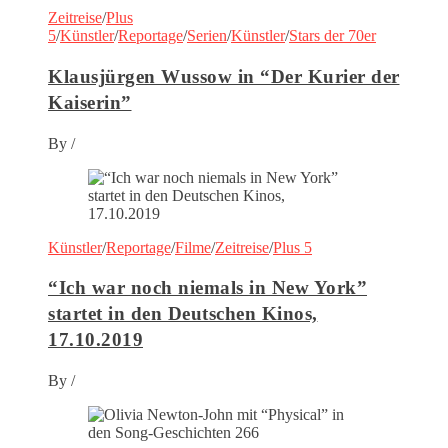
Zeitreise
/
Plus
5
/
Künstler
/
Reportage
/
Serien
/
Künstler
/
Stars der 70er
Klausjürgen Wussow in “Der Kurier der
Kaiserin”
By
/
Künstler
/
Reportage
/
Filme
/
Zeitreise
/
Plus 5
“Ich war noch niemals in New York”
startet in den Deutschen Kinos,
17.10.2019
By
/