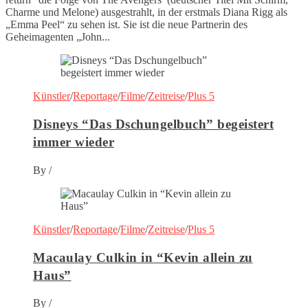
Charme und Melone) ausgestrahlt, in der erstmals Diana Rigg als
„Emma Peel“ zu sehen ist. Sie ist die neue Partnerin des
Geheimagenten „John...
Künstler
/
Reportage
/
Filme
/
Zeitreise
/
Plus 5
Disneys “Das Dschungelbuch” begeistert
immer wieder
By
/
Künstler
/
Reportage
/
Filme
/
Zeitreise
/
Plus 5
Macaulay Culkin in “Kevin allein zu
Haus”
By
/