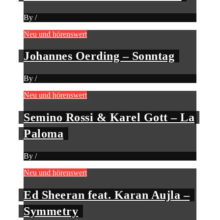
By
/
Neu und hörenswert
Johannes Oerding – Sonntag
By
/
Neu und hörenswert
Semino Rossi & Karel Gott – La
Paloma
By
/
Neu und hörenswert
Ed Sheeran feat. Karan Aujla –
Symmetry