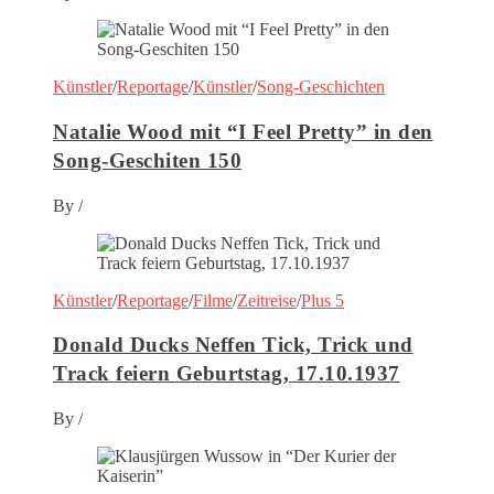
Künstler
/
Reportage
/
Künstler
/
Song-Geschichten
Natalie Wood mit “I Feel Pretty” in den
Song-Geschiten 150
By
/
Künstler
/
Reportage
/
Filme
/
Zeitreise
/
Plus 5
Donald Ducks Neffen Tick, Trick und
Track feiern Geburtstag, 17.10.1937
By
/