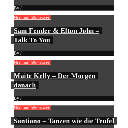
By
/
Neu und hörenswert
Sam Fender & Elton John –
Talk To You
By
/
Neu und hörenswert
Maite Kelly – Der Morgen
danach
By
/
Neu und hörenswert
Santiano – Tanzen wie die Teufel