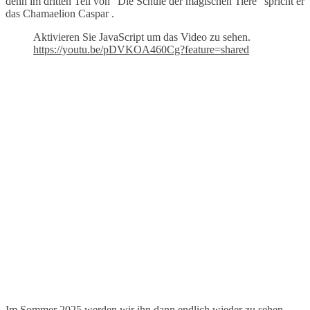
denn im dritten Teil von “Die Schule der magischen Tiere” spricht er
das Chamaelion Caspar .
Aktivieren Sie JavaScript um das Video zu sehen.
https://youtu.be/pDVKOA460Cg?feature=shared
Im Sommer 2025 werden wir ihn dann endlich wieder zu sehen