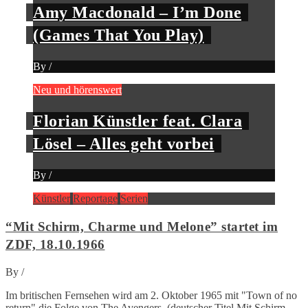
Amy Macdonald – I’m Done
(Games That You Play)
By
/
Neu und hörenswert
Florian Künstler feat. Clara
Lösel – Alles geht vorbei
By
/
Künstler
Reportage
Serien
“Mit Schirm, Charme und Melone” startet im
ZDF, 18.10.1966
By
/
Im britischen Fernsehen wird am 2. Oktober 1965 mit "Town of no
return" die Folge von The Avengers (deutscher Titel Mit Schirm,