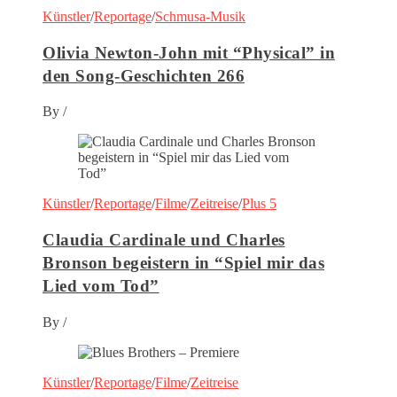
Künstler
/
Reportage
/
Schmusa-Musik
Olivia Newton-John mit “Physical” in
den Song-Geschichten 266
By
/
Künstler
/
Reportage
/
Filme
/
Zeitreise
/
Plus 5
Claudia Cardinale und Charles
Bronson begeistern in “Spiel mir das
Lied vom Tod”
By
/
Künstler
/
Reportage
/
Filme
/
Zeitreise