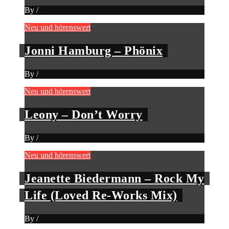
By
/
Neu und hörenswert
Jonni Hamburg – Phönix
By
/
Neu und hörenswert
Leony – Don’t Worry
By
/
Neu und hörenswert
Jeanette Biedermann – Rock My
Life (Loved Re-Works Mix)
By
/