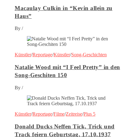
Macaulay Culkin in “Kevin allein zu
Haus”
By
/
Künstler
/
Reportage
/
Künstler
/
Song-Geschichten
Natalie Wood mit “I Feel Pretty” in den
Song-Geschiten 150
By
/
Künstler
/
Reportage
/
Filme
/
Zeitreise
/
Plus 5
Donald Ducks Neffen Tick, Trick und
Track feiern Geburtstag, 17.10.1937