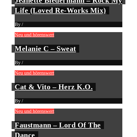
Jeanette Biedermann – Rock My
Life (Loved Re-Works Mix)
By
/
Neu und hörenswert
Melanie C – Sweat
By
/
Neu und hörenswert
Cat & Vito – Herz K.O.
By
/
Neu und hörenswert
Faustmann – Lord Of The
Dance