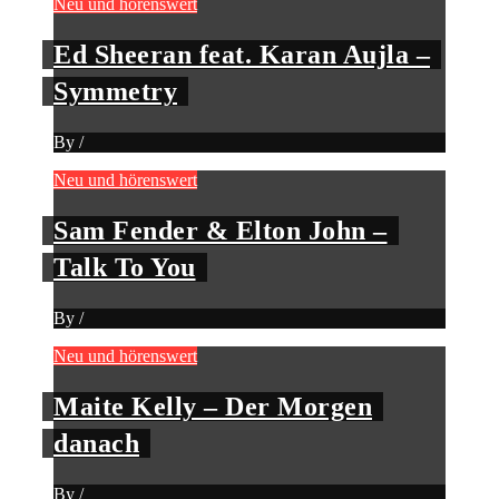
Neu und hörenswert
Ed Sheeran feat. Karan Aujla –
Symmetry
By
/
Neu und hörenswert
Sam Fender & Elton John –
Talk To You
By
/
Neu und hörenswert
Maite Kelly – Der Morgen
danach
By
/