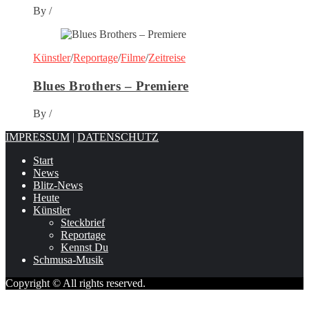
By
/
Künstler
/
Reportage
/
Filme
/
Zeitreise
Blues Brothers – Premiere
By
/
IMPRESSUM
|
DATENSCHUTZ
Start
News
Blitz-News
Heute
Künstler
Steckbrief
Reportage
Kennst Du
Schmusa-Musik
Copyright © All rights reserved.