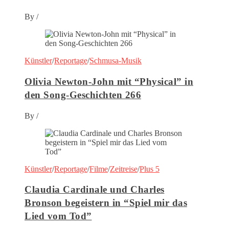
By
/
Künstler
/
Reportage
/
Schmusa-Musik
Olivia Newton-John mit “Physical” in
den Song-Geschichten 266
By
/
Künstler
/
Reportage
/
Filme
/
Zeitreise
/
Plus 5
Claudia Cardinale und Charles
Bronson begeistern in “Spiel mir das
Lied vom Tod”