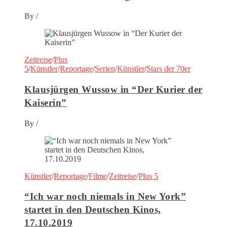
By
/
Zeitreise
/
Plus
5
/
Künstler
/
Reportage
/
Serien
/
Künstler
/
Stars der 70er
Klausjürgen Wussow in “Der Kurier der
Kaiserin”
By
/
Künstler
/
Reportage
/
Filme
/
Zeitreise
/
Plus 5
“Ich war noch niemals in New York”
startet in den Deutschen Kinos,
17.10.2019