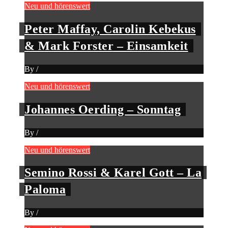
Neu und hörenswert
Peter Maffay, Carolin Kebekus
& Mark Forster – Einsamkeit
By
/
Neu und hörenswert
Johannes Oerding – Sonntag
By
/
Neu und hörenswert
Semino Rossi & Karel Gott – La
Paloma
By
/