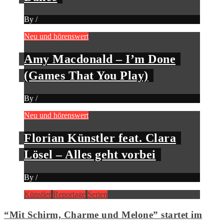
By
/
Neu und hörenswert
Amy Macdonald – I’m Done
(Games That You Play)
By
/
Neu und hörenswert
Florian Künstler feat. Clara
Lösel – Alles geht vorbei
By
/
Künstler
Reportage
Serien
“Mit Schirm, Charme und Melone” startet im