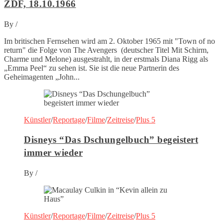
ZDF, 18.10.1966
By
/
Im britischen Fernsehen wird am 2. Oktober 1965 mit "Town of no
return" die Folge von The Avengers (deutscher Titel Mit Schirm,
Charme und Melone) ausgestrahlt, in der erstmals Diana Rigg als
„Emma Peel“ zu sehen ist. Sie ist die neue Partnerin des
Geheimagenten „John...
Künstler
/
Reportage
/
Filme
/
Zeitreise
/
Plus 5
Disneys “Das Dschungelbuch” begeistert
immer wieder
By
/
Künstler
/
Reportage
/
Filme
/
Zeitreise
/
Plus 5