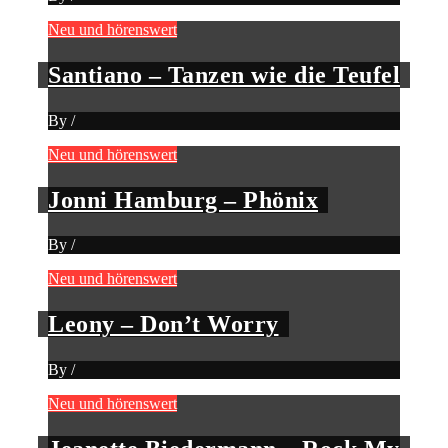
Neu und hörenswert
Santiano – Tanzen wie die Teufel
By
/
Neu und hörenswert
Jonni Hamburg – Phönix
By
/
Neu und hörenswert
Leony – Don’t Worry
By
/
Neu und hörenswert