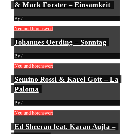
& Mark Forster – Einsamkeit
By
/
Neu und hörenswert
Johannes Oerding – Sonntag
By
/
Neu und hörenswert
Semino Rossi & Karel Gott – La
Paloma
By
/
Neu und hörenswert
Ed Sheeran feat. Karan Aujla –