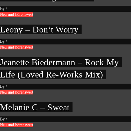
By
/
Neu und hörenswert
Leony – Don’t Worry
By
/
Neu und hörenswert
Jeanette Biedermann – Rock My
Life (Loved Re-Works Mix)
By
/
Neu und hörenswert
Melanie C – Sweat
By
/
Neu und hörenswert