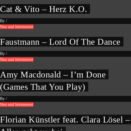
Cat & Vito – Herz K.O.
By
/
Neu und hörenswert
Faustmann – Lord Of The Dance
By
/
Neu und hörenswert
Amy Macdonald – I’m Done
(Games That You Play)
By
/
Neu und hörenswert
Florian Künstler feat. Clara Lösel –