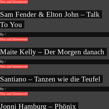
Neu und hörenswert
Sam Fender & Elton John – Talk
To You
By
/
Neu und hörenswert
Maite Kelly – Der Morgen danach
By
/
Neu und hörenswert
Santiano – Tanzen wie die Teufel
By
/
Neu und hörenswert
Jonni Hamburg – Phönix