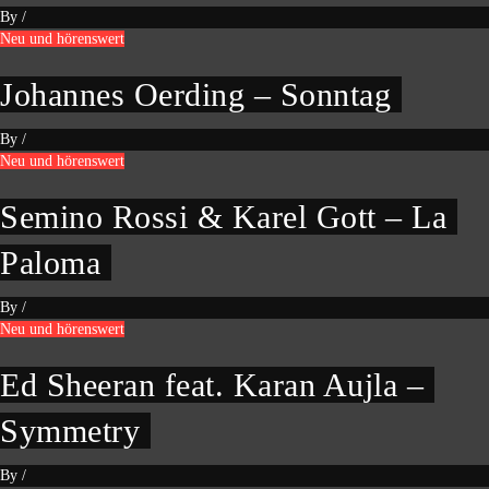
By
/
Neu und hörenswert
Johannes Oerding – Sonntag
By
/
Neu und hörenswert
Semino Rossi & Karel Gott – La
Paloma
By
/
Neu und hörenswert
Ed Sheeran feat. Karan Aujla –
Symmetry
By
/