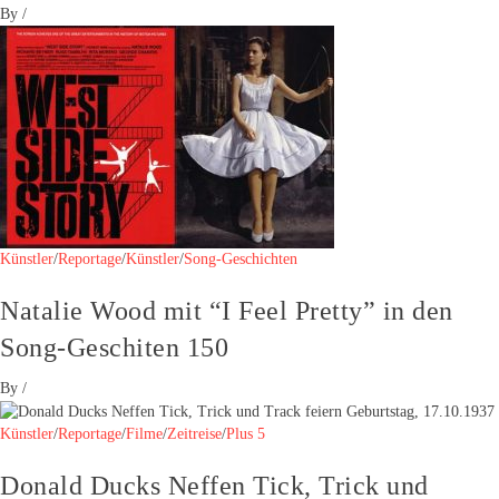
By
/
Künstler
/
Reportage
/
Künstler
/
Song-Geschichten
Natalie Wood mit “I Feel Pretty” in den
Song-Geschiten 150
By
/
Künstler
/
Reportage
/
Filme
/
Zeitreise
/
Plus 5
Donald Ducks Neffen Tick, Trick und