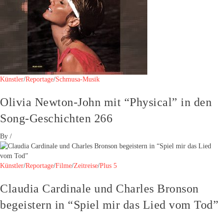
Künstler
/
Reportage
/
Schmusa-Musik
Olivia Newton-John mit “Physical” in den
Song-Geschichten 266
By
/
Künstler
/
Reportage
/
Filme
/
Zeitreise
/
Plus 5
Claudia Cardinale und Charles Bronson
begeistern in “Spiel mir das Lied vom Tod”