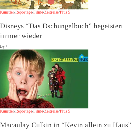
Künstler
/
Reportage
/
Filme
/
Zeitreise
/
Plus 5
Disneys “Das Dschungelbuch” begeistert
immer wieder
By
/
Künstler
/
Reportage
/
Filme
/
Zeitreise
/
Plus 5
Macaulay Culkin in “Kevin allein zu Haus”