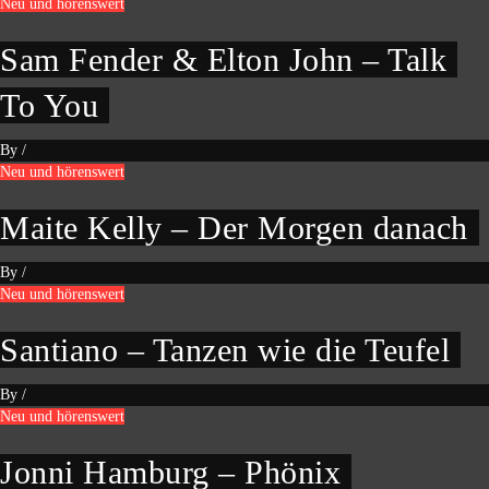
Neu und hörenswert
Sam Fender & Elton John – Talk
To You
By
/
Neu und hörenswert
Maite Kelly – Der Morgen danach
By
/
Neu und hörenswert
Santiano – Tanzen wie die Teufel
By
/
Neu und hörenswert
Jonni Hamburg – Phönix