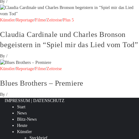
By
/
Künstler
/
Reportage
/
Filme
/
Zeitreise
/
Plus 5
Claudia Cardinale und Charles Bronson
begeistern in “Spiel mir das Lied vom Tod”
By
/
Künstler
/
Reportage
/
Filme
/
Zeitreise
Blues Brothers – Premiere
By
/
IMPRESSUM
|
DATENSCHUTZ
Start
News
Blitz-News
Heute
Künstler
Steckbrief