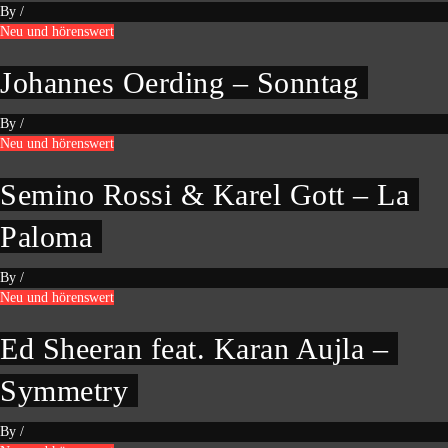
By
/
Neu und hörenswert
Johannes Oerding – Sonntag
By
/
Neu und hörenswert
Semino Rossi & Karel Gott – La
Paloma
By
/
Neu und hörenswert
Ed Sheeran feat. Karan Aujla –
Symmetry
By
/