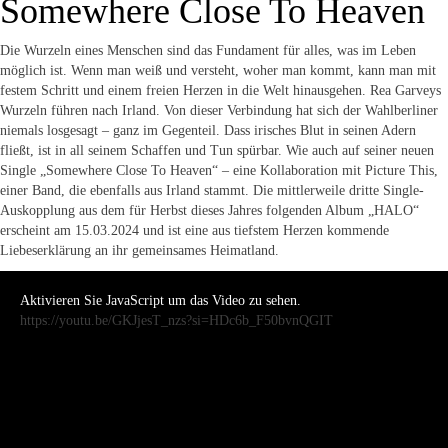
Somewhere Close To Heaven
Die Wurzeln eines Menschen sind das Fundament für alles, was im Leben
möglich ist. Wenn man weiß und versteht, woher man kommt, kann man mit
festem Schritt und einem freien Herzen in die Welt hinausgehen. Rea Garveys
Wurzeln führen nach Irland. Von dieser Verbindung hat sich der Wahlberliner
niemals losgesagt – ganz im Gegenteil. Dass irisches Blut in seinen Adern
fließt, ist in all seinem Schaffen und Tun spürbar. Wie auch auf seiner neuen
Single „Somewhere Close To Heaven“ – eine Kollaboration mit Picture This,
einer Band, die ebenfalls aus Irland stammt. Die mittlerweile dritte Single-
Auskopplung aus dem für Herbst dieses Jahres folgenden Album „HALO“
erscheint am 15.03.2024 und ist eine aus tiefstem Herzen kommende
Liebeserklärung an ihr gemeinsames Heimatland.
Aktivieren Sie JavaScript um das Video zu sehen.
https://youtu.be/GKJjesT_nzs?si=HDc6b_F50bvnQGIT