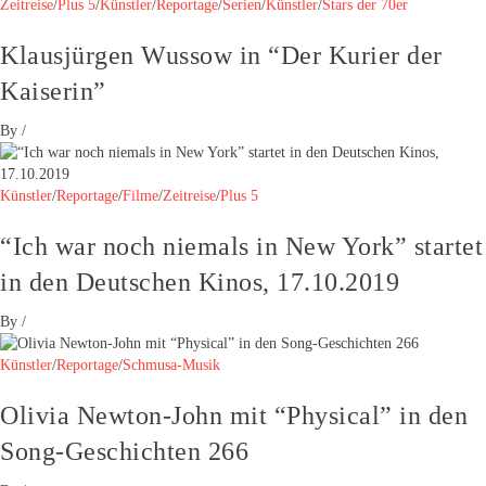
Zeitreise
/
Plus 5
/
Künstler
/
Reportage
/
Serien
/
Künstler
/
Stars der 70er
Klausjürgen Wussow in “Der Kurier der
Kaiserin”
By
/
Künstler
/
Reportage
/
Filme
/
Zeitreise
/
Plus 5
“Ich war noch niemals in New York” startet
in den Deutschen Kinos, 17.10.2019
By
/
Künstler
/
Reportage
/
Schmusa-Musik
Olivia Newton-John mit “Physical” in den
Song-Geschichten 266