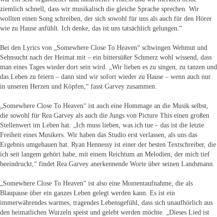
ziemlich schnell, dass wir musikalisch die gleiche Sprache sprechen. Wir
wollten einen Song schreiben, der sich sowohl für uns als auch für den Hörer
wie zu Hause anfühlt. Ich denke, das ist uns tatsächlich gelungen.“
Bei den Lyrics von „Somewhere Close To Heaven“ schwingen Wehmut und
Sehnsucht nach der Heimat mit – ein bittersüßer Schmerz wohl wissend, dass
man eines Tages wieder dort sein wird. „Wir lieben es zu singen, zu tanzen und
das Leben zu feiern – dann sind wir sofort wieder zu Hause – wenn auch nur
in unseren Herzen und Köpfen,“ fasst Garvey zusammen.
„Somewhere Close To Heaven“ ist auch eine Hommage an die Musik selbst,
die sowohl für Rea Garvey als auch die Jungs von Picture This einen großen
Stellenwert im Leben hat. „Ich muss lieben, was ich tue – das ist die letzte
Freiheit eines Musikers. Wir haben das Studio erst verlassen, als uns das
Ergebnis umgehauen hat. Ryan Hennessy ist einer der besten Textschreiber, die
ich seit langem gehört habe, mit einem Reichtum an Melodien, der mich tief
beeindruckt,“ findet Rea Garvey anerkennende Worte über seinen Landsmann.
„Somewhere Close To Heaven“ ist also eine Momentaufnahme, die als
Blaupause über ein ganzes Leben gelegt werden kann. Es ist ein
immerwährendes warmes, tragendes Lebensgefühl, dass sich unaufhörlich aus
den heimatlichen Wurzeln speist und gelebt werden möchte. „Dieses Lied ist