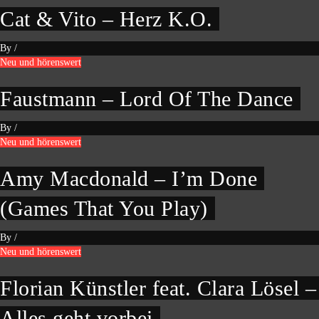
Cat & Vito – Herz K.O.
By
/
Neu und hörenswert
Faustmann – Lord Of The Dance
By
/
Neu und hörenswert
Amy Macdonald – I’m Done
(Games That You Play)
By
/
Neu und hörenswert
Florian Künstler feat. Clara Lösel –
Alles geht vorbei