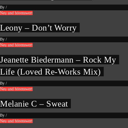
By
/
Neu und hörenswert
Leony – Don’t Worry
By
/
Neu und hörenswert
Jeanette Biedermann – Rock My
Life (Loved Re-Works Mix)
By
/
Neu und hörenswert
Melanie C – Sweat
By
/
Neu und hörenswert