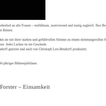
eslied an alle Frauen – einfühlsam, motivierend und mutig zugleich. Ihre Botsc
im Reinen.
den sie mit ihrer starken und gefühlvollen Stimme zu einem stimmungsvollen Sc
en. Jedes Lachen ist ein Geschenk.
dorff getextet und auch von Christoph Leis-Bendorff produziert.
 60-jähriges Bühnenjubiläum.
Forster – Einsamkeit