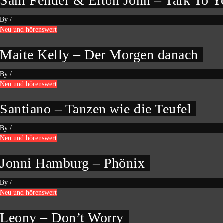
Sam Fender & Elton John – Talk To Y
By
/
Neu und hörenswert
Maite Kelly – Der Morgen danach
By
/
Neu und hörenswert
Santiano – Tanzen wie die Teufel
By
/
Neu und hörenswert
Jonni Hamburg – Phönix
By
/
Neu und hörenswert
Leony – Don’t Worry