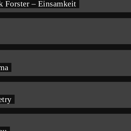
 Forster – Einsamkeit
oma
etry