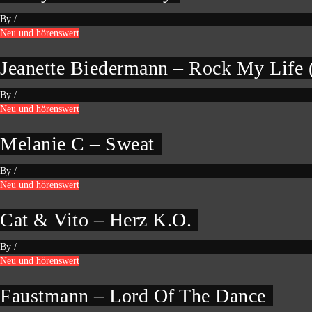
By
/
Neu und hörenswert
Jeanette Biedermann – Rock My Life
By
/
Neu und hörenswert
Melanie C – Sweat
By
/
Neu und hörenswert
Cat & Vito – Herz K.O.
By
/
Neu und hörenswert
Faustmann – Lord Of The Dance