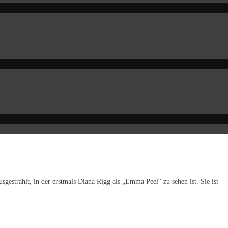
strahlt, in der erstmals Diana Rigg als „Emma Peel“ zu sehen ist. Sie ist