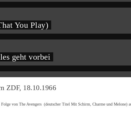
hat You Play)
les geht vorbei
im ZDF, 18.10.1966
Folge von The Avengers (deutscher Titel Mit Schirm, Charme und Melone) ausge