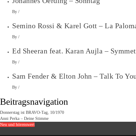
Johannes Oerding – Sonntag
By
/
Semino Rossi & Karel Gott – La Palom
By
/
Ed Sheeran feat. Karan Aujla – Symmet
By
/
Sam Fender & Elton John – Talk To Yo
By
/
Beitragsnavigation
Donnerstag ist BRAVO-Tag, 10/1970
Anni Perka – Deine Stimme
Neu und hörenswert