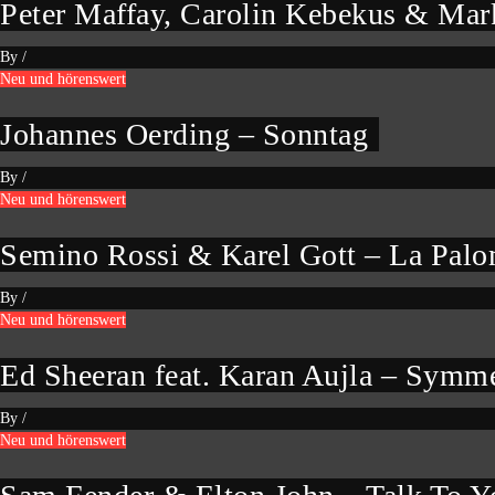
Peter Maffay, Carolin Kebekus & Mark
By
/
Neu und hörenswert
Johannes Oerding – Sonntag
By
/
Neu und hörenswert
Semino Rossi & Karel Gott – La Pal
By
/
Neu und hörenswert
Ed Sheeran feat. Karan Aujla – Symm
By
/
Neu und hörenswert