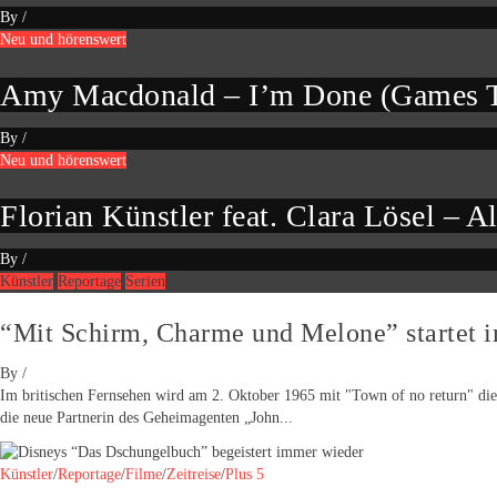
By
/
Neu und hörenswert
Amy Macdonald – I’m Done (Games T
By
/
Neu und hörenswert
Florian Künstler feat. Clara Lösel – Al
By
/
Künstler
Reportage
Serien
“Mit Schirm, Charme und Melone” startet 
By
/
Im britischen Fernsehen wird am 2. Oktober 1965 mit "Town of no return" die 
die neue Partnerin des Geheimagenten „John...
Künstler
/
Reportage
/
Filme
/
Zeitreise
/
Plus 5