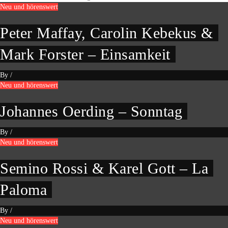
Neu und hörenswert
Peter Maffay, Carolin Kebekus &
Mark Forster – Einsamkeit
By
/
Neu und hörenswert
Johannes Oerding – Sonntag
By
/
Neu und hörenswert
Semino Rossi & Karel Gott – La
Paloma
By
/
Neu und hörenswert