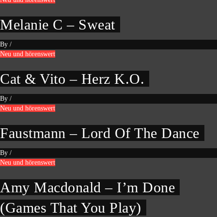
Melanie C – Sweat
By
/
Neu und hörenswert
Cat & Vito – Herz K.O.
By
/
Neu und hörenswert
Faustmann – Lord Of The Dance
By
/
Neu und hörenswert
Amy Macdonald – I’m Done
(Games That You Play)