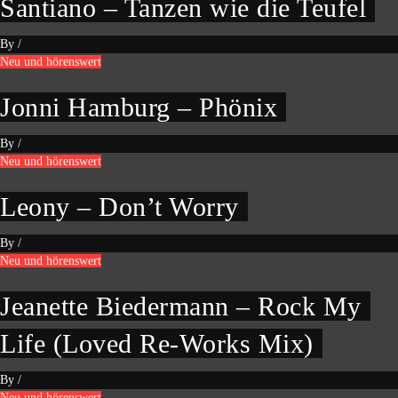
Santiano – Tanzen wie die Teufel
By
/
Neu und hörenswert
Jonni Hamburg – Phönix
By
/
Neu und hörenswert
Leony – Don’t Worry
By
/
Neu und hörenswert
Jeanette Biedermann – Rock My
Life (Loved Re-Works Mix)
By
/
Neu und hörenswert