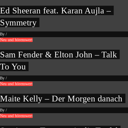
Ed Sheeran feat. Karan Aujla –
Symmetry
By
/
Neu und hörenswert
Sam Fender & Elton John – Talk
To You
By
/
Neu und hörenswert
Maite Kelly – Der Morgen danach
By
/
Neu und hörenswert