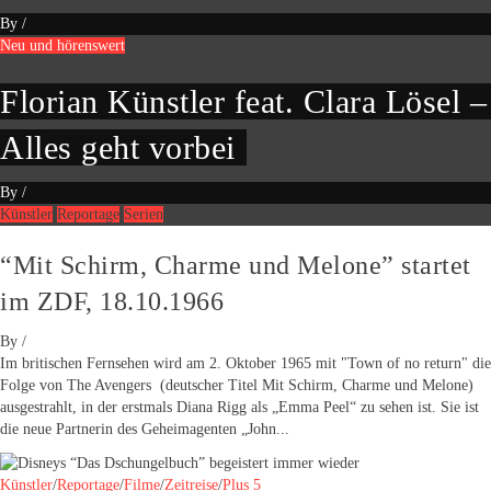
By
/
Neu und hörenswert
Florian Künstler feat. Clara Lösel –
Alles geht vorbei
By
/
Künstler
Reportage
Serien
“Mit Schirm, Charme und Melone” startet
im ZDF, 18.10.1966
By
/
Im britischen Fernsehen wird am 2. Oktober 1965 mit "Town of no return" die
Folge von The Avengers (deutscher Titel Mit Schirm, Charme und Melone)
ausgestrahlt, in der erstmals Diana Rigg als „Emma Peel“ zu sehen ist. Sie ist
die neue Partnerin des Geheimagenten „John...
Künstler
/
Reportage
/
Filme
/
Zeitreise
/
Plus 5