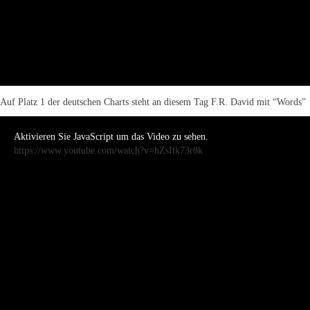
Auf Platz 1 der deutschen Charts steht an diesem Tag F.R. David mit “Words”
Aktivieren Sie JavaScript um das Video zu sehen.
https://www.youtube.com/watch?v=hZsItk73r8k