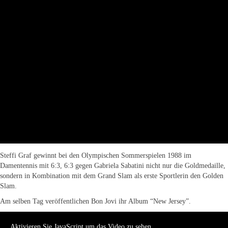
Steffi Graf gewinnt bei den Olympischen Sommerspielen 1988 im
Damentennis mit 6:3, 6:3 gegen Gabriela Sabatini nicht nur die Goldmedaille,
sondern in Kombination mit dem Grand Slam als erste Sportlerin den Golden
Slam.
Am selben Tag veröffentlichen Bon Jovi ihr Album “New Jersey”.
Aktivieren Sie JavaScript um das Video zu sehen.