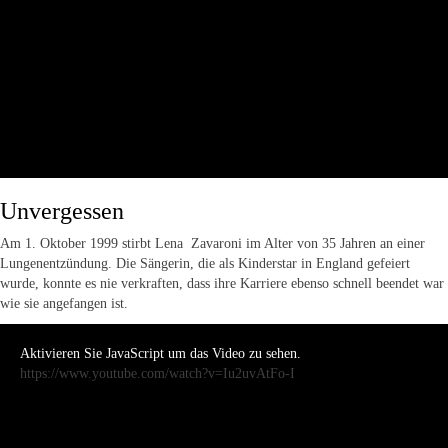
Unvergessen
Am 1. Oktober 1999 stirbt Lena Zavaroni im Alter von 35 Jahren an einer
Lungenentzündung. Die Sängerin, die als Kinderstar in England gefeiert
wurde, konnte es nie verkraften, dass ihre Karriere ebenso schnell beendet war
wie sie angefangen ist.
Aktivieren Sie JavaScript um das Video zu sehen.
https://www.youtube.com/watch?v=Iu2uvAtFo-I