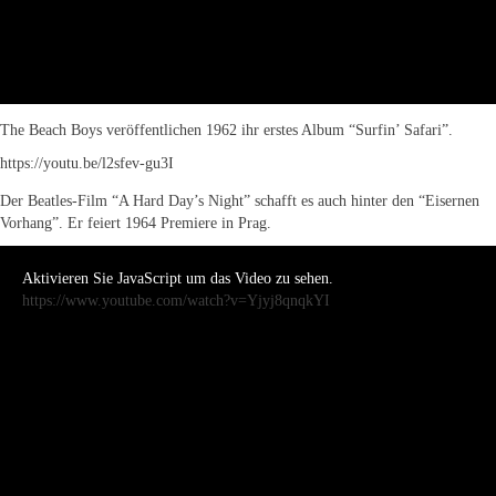
The Beach Boys veröffentlichen 1962 ihr erstes Album “Surfin’ Safari”.
https://youtu.be/l2sfev-gu3I
Der Beatles-Film “A Hard Day’s Night” schafft es auch hinter den “Eisernen
Vorhang”. Er feiert 1964 Premiere in Prag.
Aktivieren Sie JavaScript um das Video zu sehen.
https://www.youtube.com/watch?v=Yjyj8qnqkYI