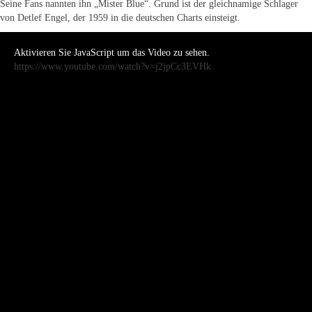
Seine Fans nannten ihn „Mister Blue“. Grund ist der gleichnamige Schlager
von Detlef Engel, der 1959 in die deutschen Charts einsteigt.
Aktivieren Sie JavaScript um das Video zu sehen.
https://www.youtube.com/watch?v=j2jpCc3EVHk