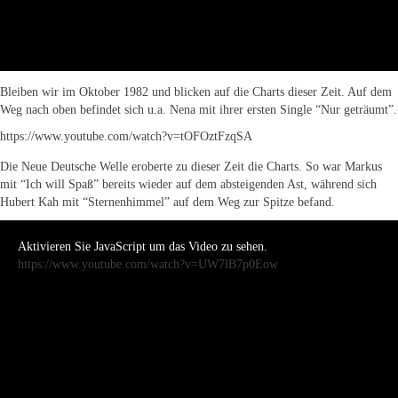
Bleiben wir im Oktober 1982 und blicken auf die Charts dieser Zeit. Auf dem
Weg nach oben befindet sich u.a. Nena mit ihrer ersten Single “Nur geträumt”.
https://www.youtube.com/watch?v=tOFOztFzqSA
Die Neue Deutsche Welle eroberte zu dieser Zeit die Charts. So war Markus
mit “Ich will Spaß” bereits wieder auf dem absteigenden Ast, während sich
Hubert Kah mit “Sternenhimmel” auf dem Weg zur Spitze befand.
Aktivieren Sie JavaScript um das Video zu sehen.
https://www.youtube.com/watch?v=UW7lB7p0Eow