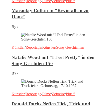
Künstler
/
Reportage
/
Filme
/
Zeitreise
/
Plus 5
Macaulay Culkin in “Kevin allein zu
Haus”
By
/
Künstler
/
Reportage
/
Künstler
/
Song-Geschichten
Natalie Wood mit “I Feel Pretty” in den
Song-Geschiten 150
By
/
Künstler
/
Reportage
/
Filme
/
Zeitreise
/
Plus 5
Donald Ducks Neffen Tick, Trick und