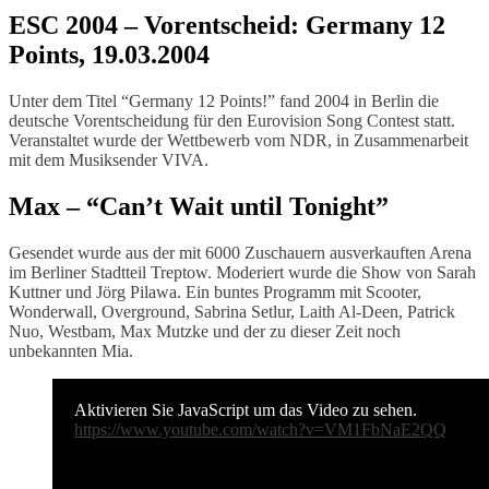
ESC 2004 – Vorentscheid: Germany 12
Points, 19.03.2004
Unter dem Titel “Germany 12 Points!” fand 2004 in Berlin die
deutsche Vorentscheidung für den Eurovision Song Contest statt.
Veranstaltet wurde der Wettbewerb vom NDR, in Zusammenarbeit
mit dem Musiksender VIVA.
Max – “Can’t Wait until Tonight”
Gesendet wurde aus der mit 6000 Zuschauern ausverkauften Arena
im Berliner Stadtteil Treptow. Moderiert wurde die Show von Sarah
Kuttner und Jörg Pilawa. Ein buntes Programm mit Scooter,
Wonderwall, Overground, Sabrina Setlur, Laith Al-Deen, Patrick
Nuo, Westbam, Max Mutzke und der zu dieser Zeit noch
unbekannten Mia.
Aktivieren Sie JavaScript um das Video zu sehen.
https://www.youtube.com/watch?v=VM1FbNaE2QQ