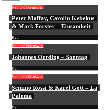
Neu und hörenswert
Peter Maffay, Carolin Kebekus
& Mark Forster – Einsamkeit
By
/
Neu und hörenswert
Johannes Oerding – Sonntag
By
/
Neu und hörenswert
Semino Rossi & Karel Gott – La
Paloma
By
/