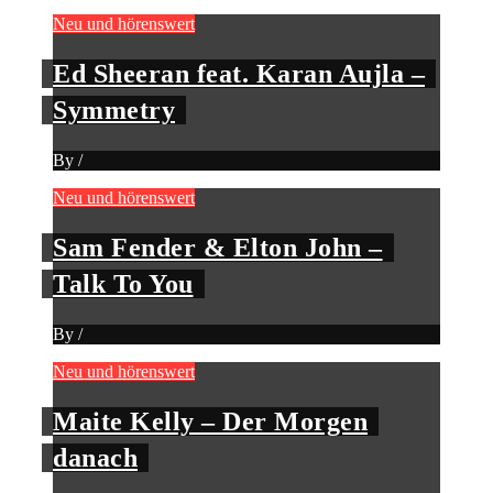
Neu und hörenswert
Ed Sheeran feat. Karan Aujla –
Symmetry
By
/
Neu und hörenswert
Sam Fender & Elton John –
Talk To You
By
/
Neu und hörenswert
Maite Kelly – Der Morgen
danach