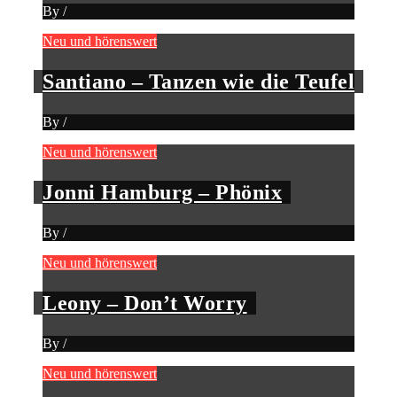
By
/
Neu und hörenswert
Santiano – Tanzen wie die Teufel
By
/
Neu und hörenswert
Jonni Hamburg – Phönix
By
/
Neu und hörenswert
Leony – Don’t Worry
By
/
Neu und hörenswert