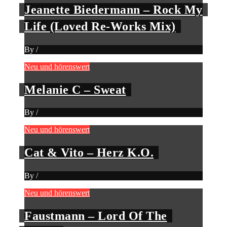
Jeanette Biedermann – Rock My
Life (Loved Re-Works Mix)
By
/
Neu und hörenswert
Melanie C – Sweat
By
/
Neu und hörenswert
Cat & Vito – Herz K.O.
By
/
Neu und hörenswert
Faustmann – Lord Of The