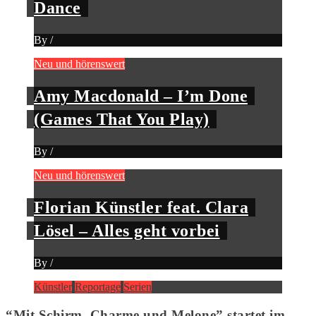
Dance
By
/
Neu und hörenswert
Amy Macdonald – I’m Done
(Games That You Play)
By
/
Neu und hörenswert
Florian Künstler feat. Clara
Lösel – Alles geht vorbei
By
/
Künstler
Reportage
Serien
“Mit Schirm, Charme und Melone” startet im