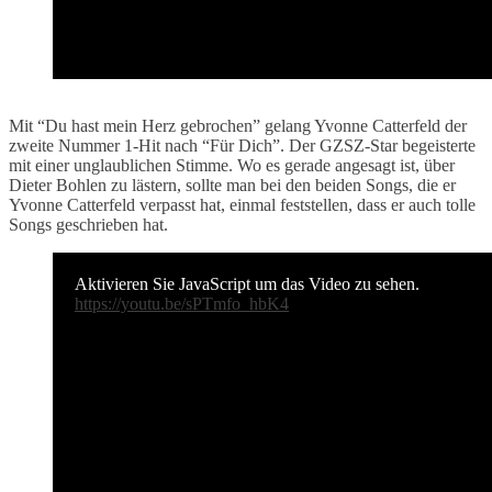
Mit “Du hast mein Herz gebrochen” gelang Yvonne Catterfeld der
zweite Nummer 1-Hit nach “Für Dich”. Der GZSZ-Star begeisterte
mit einer unglaublichen Stimme. Wo es gerade angesagt ist, über
Dieter Bohlen zu lästern, sollte man bei den beiden Songs, die er
Yvonne Catterfeld verpasst hat, einmal feststellen, dass er auch tolle
Songs geschrieben hat.
Aktivieren Sie JavaScript um das Video zu sehen.
https://youtu.be/sPTmfo_hbK4