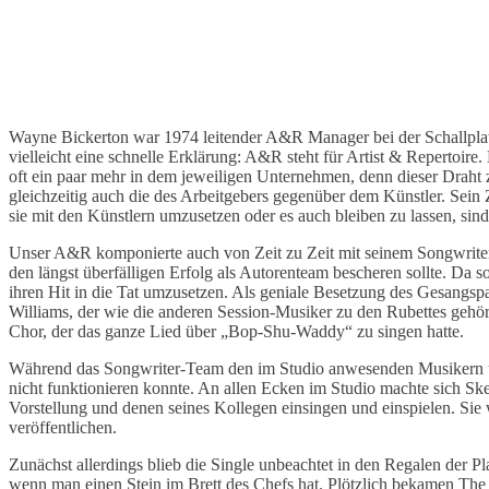
Wayne Bickerton war 1974 leitender A&R Manager bei der Schallplat
vielleicht eine schnelle Erklärung: A&R steht für Artist & Repertoir
oft ein paar mehr in dem jeweiligen Unternehmen, denn dieser Draht zu
gleichzeitig auch die des Arbeitgebers gegenüber dem Künstler. Sein
sie mit den Künstlern umzusetzen oder es auch bleiben zu lassen, sind
Unser A&R komponierte auch von Zeit zu Zeit mit seinem Songwriter
den längst überfälligen Erfolg als Autorenteam bescheren sollte. Da 
ihren Hit in die Tat umzusetzen. Als geniale Besetzung des Gesangsp
Williams, der wie die anderen Session-Musiker zu den Rubettes gehör
Chor, der das ganze Lied über „Bop-Shu-Waddy“ zu singen hatte.
Während das Songwriter-Team den im Studio anwesenden Musikern und 
nicht funktionieren konnte. An allen Ecken im Studio machte sich S
Vorstellung und denen seines Kollegen einsingen und einspielen. Si
veröffentlichen.
Zunächst allerdings blieb die Single unbeachtet in den Regalen der P
wenn man einen Stein im Brett des Chefs hat. Plötzlich bekamen The R