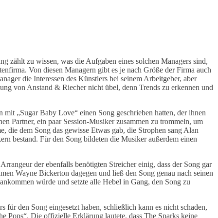
g zählt zu wissen, was die Aufgaben eines solchen Managers sind,
attenfirma. Von diesen Managern gibt es je nach Größe der Firma auch
anager die Interessen des Künstlers bei seinem Arbeitgeber, aber
tzung von Anstand & Riecher nicht übel, denn Trends zu erkennen und
n mit „Sugar Baby Love“ einen Song geschrieben hatten, der ihnen
 seinen Partner, ein paar Session-Musiker zusammen zu trommeln, um
mme, die dem Song das gewisse Etwas gab, die Strophen sang Alan
kern bestand. Für den Song bildeten die Musiker außerdem einen
rangeur der ebenfalls benötigten Streicher einig, dass der Song gar
rnehmen Wayne Bickerton dagegen und ließ den Song genau nach seinen
um ankommen würde und setzte alle Hebel in Gang, den Song zu
s für den Song eingesetzt haben, schließlich kann es nicht schaden,
 Pops“. Die offizielle Erklärung lautete, dass The Sparks keine