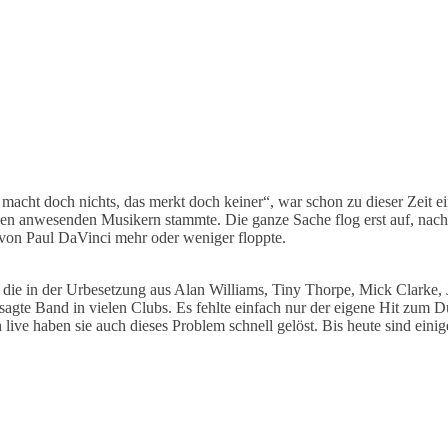
acht doch nichts, das merkt doch keiner“, war schon zu dieser Zeit ei
den anwesenden Musikern stammte. Die ganze Sache flog erst auf, nac
 von Paul DaVinci mehr oder weniger floppte.
, die in der Urbesetzung aus Alan Williams, Tiny Thorpe, Mick Clarke,
gesagte Band in vielen Clubs. Es fehlte einfach nur der eigene Hit zu
ve haben sie auch dieses Problem schnell gelöst. Bis heute sind eini