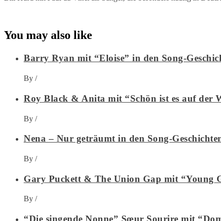
You may also like
Barry Ryan mit “Eloise” in den Song-Geschic
By
/
Roy Black & Anita mit “Schön ist es auf der 
By
/
Nena – Nur geträumt in den Song-Geschichte
By
/
Gary Puckett & The Union Gap mit “Young Gi
By
/
“Die singende Nonne” Sœur Sourire mit “Dom