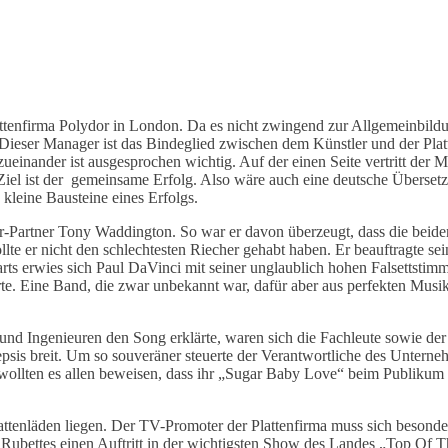
tenfirma Polydor in London. Da es nicht zwingend zur Allgemeinbildun
e. Dieser Manager ist das Bindeglied zwischen dem Künstler und der Pl
einander ist ausgesprochen wichtig. Auf der einen Seite vertritt der M
 Ziel ist der gemeinsame Erfolg. Also wäre auch eine deutsche Überse
 kleine Bausteine eines Erfolgs.
-Partner Tony Waddington. So war er davon überzeugt, dass die beide
sollte er nicht den schlechtesten Riecher gehabt haben. Er beauftragte
arts erwies sich Paul DaVinci mit seiner unglaublich hohen Falsettsti
te. Eine Band, die zwar unbekannt war, dafür aber aus perfekten Musi
Ingenieuren den Song erklärte, waren sich die Fachleute sowie der Ar
kepsis breit. Um so souveräner steuerte der Verantwortliche des Unte
e wollten es allen beweisen, dass ihr „Sugar Baby Love“ beim Publik
lattenläden liegen. Der TV-Promoter der Plattenfirma muss sich besonder
ubettes einen Auftritt in der wichtigsten Show des Landes „Top Of The