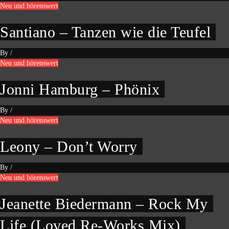
Neu und hörenswert
Santiano – Tanzen wie die Teufel
By
/
Neu und hörenswert
Jonni Hamburg – Phönix
By
/
Neu und hörenswert
Leony – Don’t Worry
By
/
Neu und hörenswert
Jeanette Biedermann – Rock My
Life (Loved Re-Works Mix)