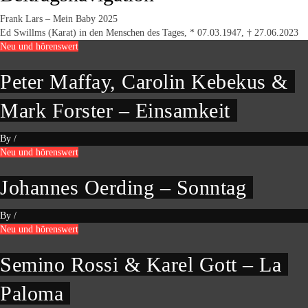
Frank Lars – Mein Baby 2025
Ed Swillms (Karat) in den Menschen des Tages, * 07.03.1947, † 27.06.2023
Neu und hörenswert
Peter Maffay, Carolin Kebekus &
Mark Forster – Einsamkeit
By
/
Neu und hörenswert
Johannes Oerding – Sonntag
By
/
Neu und hörenswert
Semino Rossi & Karel Gott – La
Paloma