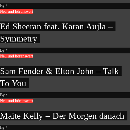
By
/
Neu und hörenswert
Ed Sheeran feat. Karan Aujla –
Symmetry
By
/
Neu und hörenswert
Sam Fender & Elton John – Talk
To You
By
/
Neu und hörenswert
Maite Kelly – Der Morgen danach
By
/