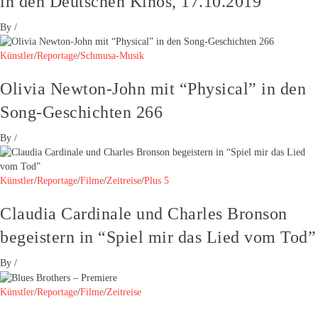
in den Deutschen Kinos, 17.10.2019
By
/
Künstler
/
Reportage
/
Schmusa-Musik
Olivia Newton-John mit “Physical” in den
Song-Geschichten 266
By
/
Künstler
/
Reportage
/
Filme
/
Zeitreise
/
Plus 5
Claudia Cardinale und Charles Bronson
begeistern in “Spiel mir das Lied vom Tod”
By
/
Künstler
/
Reportage
/
Filme
/
Zeitreise