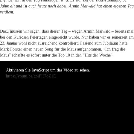
Erfinder mit in den Tag einbezogen wird. Er war bei der ersten Sendung 31
Jahre alt und ist auch heute noch dabei. Armin Maiwald hat einen eigenen Tag
verdient.
Dazu müssen wir sagen, dass dieser Tag – wegen Armin Maiwald – bereits mal
bei den Kuriosen Feiertagen eingereicht wurde. Nur haben wir es seinerzeit am
23. Januar wohl nicht ausreichend kontrolliert. Passend zum Jubiläum hatte
Mark Forster einen neuen Song für die Maus aufgenommen. “Ich frag die
Maus” schaffte es sofort unter die Top 10 in den “Hits der Woche”.
Aktivieren Sie JavaScript um das Video zu sehen.
https://youtu.be/gpiPIJ7oZ1E