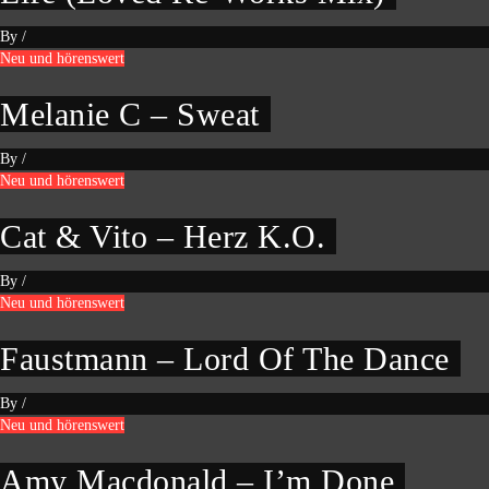
By
/
Neu und hörenswert
Melanie C – Sweat
By
/
Neu und hörenswert
Cat & Vito – Herz K.O.
By
/
Neu und hörenswert
Faustmann – Lord Of The Dance
By
/
Neu und hörenswert
Amy Macdonald – I’m Done