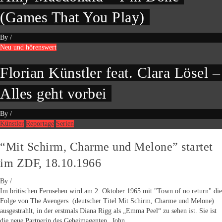
(Games That You Play)
By
/
Neu und hörenswert
Florian Künstler feat. Clara Lösel –
Alles geht vorbei
By
/
Künstler
Reportage
Serien
“Mit Schirm, Charme und Melone” startet
im ZDF, 18.10.1966
By
/
Im britischen Fernsehen wird am 2. Oktober 1965 mit "Town of no return" die
Folge von The Avengers (deutscher Titel Mit Schirm, Charme und Melone)
ausgestrahlt, in der erstmals Diana Rigg als „Emma Peel“ zu sehen ist. Sie ist
die neue Partnerin des Geheimagenten „John...