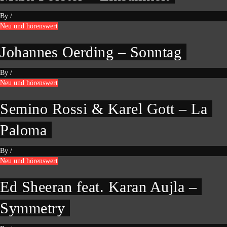
By
/
Neu und hörenswert
Johannes Oerding – Sonntag
By
/
Neu und hörenswert
Semino Rossi & Karel Gott – La
Paloma
By
/
Neu und hörenswert
Ed Sheeran feat. Karan Aujla –
Symmetry