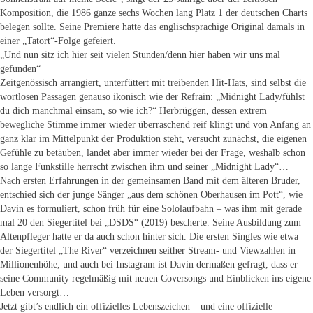
Komposition, die 1986 ganze sechs Wochen lang Platz 1 der deutschen Charts
belegen sollte. Seine Premiere hatte das englischsprachige Original damals in
einer „Tatort“-Folge gefeiert.
„Und nun sitz ich hier seit vielen Stunden/denn hier haben wir uns mal
gefunden“
Zeitgenössisch arrangiert, unterfüttert mit treibenden Hit-Hats, sind selbst die
wortlosen Passagen genauso ikonisch wie der Refrain: „Midnight Lady/fühlst
du dich manchmal einsam, so wie ich?“ Herbrüggen, dessen extrem
bewegliche Stimme immer wieder überraschend reif klingt und von Anfang an
ganz klar im Mittelpunkt der Produktion steht, versucht zunächst, die eigenen
Gefühle zu betäuben, landet aber immer wieder bei der Frage, weshalb schon
so lange Funkstille herrscht zwischen ihm und seiner „Midnight Lady“…
Nach ersten Erfahrungen in der gemeinsamen Band mit dem älteren Bruder,
entschied sich der junge Sänger „aus dem schönen Oberhausen im Pott“, wie
Davin es formuliert, schon früh für eine Sololaufbahn – was ihm mit gerade
mal 20 den Siegertitel bei „DSDS“ (2019) bescherte. Seine Ausbildung zum
Altenpfleger hatte er da auch schon hinter sich. Die ersten Singles wie etwa
der Siegertitel „The River“ verzeichnen seither Stream- und Viewzahlen in
Millionenhöhe, und auch bei Instagram ist Davin dermaßen gefragt, dass er
seine Community regelmäßig mit neuen Coversongs und Einblicken ins eigene
Leben versorgt…
Jetzt gibt’s endlich ein offizielles Lebenszeichen – und eine offizielle