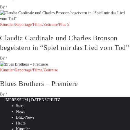
By
/
Künstler
/
Reportage
/
Filme
/
Zeitreise
/
Plus 5
Claudia Cardinale und Charles Bronson
begeistern in “Spiel mir das Lied vom Tod”
By
/
Künstler
/
Reportage
/
Filme
/
Zeitreise
Blues Brothers – Premiere
By
/
IMPRESSUM
|
DATENSCHUTZ
Start
News
Blitz-News
Heute
Künstler