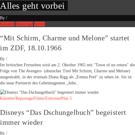
Alles geht vorbei
By
/
Künstler
Reportage
Serien
“Mit Schirm, Charme und Melone” startet
im ZDF, 18.10.1966
By
/
Im britischen Fernsehen wird am 2. Oktober 1965 mit "Town of no return" die
Folge von The Avengers (deutscher Titel Mit Schirm, Charme und Melone)
ausgestrahlt, in der erstmals Diana Rigg als „Emma Peel“ zu sehen ist. Sie ist
die neue Partnerin des Geheimagenten „John...
Künstler
/
Reportage
/
Filme
/
Zeitreise
/
Plus 5
Disneys “Das Dschungelbuch” begeistert
immer wieder
By
/