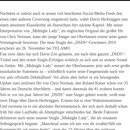
Nachdem er zuletzt auch in seinen viel beachteten Social-Media-Feeds den
einen oder anderen Coversong eingestreut hatte, wählt Davin Herbrüggen nun
einen absoluten Klassikerhit als Startschuss fürs nächste Kapitel: Mit seiner
Interpretation von „Midnight Lady“, im englischen Original der größte Hit
von Chris Norman, kann der junge Sänger aus Oberhausen erneut seine ganze
Stimmgewalt beweisen. Die neue Single des „DSDS“-Gewinners 2019
erscheint am 26. November bei TELAMO.
Fast zwei Jahre hat sich Davin Zeit gelassen, um nach dem ganzen „DSDS“-
Trubel und den ersten Single-Erfolgen wirklich zu sich und zu seinem Sound
zu finden: Mit „Midnight Lady“ steuert der Oberhausener jetzt aufs erste große
musikalische Statement zu – schließlich wartet seine Fangemeinde nach wie
vor aufs offizielle Debütalbum! Vor allem aber liefert er ein bewegendes
Update zum zeitlosen Hit von Chris Norman, den Roland Kaiser schon vor 35
Jahren ins Deutsche überführte – und damit abermals die #1 erobern konnte.
Seit er vor ein paar Jahren bei „DSDS“ zum Sieger gekürt wurde, weiß man
zwei Dinge über Davin Herbrüggen: Erstens hat er eine Wahnsinnsstimme.
Und zweitens ist er ein absoluter Herzensmensch, der sich auch deshalb schon
früh für eine Laufbahn als Altenpfleger entschieden hat. Beide Faktoren
definieren auch seine neueste Single „Midnight Lady“, die als einsames
Selbstgespräch beginnt: „Manchmal wenn ich mir von dir erzähle/fällt ein
Sonnenstrahl auf meine Seele“, singt der 23-Jährige über der zeitlosen