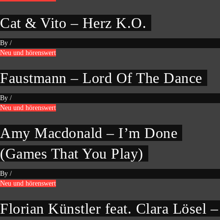
Cat & Vito – Herz K.O.
By
/
Neu und hörenswert
Faustmann – Lord Of The Dance
By
/
Neu und hörenswert
Amy Macdonald – I’m Done
(Games That You Play)
By
/
Neu und hörenswert
Florian Künstler feat. Clara Lösel –