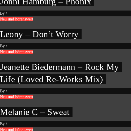
Jonni Hamburg – Phönix
By
/
Neu und hörenswert
Leony – Don’t Worry
By
/
Neu und hörenswert
Jeanette Biedermann – Rock My
Life (Loved Re-Works Mix)
By
/
Neu und hörenswert
Melanie C – Sweat
By
/
Neu und hörenswert