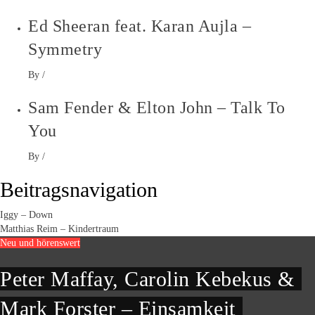
Ed Sheeran feat. Karan Aujla –
Symmetry
By
/
Sam Fender & Elton John – Talk To
You
By
/
Beitragsnavigation
Iggy – Down
Matthias Reim – Kindertraum
Neu und hörenswert
Peter Maffay, Carolin Kebekus &
Mark Forster – Einsamkeit