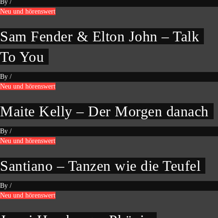
By
/
Neu und hörenswert
Sam Fender & Elton John – Talk
To You
By
/
Neu und hörenswert
Maite Kelly – Der Morgen danach
By
/
Neu und hörenswert
Santiano – Tanzen wie die Teufel
By
/
Neu und hörenswert