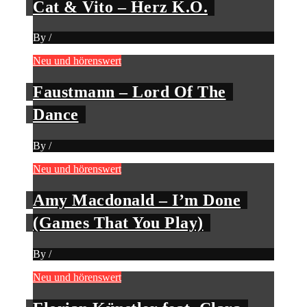
Cat & Vito – Herz K.O.
By
/
Neu und hörenswert
Faustmann – Lord Of The
Dance
By
/
Neu und hörenswert
Amy Macdonald – I’m Done
(Games That You Play)
By
/
Neu und hörenswert