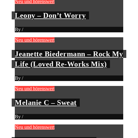
Neu und hörenswert
Leony – Don’t Worry
By
/
Neu und hörenswert
Jeanette Biedermann – Rock My
Life (Loved Re-Works Mix)
By
/
Neu und hörenswert
Melanie C – Sweat
By
/
Neu und hörenswert