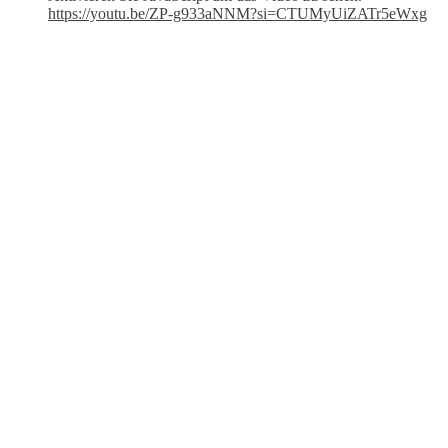
https://youtu.be/ZP-g933aNNM?si=CTUMyUiZATr5eWxg