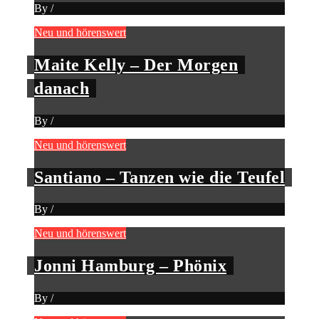
By
/
Neu und hörenswert
Maite Kelly – Der Morgen
danach
By
/
Neu und hörenswert
Santiano – Tanzen wie die Teufel
By
/
Neu und hörenswert
Jonni Hamburg – Phönix
By
/