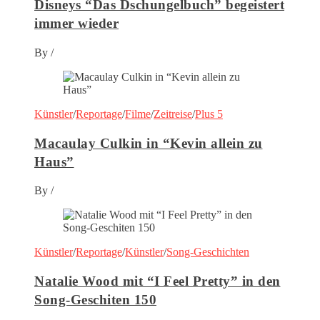
Disneys “Das Dschungelbuch” begeistert
immer wieder
By
/
Künstler
/
Reportage
/
Filme
/
Zeitreise
/
Plus 5
Macaulay Culkin in “Kevin allein zu
Haus”
By
/
Künstler
/
Reportage
/
Künstler
/
Song-Geschichten
Natalie Wood mit “I Feel Pretty” in den
Song-Geschiten 150