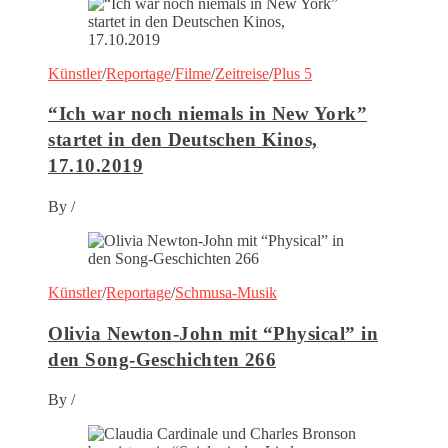
Künstler
/
Reportage
/
Filme
/
Zeitreise
/
Plus 5
“Ich war noch niemals in New York”
startet in den Deutschen Kinos,
17.10.2019
By
/
Künstler
/
Reportage
/
Schmusa-Musik
Olivia Newton-John mit “Physical” in
den Song-Geschichten 266
By
/