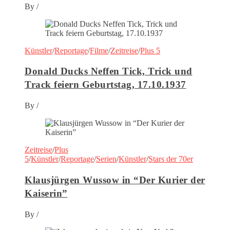
By
/
Künstler
/
Reportage
/
Filme
/
Zeitreise
/
Plus 5
Donald Ducks Neffen Tick, Trick und
Track feiern Geburtstag, 17.10.1937
By
/
Zeitreise
/
Plus
5
/
Künstler
/
Reportage
/
Serien
/
Künstler
/
Stars der 70er
Klausjürgen Wussow in “Der Kurier der
Kaiserin”
By
/