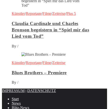
Künstler
/
Reportage
/
Filme
/
Zeitreise
/
Plus 5
Claudia Cardinale und Charles
Bronson begeistern in “Spiel mir das
Lied vom Tod”
By
/
Künstler
/
Reportage
/
Filme
/
Zeitreise
Blues Brothers – Premiere
By
/
IMPRESSUM
|
DATENSCHUTZ
Start
News
Blitz-News