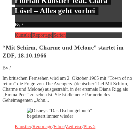
Florian Künstler feat. Clara
Lösel – Alles geht vorbei
By
/
Künstler
Reportage
Serien
“Mit Schirm, Charme und Melone” startet im
ZDF, 18.10.1966
By
/
Im britischen Fernsehen wird am 2. Oktober 1965 mit "Town of no
return" die Folge von The Avengers (deutscher Titel Mit Schirm,
Charme und Melone) ausgestrahlt, in der erstmals Diana Rigg als
„Emma Peel“ zu sehen ist. Sie ist die neue Partnerin des
Geheimagenten „John...
Künstler
/
Reportage
/
Filme
/
Zeitreise
/
Plus 5