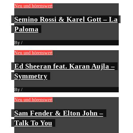
Neu und hörenswert
Semino Rossi & Karel Gott – La
Paloma
By
/
Neu und hörenswert
Ed Sheeran feat. Karan Aujla –
Symmetry
By
/
Neu und hörenswert
Sam Fender & Elton John –
Talk To You