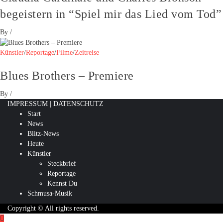
begeistern in “Spiel mir das Lied vom Tod”
By
/
Künstler
/
Reportage
/
Filme
/
Zeitreise
Blues Brothers – Premiere
By
/
IMPRESSUM
|
DATENSCHUTZ
Start
News
Blitz-News
Heute
Künstler
Steckbrief
Reportage
Kennst Du
Schmusa-Musik
Copyright © All rights reserved.