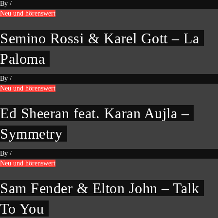
By
/
Neu und hörenswert
Semino Rossi & Karel Gott – La
Paloma
By
/
Neu und hörenswert
Ed Sheeran feat. Karan Aujla –
Symmetry
By
/
Neu und hörenswert
Sam Fender & Elton John – Talk
To You