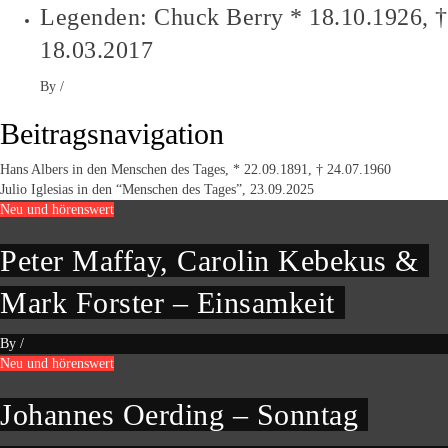
Legenden: Chuck Berry * 18.10.1926, †
18.03.2017
By
/
Beitragsnavigation
Hans Albers in den Menschen des Tages, * 22.09.1891, † 24.07.1960
Julio Iglesias in den “Menschen des Tages”, 23.09.2025
Neu und hörenswert
Peter Maffay, Carolin Kebekus &
Mark Forster – Einsamkeit
By
/
Neu und hörenswert
Johannes Oerding – Sonntag