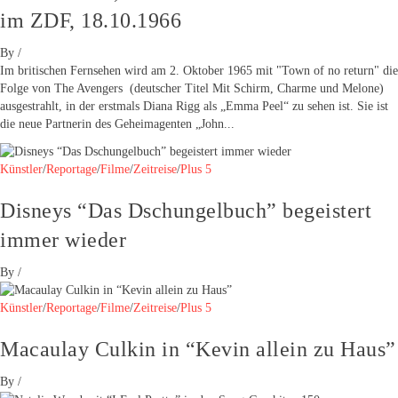
im ZDF, 18.10.1966
By
/
Im britischen Fernsehen wird am 2. Oktober 1965 mit "Town of no return" die
Folge von The Avengers (deutscher Titel Mit Schirm, Charme und Melone)
ausgestrahlt, in der erstmals Diana Rigg als „Emma Peel“ zu sehen ist. Sie ist
die neue Partnerin des Geheimagenten „John...
Künstler
/
Reportage
/
Filme
/
Zeitreise
/
Plus 5
Disneys “Das Dschungelbuch” begeistert
immer wieder
By
/
Künstler
/
Reportage
/
Filme
/
Zeitreise
/
Plus 5
Macaulay Culkin in “Kevin allein zu Haus”
By
/