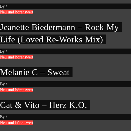
By
/
Neu und hörenswert
Jeanette Biedermann – Rock My
Life (Loved Re-Works Mix)
By
/
Neu und hörenswert
Melanie C – Sweat
By
/
Neu und hörenswert
Cat & Vito – Herz K.O.
By
/
Neu und hörenswert