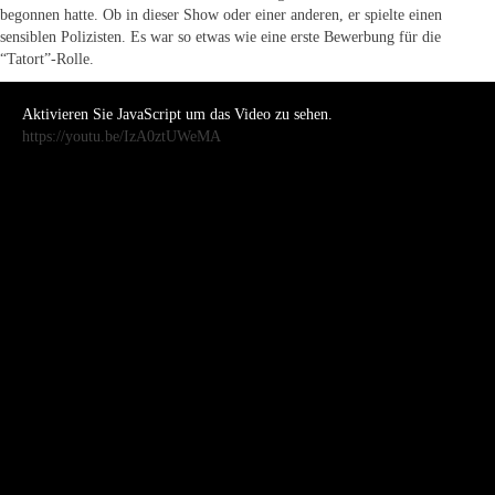
begonnen hatte. Ob in dieser Show oder einer anderen, er spielte einen
sensiblen Polizisten. Es war so etwas wie eine erste Bewerbung für die
“Tatort”-Rolle.
Aktivieren Sie JavaScript um das Video zu sehen.
https://youtu.be/IzA0ztUWeMA