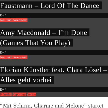
Faustmann – Lord Of The Dance
By
/
Neu und hörenswert
Amy Macdonald – I’m Done
(Games That You Play)
By
/
Neu und hörenswert
Florian Künstler feat. Clara Lösel –
Alles geht vorbei
By
/
Künstler
Reportage
Serien
“Mit Schirm, Charme und Melone” startet