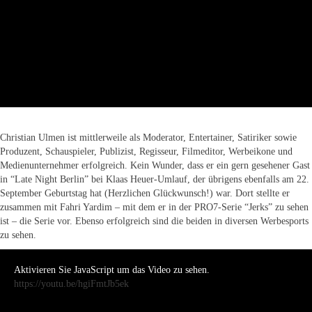
Christian Ulmen ist mittlerweile als Moderator, Entertainer, Satiriker sowie
Produzent, Schauspieler, Publizist, Regisseur, Filmeditor, Werbeikone und
Medienunternehmer erfolgreich. Kein Wunder, dass er ein gern gesehener Gast
in “Late Night Berlin” bei Klaas Heuer-Umlauf, der übrigens ebenfalls am 22.
September Geburtstag hat (Herzlichen Glückwunsch!) war. Dort stellte er
zusammen mit Fahri Yardim – mit dem er in der PRO7-Serie “Jerks” zu sehen
ist – die Serie vor. Ebenso erfolgreich sind die beiden in diversen Werbesports
zu sehen.
Aktivieren Sie JavaScript um das Video zu sehen.
https://youtu.be/hgiFmtJb5ek