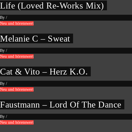
Life (Loved Re-Works Mix)
By
/
Neu und hörenswert
Melanie C – Sweat
By
/
Neu und hörenswert
Cat & Vito – Herz K.O.
By
/
Neu und hörenswert
Faustmann – Lord Of The Dance
By
/
Neu und hörenswert