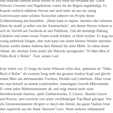
Mal brauchte Andreas etwas worauf er sich sonst nie verlassen hat: Glück.
Schwere Unwetter und Hagelstürme waren für die Region angekündigt. Es
braucht wirklich stählerne Nerven und auch mehr als nur ein wenig
Gottvertrauen unter solchen Vorzeichen unbeirrt ein Projekt dieser
Größenordnung durchzuziehen. „Heute kann es regnen, stürmen oder schneien.
Denn ihr strahlt ja selber wie der Sonnenschein“, mit diesen Worten richtete er
sich im Vorfeld auf Facebook an sein Publikum. Und die demütige Haltung
Gabaliers und seines treuen Teams wurde belohnt, es blieb trocken. Es mag ein
wenig pathetisch klingen, aber man kann von einem kleinen Wunder sprechen.
Immer wieder dankte Andreas dem Himmel für seine Milde. So nahm dieser
Abend, der absolute Zenit seiner alle Rekorde sprengenden “10 Jahre Best of
Volks-Rock’n’Roller” -Tour, seinen Lauf.
Eine Setlist von 33 Songs die keine Wünsche offen lässt, spätestens ab “Volks-
Rock’n’Roller” als zweitem Song steht das gesamte Stadion Kopf und gleicht
einem Meer aus abertausenden Trachten, Dirndln und Lederhosn. Allen voran
the man himself an seinem traditionellen, einmaligem Geweih-Mikroständer.
Er rennt jeden Bühnenzentimeter ab, und zeigt einmal mehr seine
beeindruckende Stamina, spielt Ziehharmonika, E-Gitarre, Akustik-Gitarre
und Klavier, stets souverän von seiner zwölfköpfigen Top-Band getragen. Wie
ein Zeremonienmeister dirigiert er durch den Abend, das ganze Stadion frisst
ihm regelrecht aus der Hand. Beweise? Gern. Wenn mehrere zehntausend