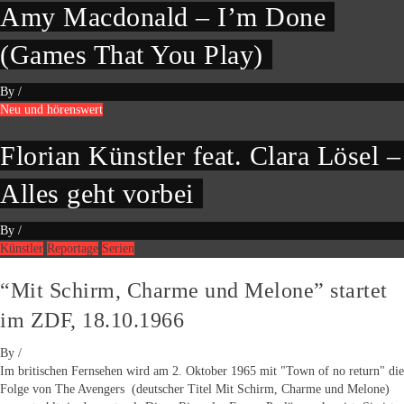
Amy Macdonald – I’m Done
(Games That You Play)
By
/
Neu und hörenswert
Florian Künstler feat. Clara Lösel –
Alles geht vorbei
By
/
Künstler
Reportage
Serien
“Mit Schirm, Charme und Melone” startet
im ZDF, 18.10.1966
By
/
Im britischen Fernsehen wird am 2. Oktober 1965 mit "Town of no return" die
Folge von The Avengers (deutscher Titel Mit Schirm, Charme und Melone)