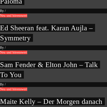
Paloma
By
/
Neu und hörenswert
Ed Sheeran feat. Karan Aujla –
Symmetry
By
/
Neu und hörenswert
Sam Fender & Elton John – Talk
To You
By
/
Neu und hörenswert
Maite Kelly – Der Morgen danach