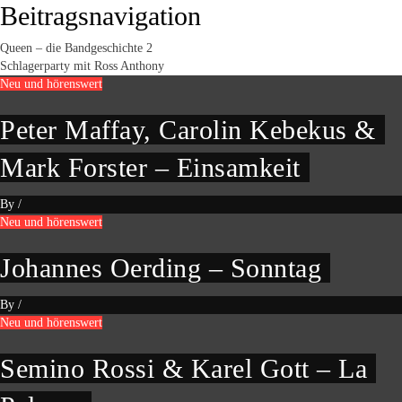
Beitragsnavigation
Queen – die Bandgeschichte 2
Schlagerparty mit Ross Anthony
Neu und hörenswert
Peter Maffay, Carolin Kebekus &
Mark Forster – Einsamkeit
By
/
Neu und hörenswert
Johannes Oerding – Sonntag
By
/
Neu und hörenswert
Semino Rossi & Karel Gott – La