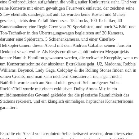
eine Großproduktion aufgefahren die völlig außer Konkurrenz steht. Und wer
seine Konzerte mit einem gewaltigen Feuerwerk einläutet, der zeichnet seine
Show ebenfalls standesgemäß auf. Es wurden keine Kosten und Mühen
gescheut, nichts dem Zufall überlassen: 18 Trucks, 100 Techniker, 40
Kameramänner, eine Regie-Crew von 20 Spezialisten, und noch 34 Bild- und
Ton-Techniker in den Übertragungswagen begleiteten auf 20 Kameras,
darunter eine Spidercam, 5 Schienenkameras, und einer Cineflex-
Helikopterkamera diesen Abend mit dem Andreas Gabalier seinen Fans ein
Denkmal setzen wollte. Als Regisseur dieses ambitionierten Megaprojekts
konnte Hamish Hamilton gewonnen werden, die weltweite Koryphäe, wenn es
um Konzertmitschnitte der absoluten Extraklasse geht. U2, Madonna, Robbie
Williams, Beyoncé, Lady Gaga, Coldplay & die Rolling Stones finden sich in
seinen Credits, und man kann nüchtern konstatieren: mehr geht nicht.
Natürlich wurde auch am Sound nicht gespart. Sein ureigener Volks-
Rock’n’Roll wurde mit einem exklusiven Dolby Atmos-Mix in ein
multidimensionales Gewand gekleidet der die plastische Räumlichkeit des
Stadions rekreiert, und ein klanglich einmaliges, haptisches Konzerterlebnis
garantiert.
Es sollte ein Abend von absolutem Seltenheitswert werden, denn dieses eine