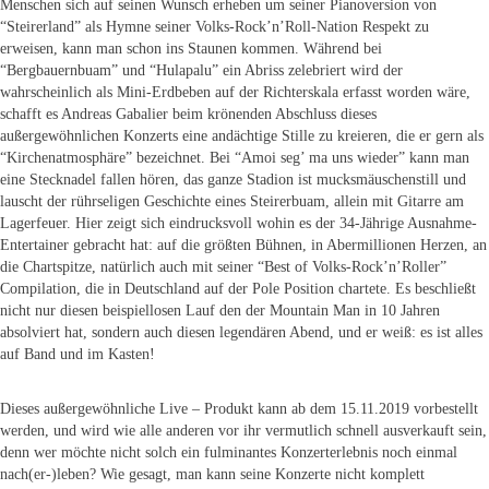
Menschen sich auf seinen Wunsch erheben um seiner Pianoversion von
“Steirerland” als Hymne seiner Volks-Rock’n’Roll-Nation Respekt zu
erweisen, kann man schon ins Staunen kommen. Während bei
“Bergbauernbuam” und “Hulapalu” ein Abriss zelebriert wird der
wahrscheinlich als Mini-Erdbeben auf der Richterskala erfasst worden wäre,
schafft es Andreas Gabalier beim krönenden Abschluss dieses
außergewöhnlichen Konzerts eine andächtige Stille zu kreieren, die er gern als
“Kirchenatmosphäre” bezeichnet. Bei “Amoi seg’ ma uns wieder” kann man
eine Stecknadel fallen hören, das ganze Stadion ist mucksmäuschenstill und
lauscht der rührseligen Geschichte eines Steirerbuam, allein mit Gitarre am
Lagerfeuer. Hier zeigt sich eindrucksvoll wohin es der 34-Jährige Ausnahme-
Entertainer gebracht hat: auf die größten Bühnen, in Abermillionen Herzen, an
die Chartspitze, natürlich auch mit seiner “Best of Volks-Rock’n’Roller”
Compilation, die in Deutschland auf der Pole Position chartete. Es beschließt
nicht nur diesen beispiellosen Lauf den der Mountain Man in 10 Jahren
absolviert hat, sondern auch diesen legendären Abend, und er weiß: es ist alles
auf Band und im Kasten!
Dieses außergewöhnliche Live – Produkt kann ab dem 15.11.2019 vorbestellt
werden, und wird wie alle anderen vor ihr vermutlich schnell ausverkauft sein,
denn wer möchte nicht solch ein fulminantes Konzerterlebnis noch einmal
nach(er-)leben? Wie gesagt, man kann seine Konzerte nicht komplett