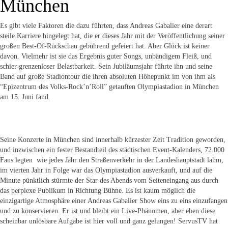
München
Es gibt viele Faktoren die dazu führten, dass Andreas Gabalier eine derart
steile Karriere hingelegt hat, die er dieses Jahr mit der Veröffentlichung seiner
großen Best-Of-Rückschau gebührend gefeiert hat. Aber Glück ist keiner
davon. Vielmehr ist sie das Ergebnis guter Songs, unbändigem Fleiß, und
schier grenzenloser Belastbarkeit. Sein Jubiläumsjahr führte ihn und seine
Band auf große Stadiontour die ihren absoluten Höhepunkt im von ihm als
“Epizentrum des Volks-Rock’n’Roll” getauften Olympiastadion in München
am 15. Juni fand.
Seine Konzerte in München sind innerhalb kürzester Zeit Tradition geworden,
und inzwischen ein fester Bestandteil des städtischen Event-Kalenders, 72.000
Fans legten wie jedes Jahr den Straßenverkehr in der Landeshauptstadt lahm,
im vierten Jahr in Folge war das Olympiastadion ausverkauft, und auf die
Minute pünktlich stürmte der Star des Abends vom Seiteneingang aus durch
das perplexe Publikum in Richtung Bühne. Es ist kaum möglich die
einzigartige Atmosphäre einer Andreas Gabalier Show eins zu eins einzufangen
und zu konservieren. Er ist und bleibt ein Live-Phänomen, aber eben diese
scheinbar unlösbare Aufgabe ist hier voll und ganz gelungen! ServusTV hat