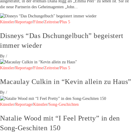
ausgestrahlt, in der erstmals Diana Rigg als „Emma Peel“ zu sehen ist. Sie ist
die neue Partnerin des Geheimagenten „John...
Künstler
/
Reportage
/
Filme
/
Zeitreise
/
Plus 5
Disneys “Das Dschungelbuch” begeistert
immer wieder
By
/
Künstler
/
Reportage
/
Filme
/
Zeitreise
/
Plus 5
Macaulay Culkin in “Kevin allein zu Haus”
By
/
Künstler
/
Reportage
/
Künstler
/
Song-Geschichten
Natalie Wood mit “I Feel Pretty” in den
Song-Geschiten 150