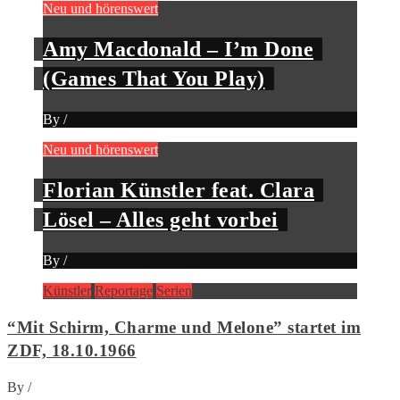
Neu und hörenswert
Amy Macdonald – I’m Done
(Games That You Play)
By
/
Neu und hörenswert
Florian Künstler feat. Clara
Lösel – Alles geht vorbei
By
/
Künstler
Reportage
Serien
“Mit Schirm, Charme und Melone” startet im
ZDF, 18.10.1966
By
/