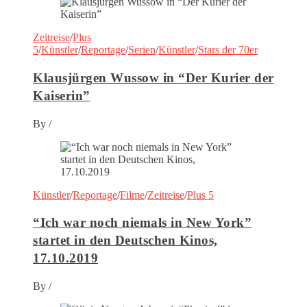
Zeitreise
/
Plus
5
/
Künstler
/
Reportage
/
Serien
/
Künstler
/
Stars der 70er
Klausjürgen Wussow in “Der Kurier der
Kaiserin”
By
/
Künstler
/
Reportage
/
Filme
/
Zeitreise
/
Plus 5
“Ich war noch niemals in New York”
startet in den Deutschen Kinos,
17.10.2019
By
/