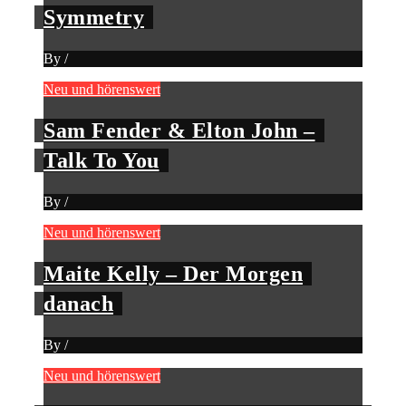
Symmetry
By
/
Neu und hörenswert
Sam Fender & Elton John –
Talk To You
By
/
Neu und hörenswert
Maite Kelly – Der Morgen
danach
By
/
Neu und hörenswert