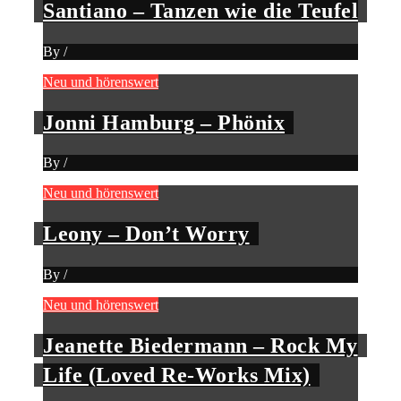
Santiano – Tanzen wie die Teufel
By
/
Neu und hörenswert
Jonni Hamburg – Phönix
By
/
Neu und hörenswert
Leony – Don’t Worry
By
/
Neu und hörenswert
Jeanette Biedermann – Rock My
Life (Loved Re-Works Mix)