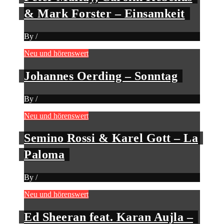
& Mark Forster – Einsamkeit
By
/
Neu und hörenswert
Johannes Oerding – Sonntag
By
/
Neu und hörenswert
Semino Rossi & Karel Gott – La
Paloma
By
/
Neu und hörenswert
Ed Sheeran feat. Karan Aujla –