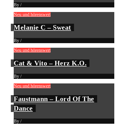
By
/
Neu und hörenswert
Melanie C – Sweat
By
/
Neu und hörenswert
Cat & Vito – Herz K.O.
By
/
Neu und hörenswert
Faustmann – Lord Of The
Dance
By
/