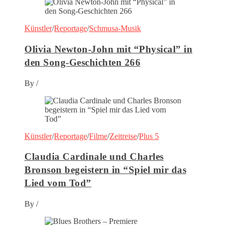
Künstler
/
Reportage
/
Schmusa-Musik
Olivia Newton-John mit “Physical” in
den Song-Geschichten 266
By
/
Künstler
/
Reportage
/
Filme
/
Zeitreise
/
Plus 5
Claudia Cardinale und Charles
Bronson begeistern in “Spiel mir das
Lied vom Tod”
By
/