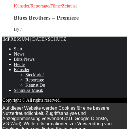
Künstler
/
Reportage
/
Filme
/
Zeitreise
Blues Brothers – Premiere
By
/
IMPRESSUM
|
DATENSCHUTZ
Start
News
Blitz-News
Heute
Künstler
Steckbrief
Reportage
Kennst Du
Schmusa-Musik
Copyright © All rights reserved.
Auf dieser Website werden Cookies für eine bessere
Nutzerfreundlichkeit, Zugriffsanalyse und
Anzeigenmessung verwendet (z.B. Google-Dienste,
VG-Wort). Weitere Informationen zur Verwendung von
Cookies durch uns finden Sie in unserem