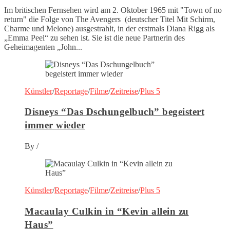
Im britischen Fernsehen wird am 2. Oktober 1965 mit "Town of no
return" die Folge von The Avengers (deutscher Titel Mit Schirm,
Charme und Melone) ausgestrahlt, in der erstmals Diana Rigg als
„Emma Peel“ zu sehen ist. Sie ist die neue Partnerin des
Geheimagenten „John...
Künstler
/
Reportage
/
Filme
/
Zeitreise
/
Plus 5
Disneys “Das Dschungelbuch” begeistert
immer wieder
By
/
Künstler
/
Reportage
/
Filme
/
Zeitreise
/
Plus 5
Macaulay Culkin in “Kevin allein zu
Haus”