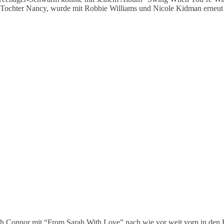
 Tochter Nancy, wurde mit Robbie Williams und Nicole Kidman erneut e
ah Connor mit “From Sarah With Love” nach wie vor weit vorn in den 