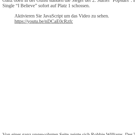
Ganz oben in der Gunst standen die Sieger der 2. Staffel “Popstars”.
Single “I Believe” sofort auf Platz 1 schossen.
Aktivieren Sie JavaScript um das Video zu sehen.
https://youtu.be/nDCaE0cRzfc
Von einer ganz ungewohnten Seite zeigte sich Robbie Williams. De