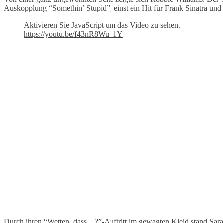
Auskopplung “Somethin’ Stupid”, einst ein Hit für Frank Sinatra und
Aktivieren Sie JavaScript um das Video zu sehen.
https://youtu.be/f43nR8Wu_1Y
Durch ihren “Wetten, dass…?”-Auftritt im gewagten Kleid stand Sar