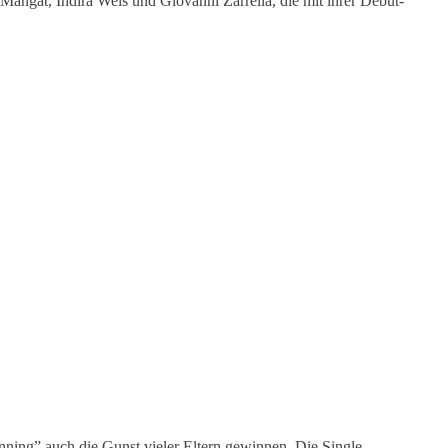
Mangat, Indira Weis und Giovanni Zarrella, die mit ihrer Debüt-
ing” auch die Gunst vieler Eltern gewinnen. Die Single-