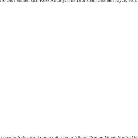
 Bro’Sis nannten sich Ross Antony, Hila Bronstein, Shaham Joyce, Faiz 
r Teenager-Schwarm konnte mit seinem Album “Swing When You’re Winn