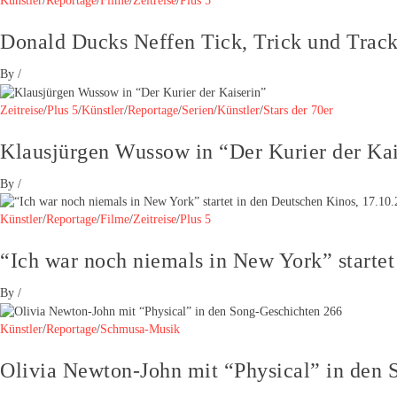
Künstler
/
Reportage
/
Filme
/
Zeitreise
/
Plus 5
Donald Ducks Neffen Tick, Trick und Track
By
/
Zeitreise
/
Plus 5
/
Künstler
/
Reportage
/
Serien
/
Künstler
/
Stars der 70er
Klausjürgen Wussow in “Der Kurier der Kai
By
/
Künstler
/
Reportage
/
Filme
/
Zeitreise
/
Plus 5
“Ich war noch niemals in New York” startet
By
/
Künstler
/
Reportage
/
Schmusa-Musik
Olivia Newton-John mit “Physical” in den 