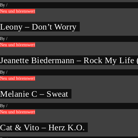
By
/
Neu und hörenswert
Leony – Don’t Worry
By
/
Neu und hörenswert
Jeanette Biedermann – Rock My Life
By
/
Neu und hörenswert
Melanie C – Sweat
By
/
Neu und hörenswert
Cat & Vito – Herz K.O.