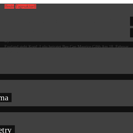
Heute
Tagesaktuell
Traumhochzeit 1969: Maurice Gibb
heiratet Lulu, 18.02.1969
By
/
England steht Kopf: Lulu heiratet Bee Gee Maurice Gibb Am 18. Februar
1969 heirateten die
oma
etry