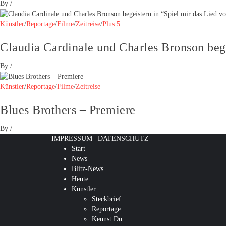
By
/
Künstler
/
Reportage
/
Filme
/
Zeitreise
/
Plus 5
Claudia Cardinale und Charles Bronson beg
By
/
Künstler
/
Reportage
/
Filme
/
Zeitreise
Blues Brothers – Premiere
By
/
IMPRESSUM
|
DATENSCHUTZ
Start
News
Blitz-News
Heute
Künstler
Steckbrief
Reportage
Kennst Du