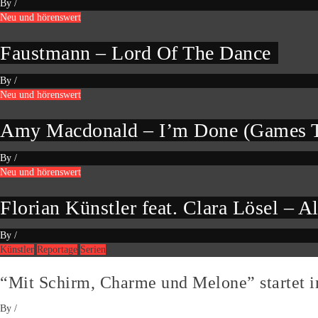
By
/
Neu und hörenswert
Faustmann – Lord Of The Dance
By
/
Neu und hörenswert
Amy Macdonald – I’m Done (Games T
By
/
Neu und hörenswert
Florian Künstler feat. Clara Lösel – Al
By
/
Künstler
Reportage
Serien
“Mit Schirm, Charme und Melone” startet 
By
/