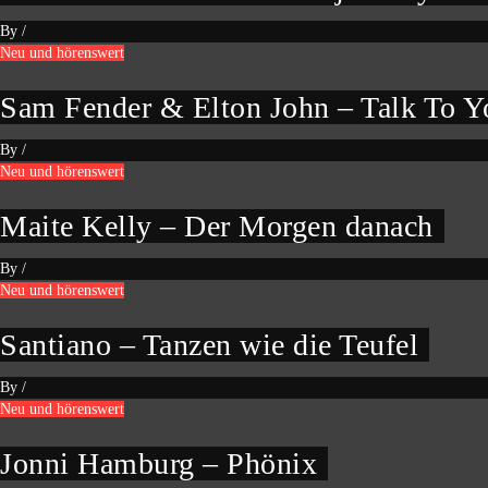
By
/
Neu und hörenswert
Sam Fender & Elton John – Talk To Y
By
/
Neu und hörenswert
Maite Kelly – Der Morgen danach
By
/
Neu und hörenswert
Santiano – Tanzen wie die Teufel
By
/
Neu und hörenswert
Jonni Hamburg – Phönix