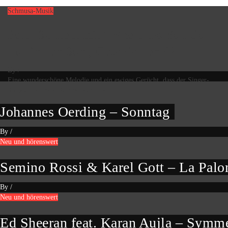
Schmusa-Musik
Peter Sarstedt mit “Where Do You Go
To” in den Song-Geschichten 62
By
/
Eine wunderschöne Melodie und ein ewiges Gerücht, dass der Singer-
Songwriter Peter Sarstedt das Lied für
Johannes Oerding – Sonntag
By
/
Neu und hörenswert
Semino Rossi & Karel Gott – La Pal
By
/
Neu und hörenswert
Ed Sheeran feat. Karan Aujla – Symm