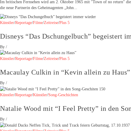
Im britischen Fernsehen wird am 2. Oktober 1965 mit "Town of no return" die 
die neue Partnerin des Geheimagenten „John...
Künstler
/
Reportage
/
Filme
/
Zeitreise
/
Plus 5
Disneys “Das Dschungelbuch” begeistert i
By
/
Künstler
/
Reportage
/
Filme
/
Zeitreise
/
Plus 5
Macaulay Culkin in “Kevin allein zu Haus”
By
/
Künstler
/
Reportage
/
Künstler
/
Song-Geschichten
Natalie Wood mit “I Feel Pretty” in den So
By
/