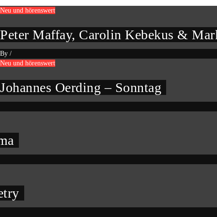
Neu und hörenswert
Peter Maffay, Carolin Kebekus & Mark
By
/
Neu und hörenswert
Johannes Oerding – Sonntag
oma
etry