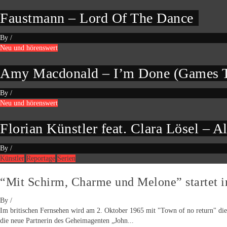
Faustmann – Lord Of The Dance
By
/
Neu und hörenswert
Amy Macdonald – I’m Done (Games T
By
/
Neu und hörenswert
Florian Künstler feat. Clara Lösel – Al
By
/
Künstler
Reportage
Serien
“Mit Schirm, Charme und Melone” startet 
By
/
Im britischen Fernsehen wird am 2. Oktober 1965 mit "Town of no return" die 
die neue Partnerin des Geheimagenten „John...