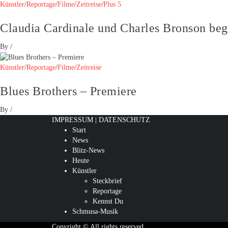
Künstler
/
Reportage
/
Filme
/
Zeitreise
/
Plus 5
Claudia Cardinale und Charles Bronson beg
By
/
Künstler
/
Reportage
/
Filme
/
Zeitreise
Blues Brothers – Premiere
By
/
IMPRESSUM
|
DATENSCHUTZ
Start
News
Blitz-News
Heute
Künstler
Steckbrief
Reportage
Kennst Du
Schmusa-Musik
Copyright © All rights reserved.