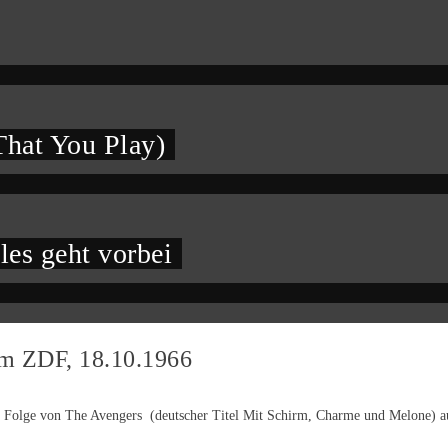
hat You Play)
les geht vorbei
im ZDF, 18.10.1966
Folge von The Avengers (deutscher Titel Mit Schirm, Charme und Melone) ausge