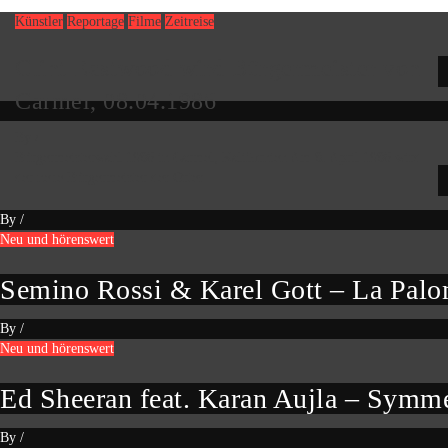
Künstler
Reportage
Filme
Zeitreise
Clint Eastwood wird Bürgermeister von
Carmel, 08.04.1986
By
/
Bürgermeisterwahl 1986 in Carmel, Kalifornien Am 8. April 1986 wird
der neue Bürgermeister des Ortes
By
/
Neu und hörenswert
Semino Rossi & Karel Gott – La Pal
By
/
Neu und hörenswert
Ed Sheeran feat. Karan Aujla – Symm
By
/