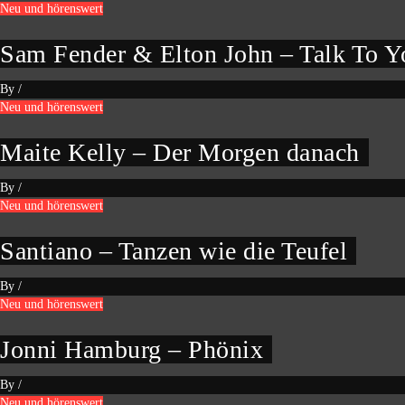
Neu und hörenswert
Sam Fender & Elton John – Talk To Y
By
/
Neu und hörenswert
Maite Kelly – Der Morgen danach
By
/
Neu und hörenswert
Santiano – Tanzen wie die Teufel
By
/
Neu und hörenswert
Jonni Hamburg – Phönix
By
/
Neu und hörenswert