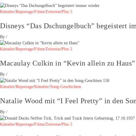
Künstler
/
Reportage
/
Filme
/
Zeitreise
/
Plus 5
Disneys “Das Dschungelbuch” begeistert i
By
/
Künstler
/
Reportage
/
Filme
/
Zeitreise
/
Plus 5
Macaulay Culkin in “Kevin allein zu Haus”
By
/
Künstler
/
Reportage
/
Künstler
/
Song-Geschichten
Natalie Wood mit “I Feel Pretty” in den So
By
/
Künstler
/
Reportage
/
Filme
/
Zeitreise
/
Plus 5