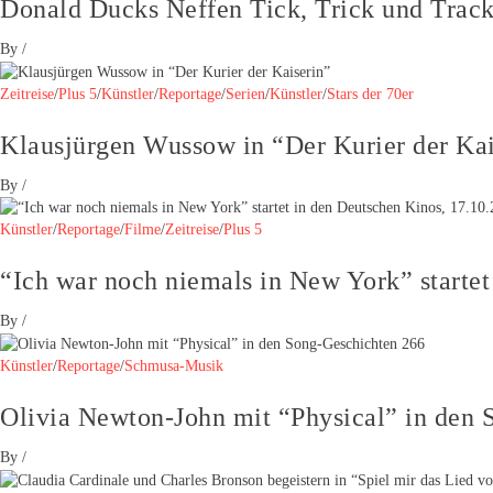
Donald Ducks Neffen Tick, Trick und Track
By
/
Zeitreise
/
Plus 5
/
Künstler
/
Reportage
/
Serien
/
Künstler
/
Stars der 70er
Klausjürgen Wussow in “Der Kurier der Kai
By
/
Künstler
/
Reportage
/
Filme
/
Zeitreise
/
Plus 5
“Ich war noch niemals in New York” startet
By
/
Künstler
/
Reportage
/
Schmusa-Musik
Olivia Newton-John mit “Physical” in den 
By
/