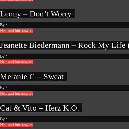
Leony – Don’t Worry
By
/
Neu und hörenswert
Jeanette Biedermann – Rock My Life
By
/
Neu und hörenswert
Melanie C – Sweat
By
/
Neu und hörenswert
Cat & Vito – Herz K.O.
By
/
Neu und hörenswert