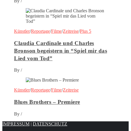
By
/
Künstler
/
Reportage
/
Filme
/
Zeitreise
/
Plus 5
Claudia Cardinale und Charles
Bronson begeistern in “Spiel mir das
Lied vom Tod”
By
/
Künstler
/
Reportage
/
Filme
/
Zeitreise
Blues Brothers – Premiere
By
/
IMPRESSUM
|
DATENSCHUTZ