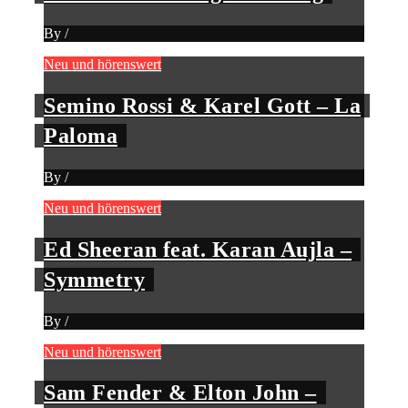
By
/
Neu und hörenswert
Semino Rossi & Karel Gott – La
Paloma
By
/
Neu und hörenswert
Ed Sheeran feat. Karan Aujla –
Symmetry
By
/
Neu und hörenswert
Sam Fender & Elton John –