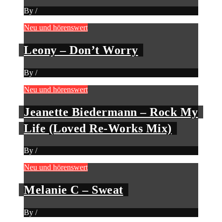
By
/
Neu und hörenswert
Leony – Don’t Worry
By
/
Neu und hörenswert
Jeanette Biedermann – Rock My
Life (Loved Re-Works Mix)
By
/
Neu und hörenswert
Melanie C – Sweat
By
/