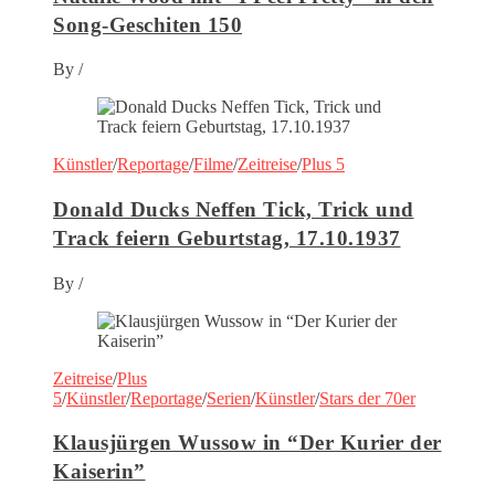
Song-Geschiten 150
By
/
Künstler
/
Reportage
/
Filme
/
Zeitreise
/
Plus 5
Donald Ducks Neffen Tick, Trick und
Track feiern Geburtstag, 17.10.1937
By
/
Zeitreise
/
Plus
5
/
Künstler
/
Reportage
/
Serien
/
Künstler
/
Stars der 70er
Klausjürgen Wussow in “Der Kurier der
Kaiserin”