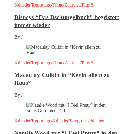
Künstler
/
Reportage
/
Filme
/
Zeitreise
/
Plus 5
Disneys “Das Dschungelbuch” begeistert
immer wieder
By
/
Künstler
/
Reportage
/
Filme
/
Zeitreise
/
Plus 5
Macaulay Culkin in “Kevin allein zu
Haus”
By
/
Künstler
/
Reportage
/
Künstler
/
Song-Geschichten
Natalie Wood mit “I Feel Pretty” in den