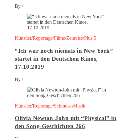
By
/
Künstler
/
Reportage
/
Filme
/
Zeitreise
/
Plus 5
“Ich war noch niemals in New York”
startet in den Deutschen Kinos,
17.10.2019
By
/
Künstler
/
Reportage
/
Schmusa-Musik
Olivia Newton-John mit “Physical” in
den Song-Geschichten 266