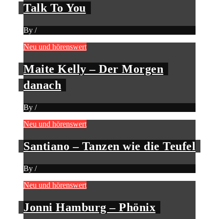
Talk To You
By
/
Neu und hörenswert
Maite Kelly – Der Morgen
danach
By
/
Neu und hörenswert
Santiano – Tanzen wie die Teufel
By
/
Neu und hörenswert
Jonni Hamburg – Phönix