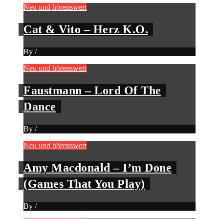
Neu und hörenswert
Cat & Vito – Herz K.O.
By
/
Neu und hörenswert
Faustmann – Lord Of The
Dance
By
/
Neu und hörenswert
Amy Macdonald – I’m Done
(Games That You Play)
By
/