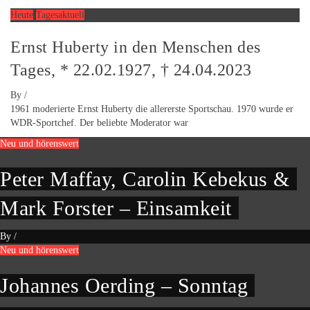
Heute
Tagesaktuell
Ernst Huberty in den Menschen des
Tages, * 22.02.1927, † 24.04.2023
By
/
1961 moderierte Ernst Huberty die allererste Sportschau. 1970 wurde er
WDR-Sportchef. Der beliebte Moderator war
Neu und hörenswert
Peter Maffay, Carolin Kebekus &
Mark Forster – Einsamkeit
By
/
Neu und hörenswert
Johannes Oerding – Sonntag