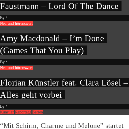
Faustmann – Lord Of The Dance
By
/
Neu und hörenswert
Amy Macdonald – I’m Done
(Games That You Play)
By
/
Neu und hörenswert
Florian Künstler feat. Clara Lösel –
Alles geht vorbei
By
/
Künstler
Reportage
Serien
“Mit Schirm, Charme und Melone” startet