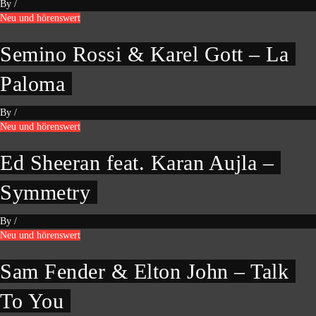
By
/
Neu und hörenswert
Semino Rossi & Karel Gott – La
Paloma
By
/
Neu und hörenswert
Ed Sheeran feat. Karan Aujla –
Symmetry
By
/
Neu und hörenswert
Sam Fender & Elton John – Talk
To You