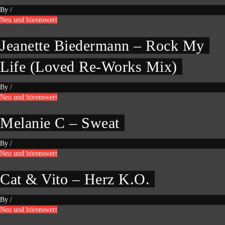
By
/
Neu und hörenswert
Jeanette Biedermann – Rock My
Life (Loved Re-Works Mix)
By
/
Neu und hörenswert
Melanie C – Sweat
By
/
Neu und hörenswert
Cat & Vito – Herz K.O.
By
/
Neu und hörenswert