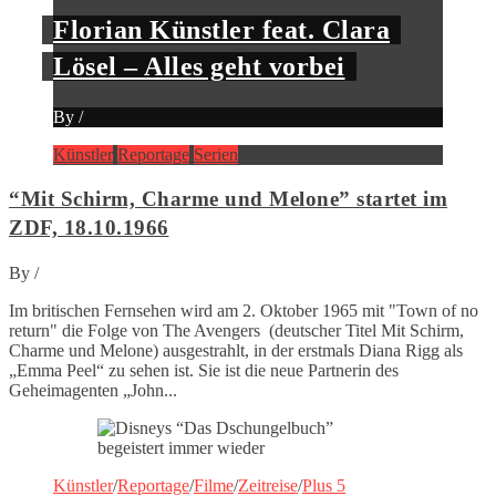
Florian Künstler feat. Clara
Lösel – Alles geht vorbei
By
/
Künstler
Reportage
Serien
“Mit Schirm, Charme und Melone” startet im
ZDF, 18.10.1966
By
/
Im britischen Fernsehen wird am 2. Oktober 1965 mit "Town of no
return" die Folge von The Avengers (deutscher Titel Mit Schirm,
Charme und Melone) ausgestrahlt, in der erstmals Diana Rigg als
„Emma Peel“ zu sehen ist. Sie ist die neue Partnerin des
Geheimagenten „John...
Künstler
/
Reportage
/
Filme
/
Zeitreise
/
Plus 5