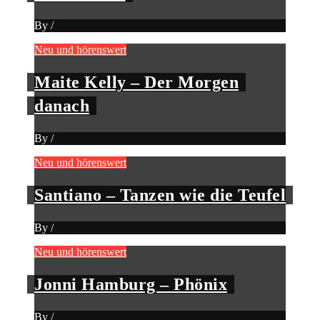
By
/
Neu und hörenswert
Maite Kelly – Der Morgen
danach
By
/
Neu und hörenswert
Santiano – Tanzen wie die Teufel
By
/
Neu und hörenswert
Jonni Hamburg – Phönix
By
/