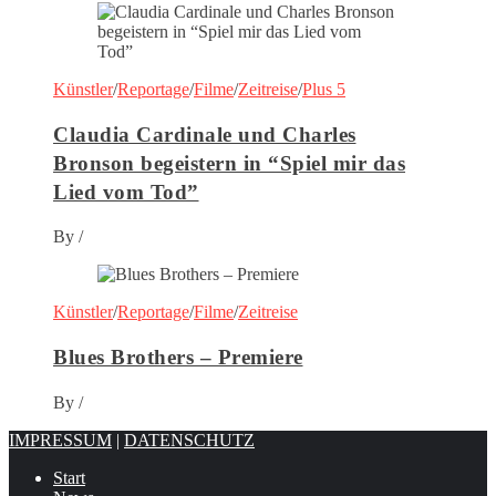
Künstler
/
Reportage
/
Filme
/
Zeitreise
/
Plus 5
Claudia Cardinale und Charles
Bronson begeistern in “Spiel mir das
Lied vom Tod”
By
/
Künstler
/
Reportage
/
Filme
/
Zeitreise
Blues Brothers – Premiere
By
/
IMPRESSUM
|
DATENSCHUTZ
Start