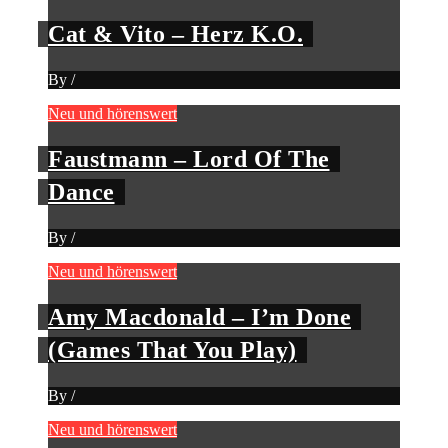
Cat & Vito – Herz K.O.
By
/
Neu und hörenswert
Faustmann – Lord Of The
Dance
By
/
Neu und hörenswert
Amy Macdonald – I’m Done
(Games That You Play)
By
/
Neu und hörenswert