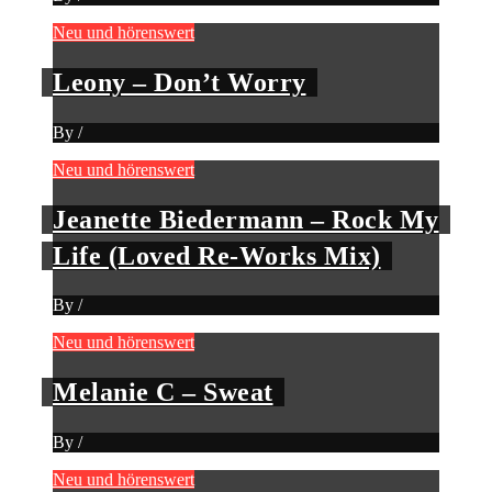
Neu und hörenswert
Leony – Don’t Worry
By
/
Neu und hörenswert
Jeanette Biedermann – Rock My
Life (Loved Re-Works Mix)
By
/
Neu und hörenswert
Melanie C – Sweat
By
/
Neu und hörenswert