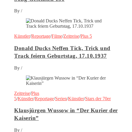
By
/
Künstler
/
Reportage
/
Filme
/
Zeitreise
/
Plus 5
Donald Ducks Neffen Tick, Trick und
Track feiern Geburtstag, 17.10.1937
By
/
Zeitreise
/
Plus
5
/
Künstler
/
Reportage
/
Serien
/
Künstler
/
Stars der 70er
Klausjürgen Wussow in “Der Kurier der
Kaiserin”
By
/