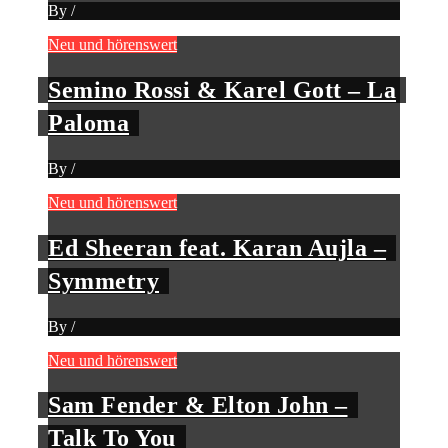
By
/
Neu und hörenswert
Semino Rossi & Karel Gott – La
Paloma
By
/
Neu und hörenswert
Ed Sheeran feat. Karan Aujla –
Symmetry
By
/
Neu und hörenswert
Sam Fender & Elton John –
Talk To You