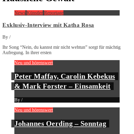
News
Künstler
Reportage
Exklusiv-Interview mit Katha Rosa
By
/
Ihr Song “Nein, du kannst mir nicht wehtun” sorgt für mächtig
Aufregung. In ihrer ersten
Neu und hörenswert
Peter Maffay, Carolin Kebekus
& Mark Forster – Einsamkeit
By
/
Neu und hörenswert
Johannes Oerding – Sonntag