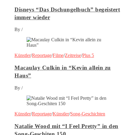
Disneys “Das Dschungelbuch” begeistert
immer wieder
By
/
Künstler
/
Reportage
/
Filme
/
Zeitreise
/
Plus 5
Macaulay Culkin in “Kevin allein zu
Haus”
By
/
Künstler
/
Reportage
/
Künstler
/
Song-Geschichten
Natalie Wood mit “I Feel Pretty” in den
Song-Geschiten 150