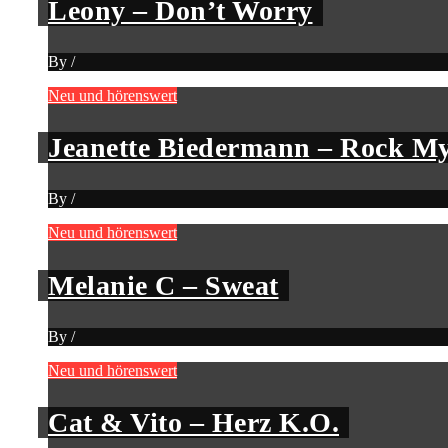
Leony – Don’t Worry
By
/
Neu und hörenswert
Jeanette Biedermann – Rock My
By
/
Neu und hörenswert
Melanie C – Sweat
By
/
Neu und hörenswert
Cat & Vito – Herz K.O.