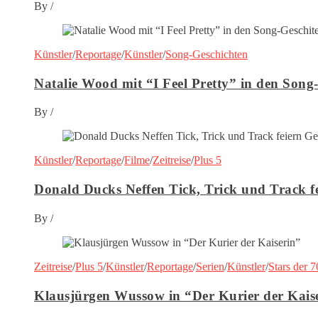
By
/
Künstler
/
Reportage
/
Künstler
/
Song-Geschichten
Natalie Wood mit “I Feel Pretty” in den Song
By
/
Künstler
/
Reportage
/
Filme
/
Zeitreise
/
Plus 5
Donald Ducks Neffen Tick, Trick und Track f
By
/
Zeitreise
/
Plus 5
/
Künstler
/
Reportage
/
Serien
/
Künstler
/
Stars der 7
Klausjürgen Wussow in “Der Kurier der Kais