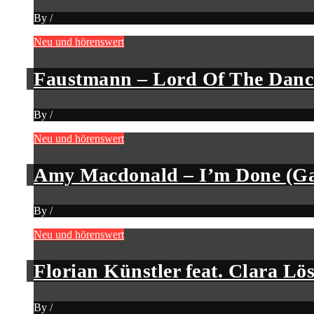
By
/
Neu und hörenswert
Faustmann – Lord Of The Danc
By
/
Neu und hörenswert
Amy Macdonald – I’m Done (Ga
By
/
Neu und hörenswert
Florian Künstler feat. Clara Lös
By
/