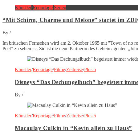
Künstler
Reportage
Serien
“Mit Schirm, Charme und Melone” startet im ZDF
By
/
Im britischen Fernsehen wird am 2. Oktober 1965 mit "Town of no re
Peel“ zu sehen ist. Sie ist die neue Partnerin des Geheimagenten „John
Künstler
/
Reportage
/
Filme
/
Zeitreise
/
Plus 5
Disneys “Das Dschungelbuch” begeistert imme
By
/
Künstler
/
Reportage
/
Filme
/
Zeitreise
/
Plus 5
Macaulay Culkin in “Kevin allein zu Haus”