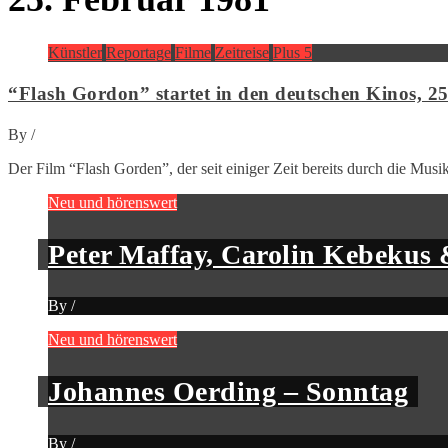
Künstler
Reportage
Filme
Zeitreise
Plus 5
“Flash Gordon” startet in den deutschen Kinos, 2
By
/
Der Film “Flash Gorden”, der seit einiger Zeit bereits durch die Mus
Neu und hörenswert
Peter Maffay, Carolin Kebekus 
By
/
Neu und hörenswert
Johannes Oerding – Sonntag
By
/