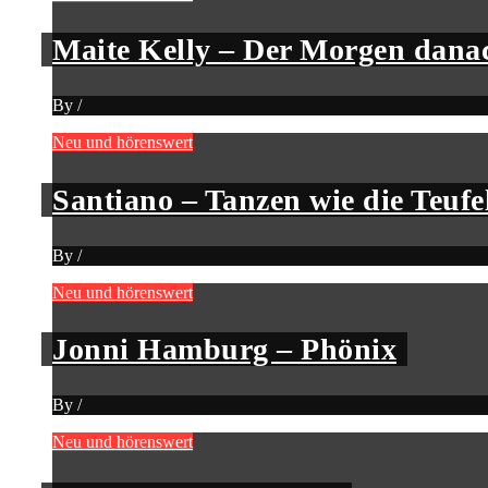
Maite Kelly – Der Morgen dana
By
/
Neu und hörenswert
Santiano – Tanzen wie die Teufe
By
/
Neu und hörenswert
Jonni Hamburg – Phönix
By
/
Neu und hörenswert