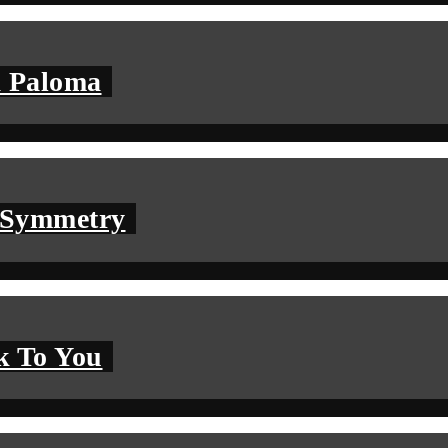
a Paloma
– Symmetry
k To You