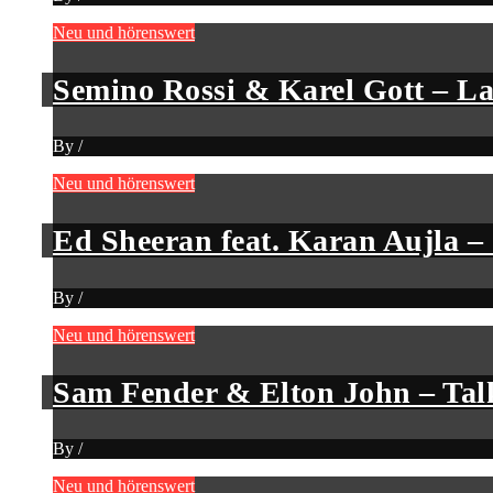
Neu und hörenswert
Semino Rossi & Karel Gott – L
By
/
Neu und hörenswert
Ed Sheeran feat. Karan Aujla 
By
/
Neu und hörenswert
Sam Fender & Elton John – Tal
By
/
Neu und hörenswert