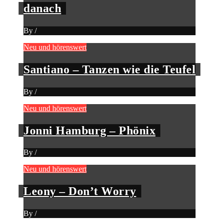
danach
By
/
Neu und hörenswert
Santiano – Tanzen wie die Teufel
By
/
Neu und hörenswert
Jonni Hamburg – Phönix
By
/
Neu und hörenswert
Leony – Don’t Worry
By
/