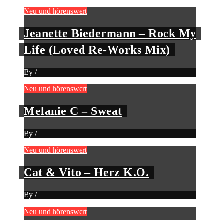
Neu und hörenswert
Jeanette Biedermann – Rock My
Life (Loved Re-Works Mix)
By
/
Neu und hörenswert
Melanie C – Sweat
By
/
Neu und hörenswert
Cat & Vito – Herz K.O.
By
/
Neu und hörenswert