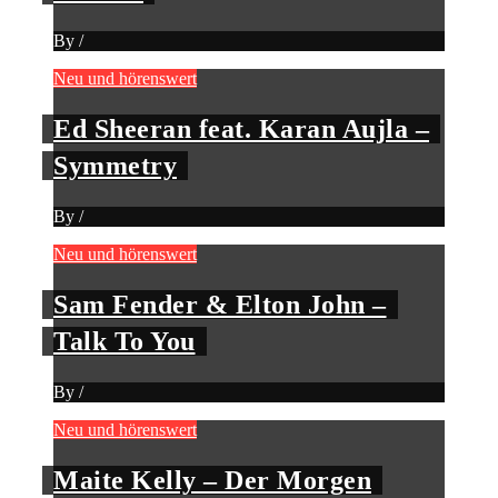
By
/
Neu und hörenswert
Ed Sheeran feat. Karan Aujla –
Symmetry
By
/
Neu und hörenswert
Sam Fender & Elton John –
Talk To You
By
/
Neu und hörenswert
Maite Kelly – Der Morgen