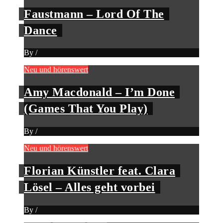
Faustmann – Lord Of The
Dance
By
/
Neu und hörenswert
Amy Macdonald – I’m Done
(Games That You Play)
By
/
Neu und hörenswert
Florian Künstler feat. Clara
Lösel – Alles geht vorbei
By
/