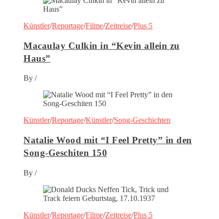
Künstler
/
Reportage
/
Filme
/
Zeitreise
/
Plus 5
Macaulay Culkin in “Kevin allein zu
Haus”
By
/
Künstler
/
Reportage
/
Künstler
/
Song-Geschichten
Natalie Wood mit “I Feel Pretty” in den
Song-Geschiten 150
By
/
Künstler
/
Reportage
/
Filme
/
Zeitreise
/
Plus 5