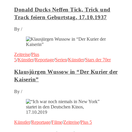
Donald Ducks Neffen Tick, Trick und
Track feiern Geburtstag, 17.10.1937
By
/
Zeitreise
/
Plus
5
/
Künstler
/
Reportage
/
Serien
/
Künstler
/
Stars der 70er
Klausjürgen Wussow in “Der Kurier der
Kaiserin”
By
/
Künstler
/
Reportage
/
Filme
/
Zeitreise
/
Plus 5