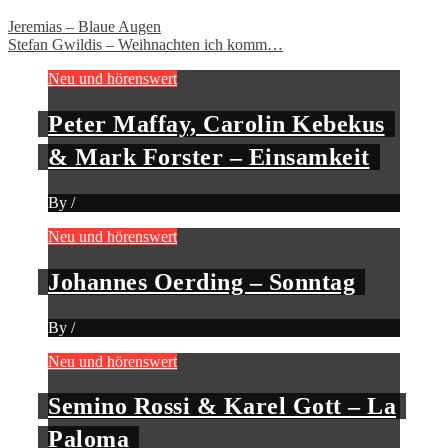
Jeremias – Blaue Augen
Stefan Gwildis – Weihnachten ich komm…
Neu und hörenswert
Peter Maffay, Carolin Kebekus
& Mark Forster – Einsamkeit
By
/
Neu und hörenswert
Johannes Oerding – Sonntag
By
/
Neu und hörenswert
Semino Rossi & Karel Gott – La
Paloma