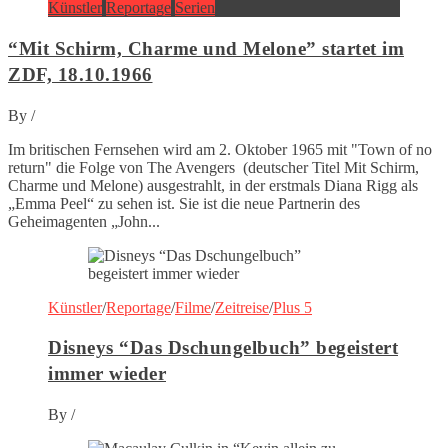
Künstler
Reportage
Serien
“Mit Schirm, Charme und Melone” startet im
ZDF, 18.10.1966
By
/
Im britischen Fernsehen wird am 2. Oktober 1965 mit "Town of no
return" die Folge von The Avengers (deutscher Titel Mit Schirm,
Charme und Melone) ausgestrahlt, in der erstmals Diana Rigg als
„Emma Peel“ zu sehen ist. Sie ist die neue Partnerin des
Geheimagenten „John...
Künstler
/
Reportage
/
Filme
/
Zeitreise
/
Plus 5
Disneys “Das Dschungelbuch” begeistert
immer wieder
By
/