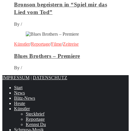
Bronson begeistern in “Spiel mir das
Lied vom Tod”
By
/
Künstler
/
Reportage
/
Filme
/
Zeitreise
Blues Brothers – Premiere
By
/
IMPRESSUM
|
DATENSCHUTZ
Start
News
Blitz-News
Heute
Künstler
Steckbrief
Reportage
Kennst Du
Schmusa-Musik