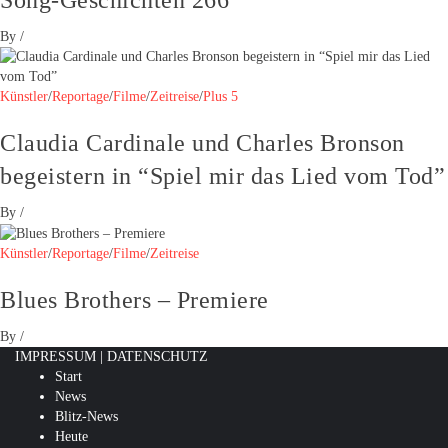
Song-Geschichten 266
By
/
Künstler
/
Reportage
/
Filme
/
Zeitreise
/
Plus 5
Claudia Cardinale und Charles Bronson
begeistern in “Spiel mir das Lied vom Tod”
By
/
Künstler
/
Reportage
/
Filme
/
Zeitreise
Blues Brothers – Premiere
By
/
IMPRESSUM
|
DATENSCHUTZ
Start
News
Blitz-News
Heute