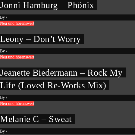
Jonni Hamburg – Phönix
By
/
Neu und hörenswert
Leony – Don’t Worry
By
/
Neu und hörenswert
Jeanette Biedermann – Rock My
Life (Loved Re-Works Mix)
By
/
Neu und hörenswert
Melanie C – Sweat
By
/