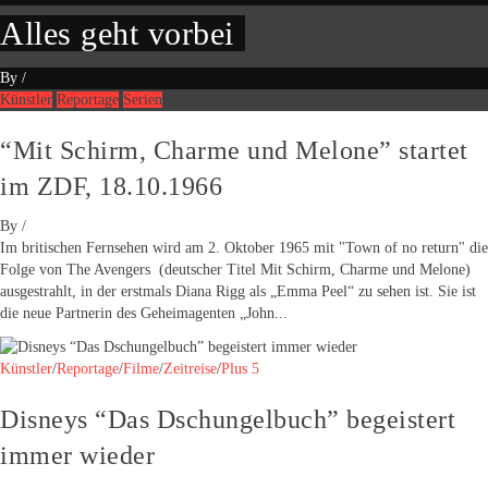
Alles geht vorbei
By
/
Künstler
Reportage
Serien
“Mit Schirm, Charme und Melone” startet
im ZDF, 18.10.1966
By
/
Im britischen Fernsehen wird am 2. Oktober 1965 mit "Town of no return" die
Folge von The Avengers (deutscher Titel Mit Schirm, Charme und Melone)
ausgestrahlt, in der erstmals Diana Rigg als „Emma Peel“ zu sehen ist. Sie ist
die neue Partnerin des Geheimagenten „John...
Künstler
/
Reportage
/
Filme
/
Zeitreise
/
Plus 5
Disneys “Das Dschungelbuch” begeistert
immer wieder