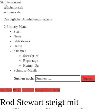
Skip to content
schmusa.de
Das tägliche Unterhaltungsmagazin
Primary Menu
Start
News
Blitz-News
Heute
Künstler
Steckbrief
Reportage
Kennst Du
Schmusa-Musik
Suchen nach:
Zeitreise
Plus 5
Künstler
Song-Geschichten
Rod Stewart steigt mit