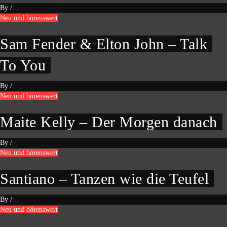
By
/
Neu und hörenswert
Sam Fender & Elton John – Talk
To You
By
/
Neu und hörenswert
Maite Kelly – Der Morgen danach
By
/
Neu und hörenswert
Santiano – Tanzen wie die Teufel
By
/
Neu und hörenswert