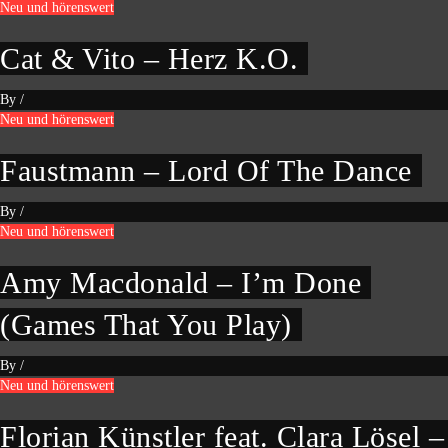
Neu und hörenswert
Cat & Vito – Herz K.O.
By
/
Neu und hörenswert
Faustmann – Lord Of The Dance
By
/
Neu und hörenswert
Amy Macdonald – I’m Done
(Games That You Play)
By
/
Neu und hörenswert
Florian Künstler feat. Clara Lösel –