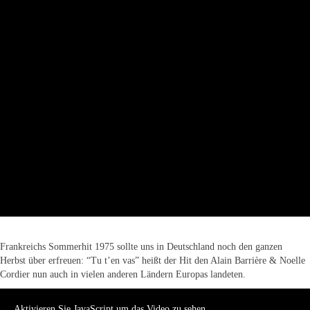
Frankreichs Sommerhit 1975 sollte uns in Deutschland noch den ganzen
Herbst über erfreuen: “Tu t’en vas” heißt der Hit den Alain Barrière & Noelle
Cordier nun auch in vielen anderen Ländern Europas landeten.
Aktivieren Sie JavaScript um das Video zu sehen.