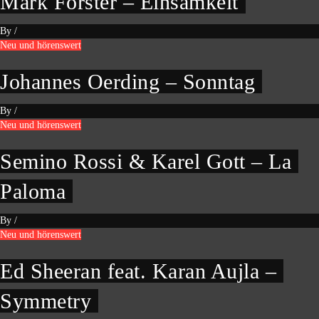
Mark Forster – Einsamkeit
By
/
Neu und hörenswert
Johannes Oerding – Sonntag
By
/
Neu und hörenswert
Semino Rossi & Karel Gott – La
Paloma
By
/
Neu und hörenswert
Ed Sheeran feat. Karan Aujla –
Symmetry