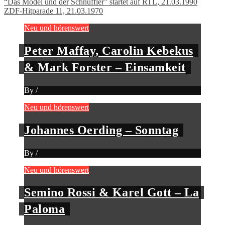
“Das Model und der Schnüffler” startet auf RTL, 21.03.1990
ZDF-Hitparade 11, 21.03.1970
Neu und hörenswert
Peter Maffay, Carolin Kebekus
& Mark Forster – Einsamkeit
By
/
Neu und hörenswert
Johannes Oerding – Sonntag
By
/
Neu und hörenswert
Semino Rossi & Karel Gott – La
Paloma