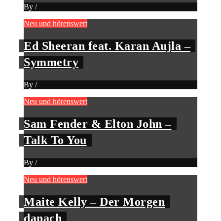
By
/
Neu und hörenswert
Ed Sheeran feat. Karan Aujla –
Symmetry
By
/
Neu und hörenswert
Sam Fender & Elton John –
Talk To You
By
/
Neu und hörenswert
Maite Kelly – Der Morgen
danach