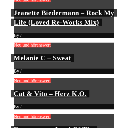
Jeanette Biedermann – Rock My
Life (Loved Re-Works Mix)
By
/
Neu und hörenswert
Melanie C – Sweat
By
/
Neu und hörenswert
Cat & Vito – Herz K.O.
By
/
Neu und hörenswert