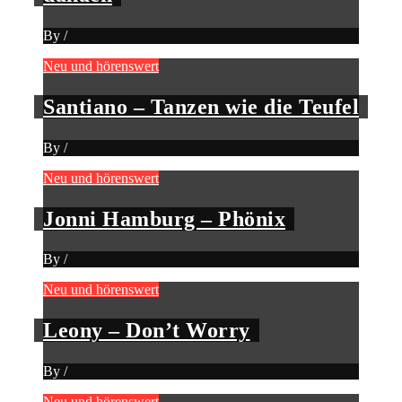
By
/
Neu und hörenswert
Santiano – Tanzen wie die Teufel
By
/
Neu und hörenswert
Jonni Hamburg – Phönix
By
/
Neu und hörenswert
Leony – Don’t Worry
By
/
Neu und hörenswert