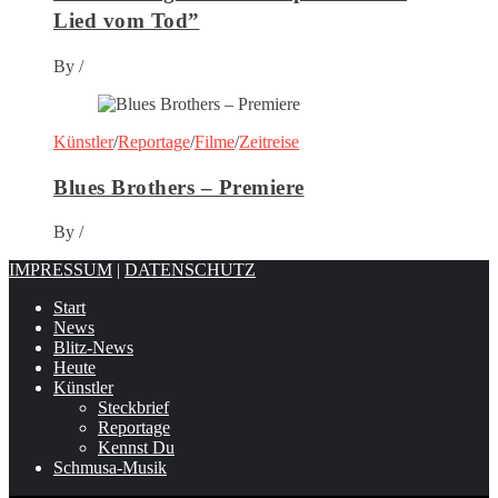
Lied vom Tod”
By
/
Künstler
/
Reportage
/
Filme
/
Zeitreise
Blues Brothers – Premiere
By
/
IMPRESSUM
|
DATENSCHUTZ
Start
News
Blitz-News
Heute
Künstler
Steckbrief
Reportage
Kennst Du
Schmusa-Musik