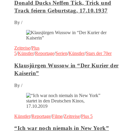
Donald Ducks Neffen Tick, Trick und
Track feiern Geburtstag, 17.10.1937
By
/
Zeitreise
/
Plus
5
/
Künstler
/
Reportage
/
Serien
/
Künstler
/
Stars der 70er
Klausjürgen Wussow in “Der Kurier der
Kaiserin”
By
/
Künstler
/
Reportage
/
Filme
/
Zeitreise
/
Plus 5
“Ich war noch niemals in New York”