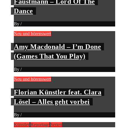
Faustmann – Lord Of The
Dance
By
/
Neu und hörenswert
Amy Macdonald – I’m Done
(Games That You Play)
By
/
Neu und hörenswert
Florian Künstler feat. Clara
Lösel – Alles geht vorbei
By
/
Künstler
Reportage
Serien