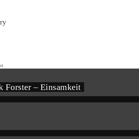
ry
ka
 Forster – Einsamkeit