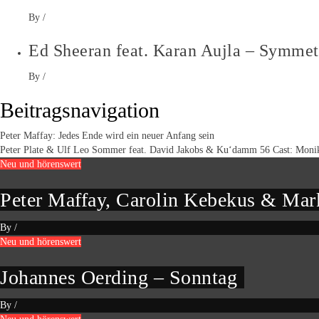
By
/
Ed Sheeran feat. Karan Aujla – Symmet
By
/
Beitragsnavigation
Peter Maffay: Jedes Ende wird ein neuer Anfang sein
Peter Plate & Ulf Leo Sommer feat. David Jakobs & Ku‘damm 56 Cast: Moni
Neu und hörenswert
Peter Maffay, Carolin Kebekus & Mark
By
/
Neu und hörenswert
Johannes Oerding – Sonntag
By
/