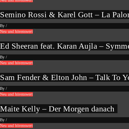
Neu und hörenswert
Semino Rossi & Karel Gott – La Pal
By
/
Neu und hörenswert
Ed Sheeran feat. Karan Aujla – Symm
By
/
Neu und hörenswert
Sam Fender & Elton John – Talk To Y
By
/
Neu und hörenswert
Maite Kelly – Der Morgen danach
By
/
Neu und hörenswert