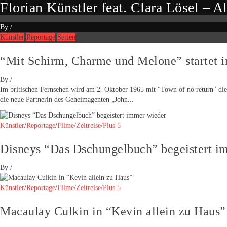
Florian Künstler feat. Clara Lösel – Al
By
/
Künstler
Reportage
Serien
“Mit Schirm, Charme und Melone” startet 
By
/
Im britischen Fernsehen wird am 2. Oktober 1965 mit "Town of no return" die 
die neue Partnerin des Geheimagenten „John...
Künstler
/
Reportage
/
Filme
/
Zeitreise
/
Plus 5
Disneys “Das Dschungelbuch” begeistert i
By
/
Künstler
/
Reportage
/
Filme
/
Zeitreise
/
Plus 5
Macaulay Culkin in “Kevin allein zu Haus”