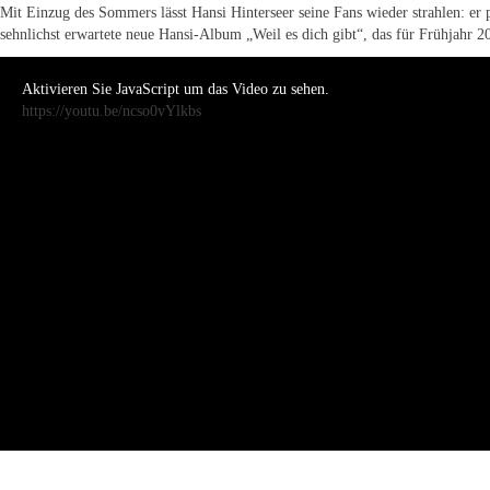
Mit Einzug des Sommers lässt Hansi Hinterseer seine Fans wieder strahlen: er 
sehnlichst erwartete neue Hansi-Album „Weil es dich gibt“, das für Frühjahr 20
Aktivieren Sie JavaScript um das Video zu sehen.
https://youtu.be/ncso0vYlkbs