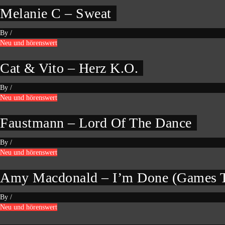
Melanie C – Sweat
By
/
Neu und hörenswert
Cat & Vito – Herz K.O.
By
/
Neu und hörenswert
Faustmann – Lord Of The Dance
By
/
Neu und hörenswert
Amy Macdonald – I’m Done (Games T
By
/
Neu und hörenswert