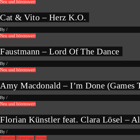
Neu und hörenswert
Cat & Vito – Herz K.O.
By
/
Neu und hörenswert
Faustmann – Lord Of The Dance
By
/
Neu und hörenswert
Amy Macdonald – I’m Done (Games T
By
/
Neu und hörenswert
Florian Künstler feat. Clara Lösel – Al
By
/
Künstler
Reportage
Serien