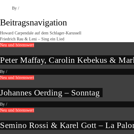
By
/
Beitragsnavigation
Howard Carpendale auf dem Schlager-Karussell
Friedrich Rau & Leni – Sing ein Lied
Neu und hörenswert
Peter Maffay, Carolin Kebekus & Mark
By
/
Neu und hörenswert
Johannes Oerding – Sonntag
By
/
Neu und hörenswert
Semino Rossi & Karel Gott – La Pal