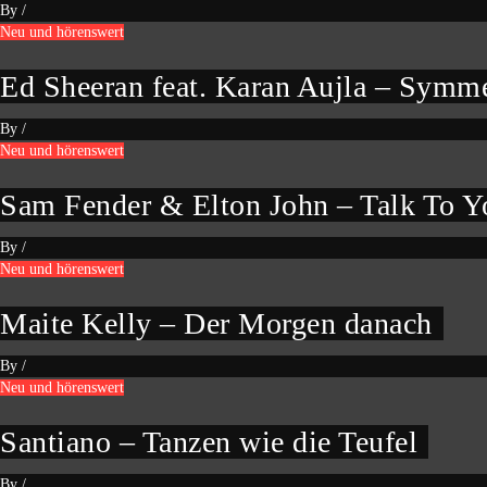
By
/
Neu und hörenswert
Ed Sheeran feat. Karan Aujla – Symm
By
/
Neu und hörenswert
Sam Fender & Elton John – Talk To Y
By
/
Neu und hörenswert
Maite Kelly – Der Morgen danach
By
/
Neu und hörenswert
Santiano – Tanzen wie die Teufel
By
/