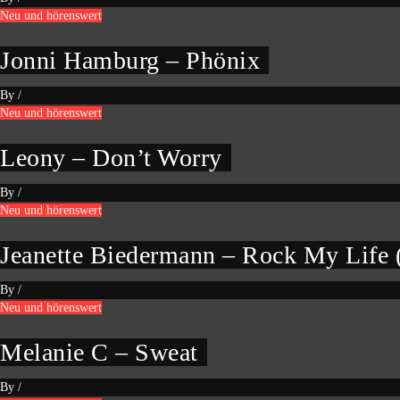
Neu und hörenswert
Jonni Hamburg – Phönix
By
/
Neu und hörenswert
Leony – Don’t Worry
By
/
Neu und hörenswert
Jeanette Biedermann – Rock My Life
By
/
Neu und hörenswert
Melanie C – Sweat
By
/