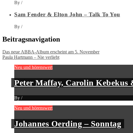
By
/
Sam Fender & Elton John – Talk To You
By
/
Beitragsnavigation
Das neue ABBA-Album erscheint am 5. November
Paula Hartmann – Nie verliebt
Neu und hörenswert
Peter Maffay, Carolin Kebekus 
By
/
Neu und hörenswert
Johannes Oerding – Sonntag