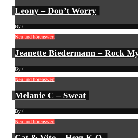
Leony – Don’t Worry
By
/
Neu und hörenswert
Jeanette Biedermann – Rock My
By
/
Neu und hörenswert
Melanie C – Sweat
By
/
Neu und hörenswert
Cat & Vito – Herz K.O.