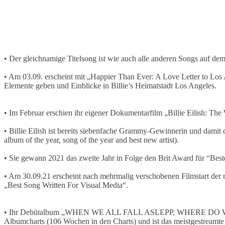
• Der gleichnamige Titelsong ist wie auch alle anderen Songs auf 
• Am 03.09. erscheint mit „Happier Than Ever: A Love Letter to L
Elemente geben und Einblicke in Billie’s Heimatstadt Los Angeles.
• Im Februar erschien ihr eigener Dokumentarfilm „Billie Eilish: The
• Billie Eilish ist bereits siebenfache Grammy-Gewinnerin und damit 
album of the year, song of the year and best new artist).
• Sie gewann 2021 das zweite Jahr in Folge den Brit Award für “Beste
• Am 30.09.21 erscheint nach mehrmalig verschobenen Filmstart der
„Best Song Written For Visual Media“.
• Ihr Debütalbum „WHEN WE ALL FALL ASLEPP, WHERE DO WE GO?” 
Albumcharts (106 Wochen in den Charts) und ist das meistgestreamt