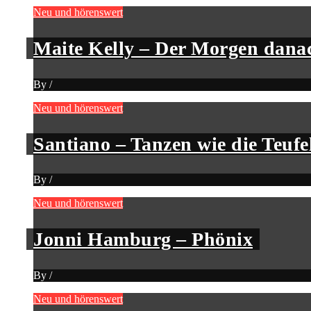
Neu und hörenswert
Maite Kelly – Der Morgen dana
By
/
Neu und hörenswert
Santiano – Tanzen wie die Teufe
By
/
Neu und hörenswert
Jonni Hamburg – Phönix
By
/
Neu und hörenswert