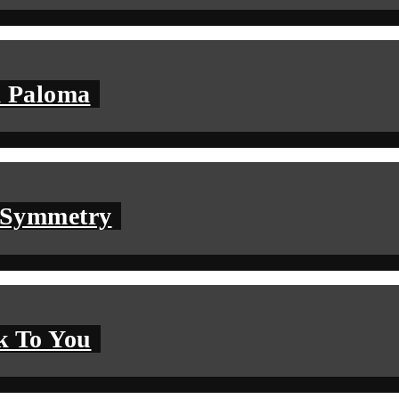
a Paloma
– Symmetry
k To You