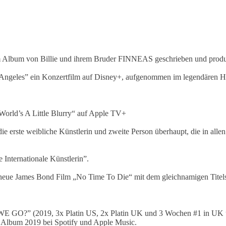
dem Album von Billie und ihrem Bruder FINNEAS geschrieben und produ
os Angeles” ein Konzertfilm auf Disney+, aufgenommen im legendären 
 World’s A Little Blurry“ auf Apple TV+
die erste weibliche Künstlerin und zweite Person überhaupt, die in al
 Internationale Künstlerin”.
 neue James Bond Film „No Time To Die“ mit dem gleichnamigen Titel
(2019, 3x Platin US, 2x Platin UK und 3 Wochen #1 in UK und US
e Album 2019 bei Spotify und Apple Music.