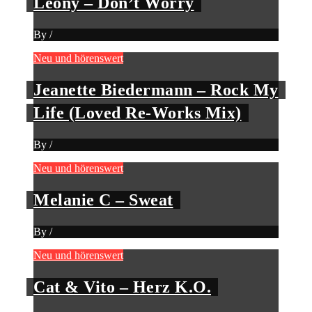
Leony – Don’t Worry
By
/
Neu und hörenswert
Jeanette Biedermann – Rock My
Life (Loved Re-Works Mix)
By
/
Neu und hörenswert
Melanie C – Sweat
By
/
Neu und hörenswert
Cat & Vito – Herz K.O.