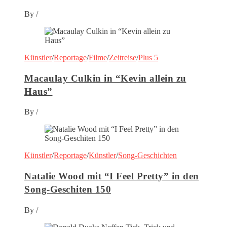
By
/
Künstler
/
Reportage
/
Filme
/
Zeitreise
/
Plus 5
Macaulay Culkin in “Kevin allein zu
Haus”
By
/
Künstler
/
Reportage
/
Künstler
/
Song-Geschichten
Natalie Wood mit “I Feel Pretty” in den
Song-Geschiten 150
By
/