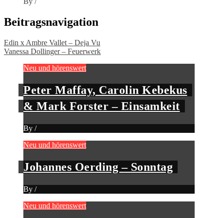
By
/
Beitragsnavigation
Edin x Ambre Vallet – Deja Vu
Vanessa Dollinger – Feuerwerk
Neu und hörenswert
Peter Maffay, Carolin Kebekus
& Mark Forster – Einsamkeit
By
/
Neu und hörenswert
Johannes Oerding – Sonntag
By
/
Neu und hörenswert