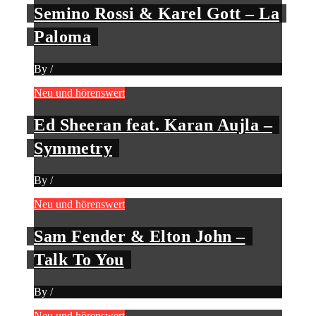
Semino Rossi & Karel Gott – La
Paloma
By
/
Neu und hörenswert
Ed Sheeran feat. Karan Aujla –
Symmetry
By
/
Neu und hörenswert
Sam Fender & Elton John –
Talk To You
By
/
Neu und hörenswert