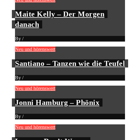
Maite Kelly – Der Morgen
danach
By
/
Neu und hörenswert
Santiano – Tanzen wie die Teufel
By
/
Neu und hörenswert
Jonni Hamburg – Phönix
By
/
Neu und hörenswert