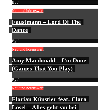
By
/
Neu und hörenswert
Faustmann – Lord Of The
Dance
By
/
Neu und hörenswert
Amy Macdonald – I’m Done
(Games That You Play)
By
/
Neu und hörenswert
Florian Künstler feat. Clara
Lösel – Alles geht vorbei