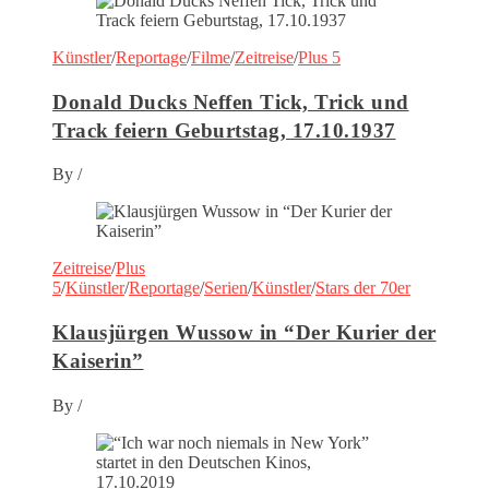
Künstler
/
Reportage
/
Filme
/
Zeitreise
/
Plus 5
Donald Ducks Neffen Tick, Trick und
Track feiern Geburtstag, 17.10.1937
By
/
Zeitreise
/
Plus
5
/
Künstler
/
Reportage
/
Serien
/
Künstler
/
Stars der 70er
Klausjürgen Wussow in “Der Kurier der
Kaiserin”
By
/