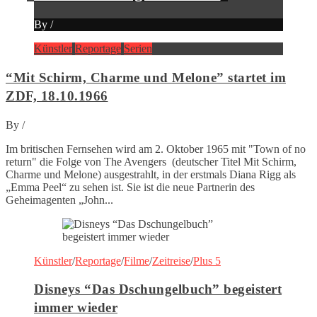
By
/
Künstler
Reportage
Serien
“Mit Schirm, Charme und Melone” startet im
ZDF, 18.10.1966
By
/
Im britischen Fernsehen wird am 2. Oktober 1965 mit "Town of no
return" die Folge von The Avengers (deutscher Titel Mit Schirm,
Charme und Melone) ausgestrahlt, in der erstmals Diana Rigg als
„Emma Peel“ zu sehen ist. Sie ist die neue Partnerin des
Geheimagenten „John...
Künstler
/
Reportage
/
Filme
/
Zeitreise
/
Plus 5
Disneys “Das Dschungelbuch” begeistert
immer wieder