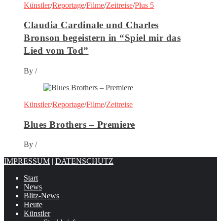
Künstler
/
Reportage
/
Filme
/
Zeitreise
/
Plus 5
Claudia Cardinale und Charles
Bronson begeistern in “Spiel mir das
Lied vom Tod”
By
/
Künstler
/
Reportage
/
Filme
/
Zeitreise
Blues Brothers – Premiere
By
/
IMPRESSUM
|
DATENSCHUTZ
Start
News
Blitz-News
Heute
Künstler