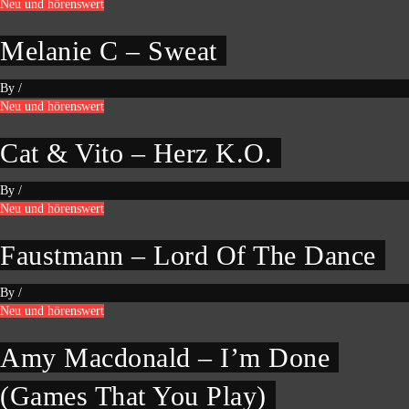
Neu und hörenswert
Melanie C – Sweat
By
/
Neu und hörenswert
Cat & Vito – Herz K.O.
By
/
Neu und hörenswert
Faustmann – Lord Of The Dance
By
/
Neu und hörenswert
Amy Macdonald – I’m Done
(Games That You Play)