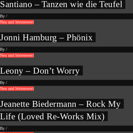
Santiano – Tanzen wie die Teufel
By
/
Neu und hörenswert
Jonni Hamburg – Phönix
By
/
Neu und hörenswert
Leony – Don’t Worry
By
/
Neu und hörenswert
Jeanette Biedermann – Rock My
Life (Loved Re-Works Mix)
By
/