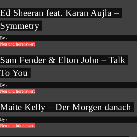
Ed Sheeran feat. Karan Aujla –
Symmetry
By
/
Neu und hörenswert
Sam Fender & Elton John – Talk
To You
By
/
Neu und hörenswert
Maite Kelly – Der Morgen danach
By
/
Neu und hörenswert