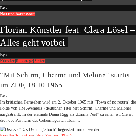
By
/
Neu und hörenswert
Florian Künstler feat. Clara Lösel –
Alles geht vorbei
By
/
Künstler
Reportage
Serien
“Mit Schirm, Charme und Melone” startet
im ZDF, 18.10.1966
By
/
Im britischen Fernsehen wird am 2. Oktober 1965 mit "Town of no return" die
Folge von The Avengers (deutscher Titel Mit Schirm, Charme und Melone)
ausgestrahlt, in der erstmals Diana Rigg als „Emma Peel“ zu sehen ist. Sie ist
die neue Partnerin des Geheimagenten „John...
Künstler
/
Reportage
/
Filme
/
Zeitreise
/
Plus 5