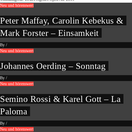
Neu und hörenswert
Peter Maffay, Carolin Kebekus &
Mark Forster – Einsamkeit
By
/
Neu und hörenswert
Johannes Oerding – Sonntag
By
/
Neu und hörenswert
Semino Rossi & Karel Gott – La
Paloma
By
/
Neu und hörenswert